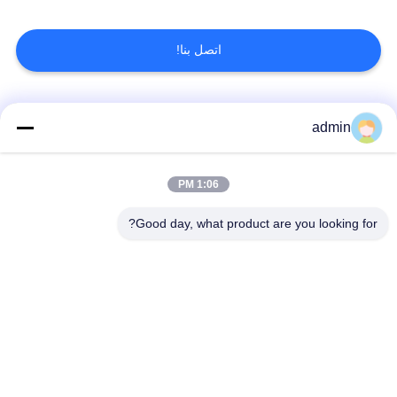
اتصل بنا!
فئات شعبية
جميع
admin
الأرضيات المرنة من
1:06 PM
أرضيات الفينيل الفاخرة
البلاستيك
Good day, what product are you looking for?
أرضيات متجانسة من
أرضيات من البروتوكول
PVC
في المستشفى
أرضيات PVC مضادة
ورق PVC مضاد
للستاتيكية
للستاتيكية