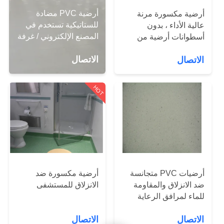
المصنع
أرضية PVC مضادة
أرضية مكسورة مرنة
للستاتيكية تستخدم في
عالية الأداء ، بدون
مراقبة
المصنع الإلكتروني / غرفة
أسطوانات أرضية من
نظيفة / مركز البيانات /
الفينيل المعدنية الثقيلة
الجودة
الاتصال
الاتصال
المستشفى
اتصل
HOT
بنا
أخبار
القضايا
أرضيات PVC متجانسة
أرضية مكسورة ضد
ضد الانزلاق والمقاومة
الانزلاق للمستشفى
للماء لمرافق الرعاية
اطلب
الصحية
اقتباس
الاتصال
الاتصال