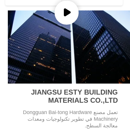
خريطة
الموقع
سياسة
الخصوصية
JIANGSU ESTY BUILDING
MATERIALS CO.,LTD
تعمل مصنع Dongguan Bai-tong Hardware
Machinery في تطوير تكنولوجيات ومعدات
معالجة السطح.