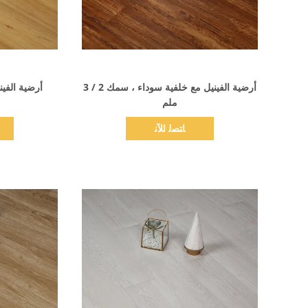
اظهر التفاصيل
أرضية الفينيل مع خلفية سوداء ، سمك 2 / 3
أرضية الفين
ملم
ﺎﺘﺼﻟ ﺍﻶﻧ