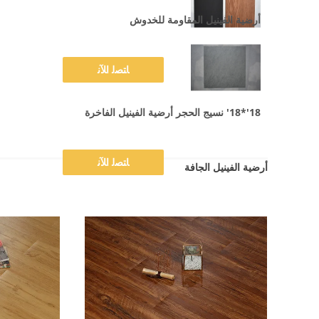
أرضية الفينيل المقاومة للخدوش
ﺎﺘﺼﻟ ﺍﻶﻧ
18'*18' نسيج الحجر أرضية الفينيل الفاخرة
ﺎﺘﺼﻟ ﺍﻶﻧ
أرضية الفينيل الجافة