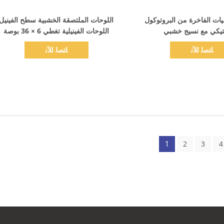
اظهر التفاصيل
اظهر التفاصيل
ات الفاخرة من البروتوكول
اللوحات الملتصقة الخشبية سطح الفينيل
ستيكي مع نسيج خشبي
اللوحات الفينيلية تغطي 6 × 36 بوصة
ﺎﺘﺼﻟ ﺍﻶﻧ
ﺎﺘﺼﻟ ﺍﻶﻧ
2
3
4
1