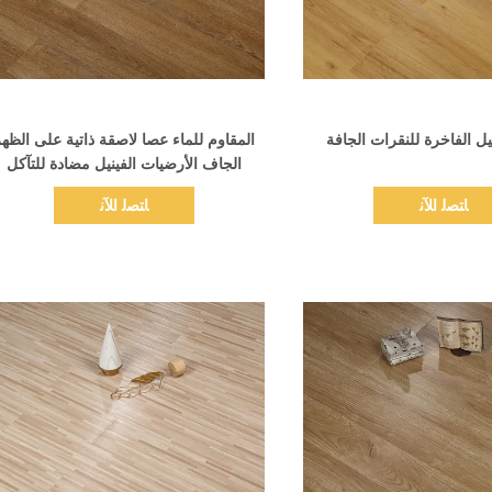
اظهر التفاصيل
اظهر التفاصيل
يل الفاخرة للنقرات الجافة
المقاوم للماء عصا لاصقة ذاتية على الظه
الجاف الأرضيات الفينيل مضادة للتآكل
ﺎﺘﺼﻟ ﺍﻶﻧ
ﺎﺘﺼﻟ ﺍﻶﻧ