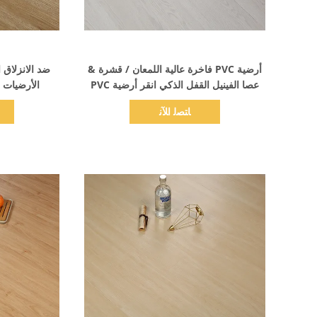
اظهر التفاصيل
أرضية PVC فاخرة عالية اللمعان / قشرة &
ضد الانزلاق 
عصا الفينيل القفل الذكي انقر أرضية PVC
الأرضيات ا
ﺎﺘﺼﻟ ﺍﻶﻧ