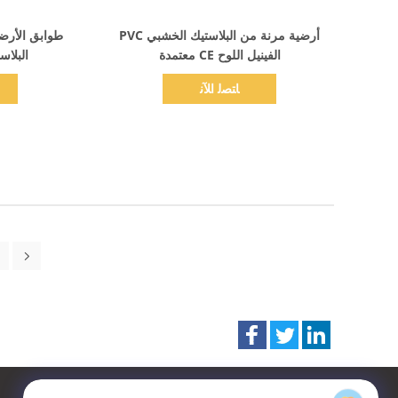
اظهر التفاصيل
أرضية مرنة من البلاستيك الخشبي PVC
طوابق الأرضي
الفينيل اللوح CE معتمدة
البلا
ﺎﺘﺼﻟ ﺍﻶﻧ