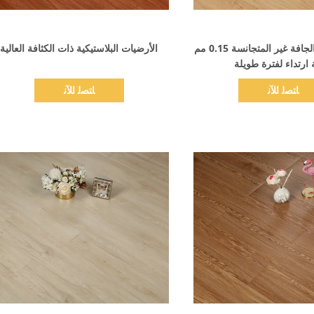
اظهر التفاصيل
اظهر التفاصيل
أرضية الفينيل الجافة غير المتجانسة 0.15 مم
الأرضيات البلاستيكية ذات الكثافة العالية
ارتداء لفترة طويلة
ﺎﺘﺼﻟ ﺍﻶﻧ
ﺎﺘﺼﻟ ﺍﻶﻧ