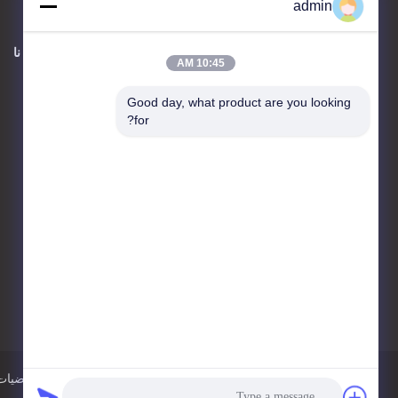
admin
اتصل بنا
حول نا
10:45 AM
JIANGSU ESTY BUILDING
Good day, what product are you looking 
MATERIALS CO.,LTD
for?
الطابق الثالث 4، مركز البحث
والتطوير 3 رقم 18، شارع
Changwu Middle Road، منطقة
Wujin، مدينة Changzhou،
213161، Jiangsu، الصين
86-0519-00000000
test@test.com
سياسة الخصوصية
خريطة الموقع
الصين لصق الأرضيات 