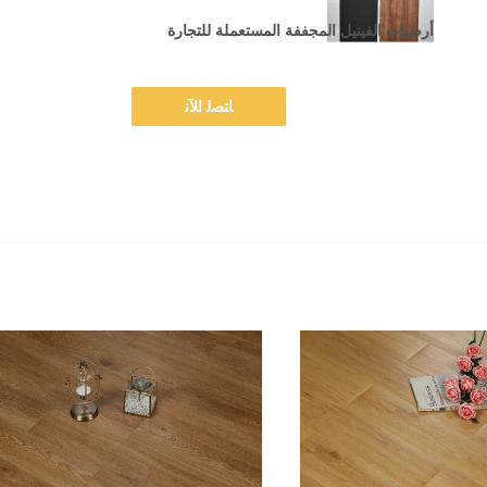
أرضيات الفينيل المجففة المستعملة للتجارة
ﺎﺘﺼﻟ ﺍﻶﻧ