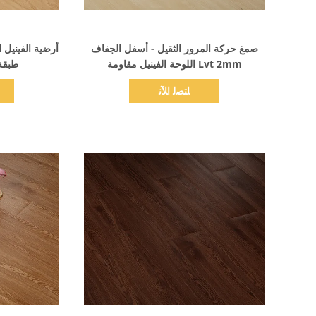
اظهر التفاصيل
صمغ حركة المرور الثقيل - أسفل الجفاف
Lvt 2mm اللوحة الفينيل مقاومة
طبقة 
ﺎﺘﺼﻟ ﺍﻶﻧ