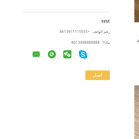
test
رقم الهاتف :
+8613911115555
ر
ماذا؟ :
8613488888888