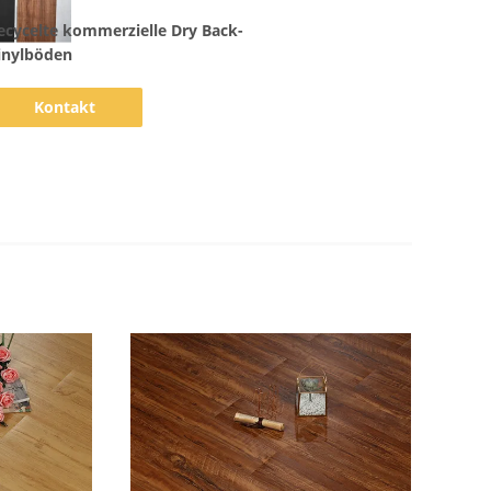
ecycelte kommerzielle Dry Back-
inylböden
Kontakt