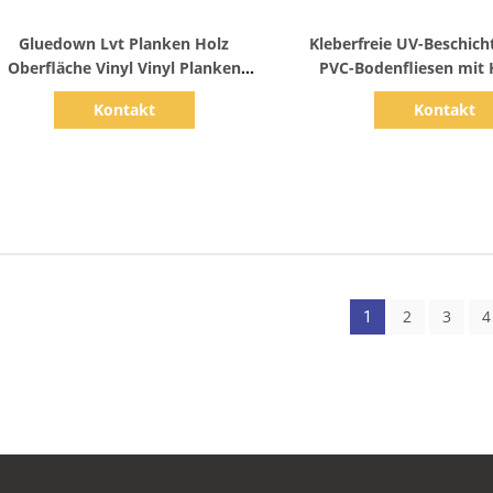
Zeige Details
Zeige Detail
Gluedown Lvt Planken Holz
Kleberfreie UV-Beschich
Oberfläche Vinyl Vinyl Planken
PVC-Bodenfliesen mit 
bedecken 6 x 36 Zoll
Kontakt
Kontakt
2
3
4
1