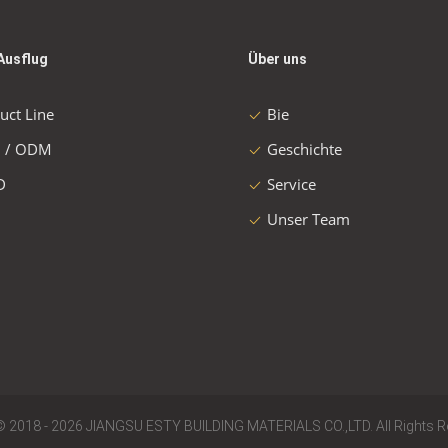
Ausflug
Über uns
uct Line
Bie
 / ODM
Geschichte
D
Service
Unser Team
© 2018 - 2026 JIANGSU ESTY BUILDING MATERIALS CO.,LTD. All Rights R