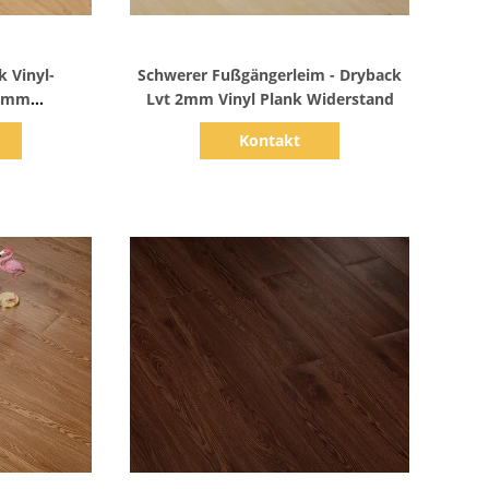
s
Zeige Details
 Vinyl-
Schwerer Fußgängerleim - Dryback
5 mm
Lvt 2mm Vinyl Plank Widerstand
eine lange
Kontakt
r