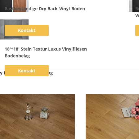
Rastbeständige Dry Back-Vinyl-Böden
R
V
Kontakt
18'*18' Stein Textur Luxus Vinylfliesen
Bodenbelag
Kontakt
y Back-Vinyl-Bodenbelag