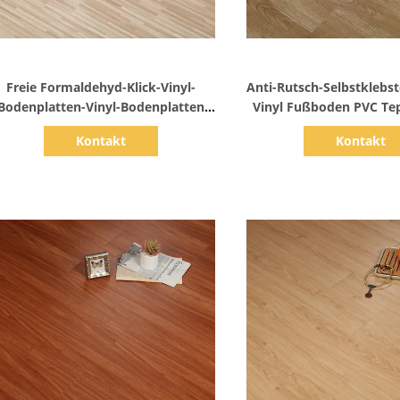
Zeige Details
Zeige Detail
Freie Formaldehyd-Klick-Vinyl-
Anti-Rutsch-Selbstklebst
Bodenplatten-Vinyl-Bodenplatten
Vinyl Fußboden PVC Te
mit Glasfaser
Kontakt
Kontakt