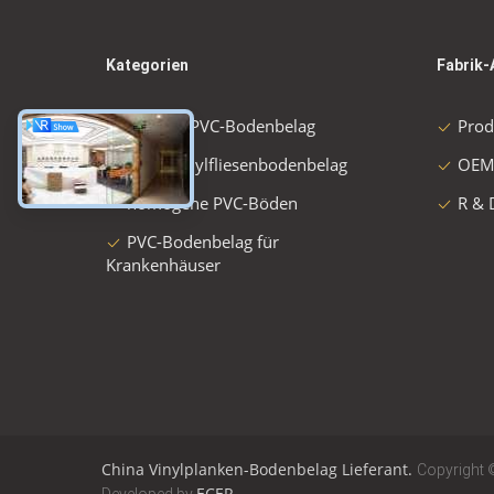
Kategorien
Fabrik-
Flexible PVC-Bodenbelag
Prod
Luxusvinylfliesenbodenbelag
OEM
homogene PVC-Böden
R & 
PVC-Bodenbelag für
Krankenhäuser
China Vinylplanken-Bodenbelag Lieferant.
Copyright 
ECER