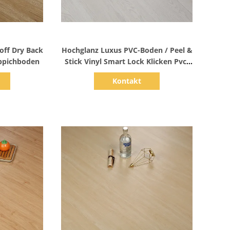
s
Zeige Details
off Dry Back
Hochglanz Luxus PVC-Boden / Peel &
ppichboden
Stick Vinyl Smart Lock Klicken Pvc-
Boden
Kontakt