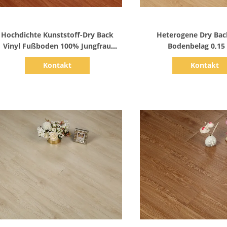
Zeige Details
Zeige Detail
Hochdichte Kunststoff-Dry Back
Heterogene Dry Back
Vinyl Fußboden 100% Jungfrau
Bodenbelag 0,1
Material
Verschleißschicht für 
Kontakt
Kontakt
Lebensdaue