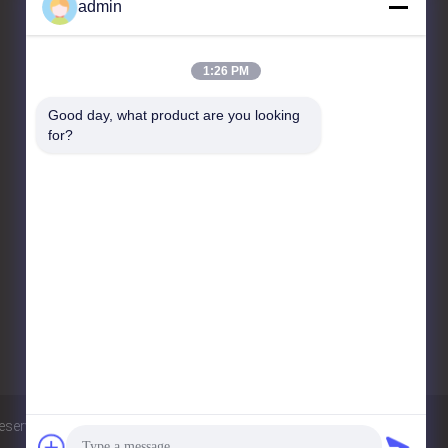
admin
Kontakt
1:26 PM
JIANGSU ESTY BUILDING
Good day, what product are you looking 
MATERIALS CO.,LTD
for?
C-Etage 4, FuE-Zentrum 3,
Nr. 18, Changwu Middle Road,
Bezirk Wujin, Stadt
Changzhou, 213161, Jiangsu,
China
86-0519-00000000
test@test.com
Datenschutz-Bestimmungen
Sitemap
eserved.