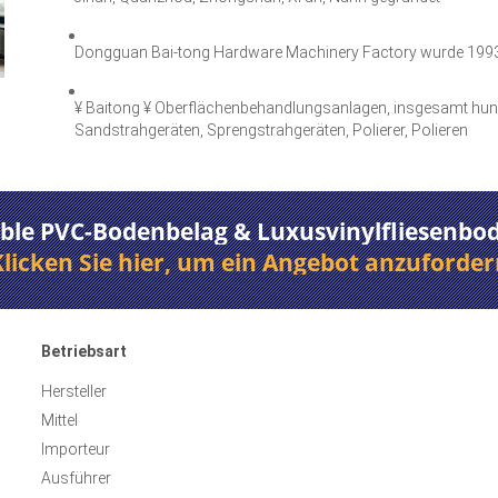
Dongguan Bai-tong Hardware Machinery Factory wurde 199
¥ Baitong ¥ Oberflächenbehandlungsanlagen, insgesamt hunde
Sandstrahgeräten, Sprengstrahgeräten, Polierer, Polieren
ible PVC-Bodenbelag & Luxusvinylfliesenbod
Klicken Sie hier, um ein Angebot anzuforder
Betriebsart
Hersteller
Mittel
Importeur
Ausführer