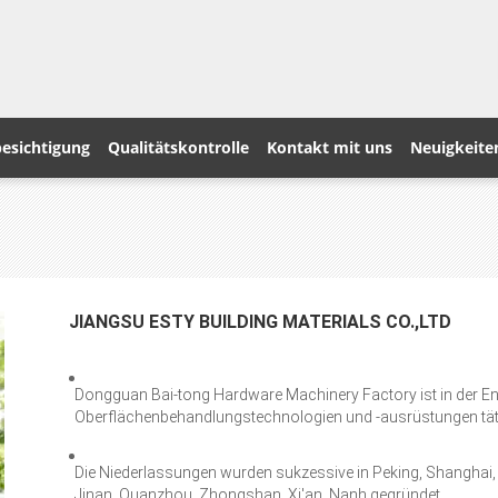
esichtigung
Qualitätskontrolle
Kontakt mit uns
Neuigkeite
JIANGSU ESTY BUILDING MATERIALS CO.,LTD
Dongguan Bai-tong Hardware Machinery Factory ist in der E
Oberflächenbehandlungstechnologien und -ausrüstungen tät
Die Niederlassungen wurden sukzessive in Peking, Shanghai
Jinan, Quanzhou, Zhongshan, Xi'an, Nanh gegründet