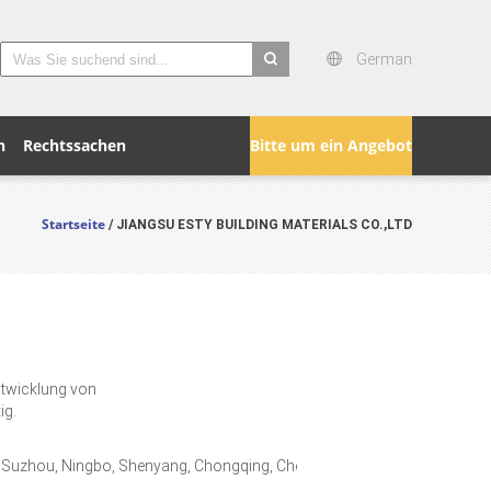
German
search
n
Rechtssachen
Bitte um ein Angebot
Startseite
/ JIANGSU ESTY BUILDING MATERIALS CO.,LTD
ntwicklung von
ig.
, Suzhou, Ningbo, Shenyang, Chongqing, Chengdu,