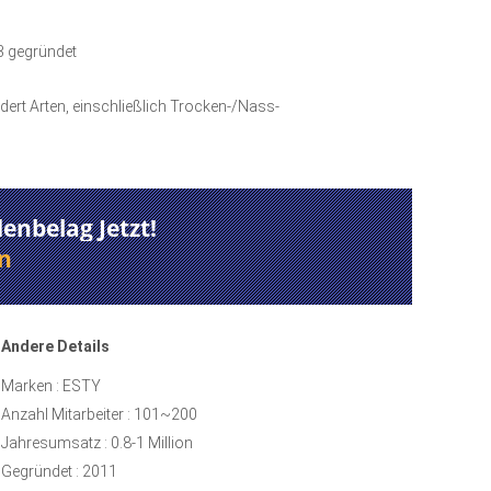
3 gegründet
rt Arten, einschließlich Trocken-/Nass-
enbelag Jetzt!
n
Andere Details
Marken : ESTY
Anzahl Mitarbeiter : 101~200
Jahresumsatz : 0.8-1 Million
Gegründet : 2011