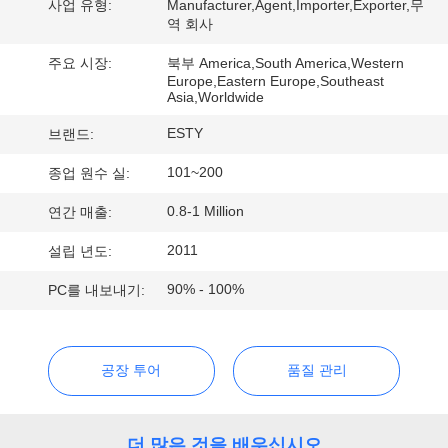
사업 유형:
Manufacturer,Agent,Importer,Exporter,무
에
역 회사
관
주요 시장:
북부 America,South America,Western
Europe,Eastern Europe,Southeast
한
Asia,Worldwide
ESTY
브랜드:
것
101~200
종업 원수 실:
공
0.8-1 Million
연간 매출:
장
2011
설립 년도:
투
90% - 100%
PC를 내보내기:
어
공장 투어
품질 관리
품
질
더 많은 것을 배우십시오