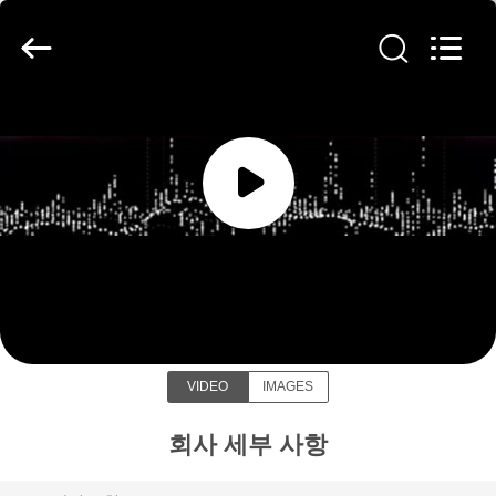
2018
-
2026
JIANGSU
ESTY
BUILDING
MATERIALS
CO.,LTD.
집
All
Rights
Reserved.
Developed
by
ECER
제
품
JIANGSU ESTY BUILDING
MATERIALS CO.,LTD
VR
쇼
VIDEO
IMAGES
우
회사 세부 사항
리