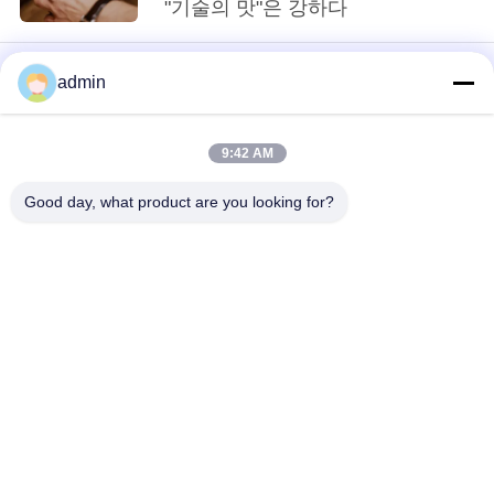
"기술의 맛"은 강하다
에
관
admin
한
것
9:42 AM
No more things
Good day, what product are you looking for?
공
모든
장
투
유연한 PVC 바닥
고급 비닐 타일 바닥
어
균일 pvc 바닥
병원 PVC 바닥
품
반 정적 PVC 바닥
반 정적 PVC 엽
질