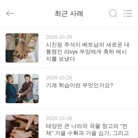
2018
-
2026
최근 사례
JIANGSU
ESTY
BUILDING
MATERIALS
CO.,LTD.
집
All
2024-10-28
Rights
Reserved.
시진핑 주석이 베트남의 새로운 대
Developed
by
통령인 랴νγκ 쑤앙에게 축하 메시
ECER
제
지를 보냈다
품
2024-10-28
기계 학습이란 무엇인가요?
VR
쇼
우
2024-10-28
태양은 큰 나라의 곡물 창고의 "전
리
체" 가을 수확과 가을 심기, 그리고