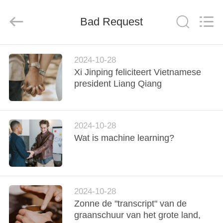
BUILDING
MATERIALS
CO.,LTD.
Bad Request
All
Rights
Reserved.
Developed
by
HUIS
ECER
2024-10-28
Xi Jinping feliciteert Vietnamese
PRODUCTEN
president Liang Qiang
VR-
2024-10-28
SHOW
Wat is machine learning?
OVER
ONS
2024-10-28
Zonne de "transcript" van de
FABRIEKSTOCHT
graanschuur van het grote land,