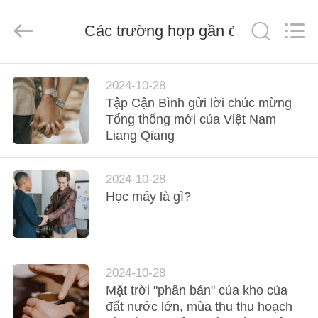
2026
JIANGSU
ESTY
BUILDING
Các trường hợp gần đây
MATERIALS
CO.,LTD.
All
Rights
NHÀ
Reserved.
Developed
2024-10-28
by
ECER
Tập Cận Bình gửi lời chúc mừng
SẢN
Tổng thống mới của Việt Nam
Liang Qiang
PHẨM
2024-10-28
HƯỚNG
Học máy là gì?
DẪN
VR
2024-10-28
VỀ
Mặt trời "phân bản" của kho của
CHÚNG
đất nước lớn, mùa thu thu hoạch