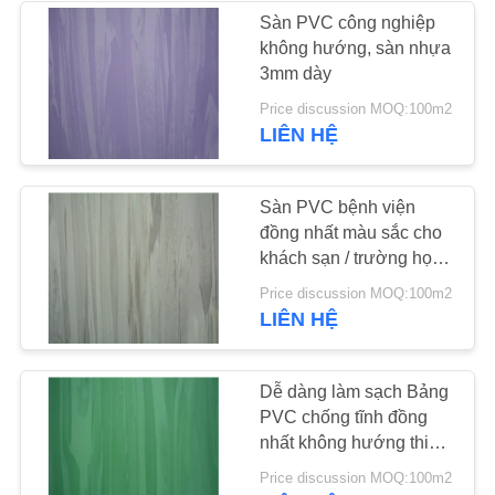
BÁO
Sàn PVC công nghiệp
không hướng, sàn nhựa
GIÁ
49
3mm dày
Price discussion MOQ:100m2
Sàn vinyl khô trở lại
SƠ
LIÊN HỆ
ĐỒ
TRANG
Sàn PVC bệnh viện
WEB
đồng nhất màu sắc cho
khách sạn / trường học /
thư viện
51
Price discussion MOQ:100m2
CHÍNH
LIÊN HỆ
SÁCH
Sàn vinyl tự dính
BẢO
Dễ dàng làm sạch Bảng
MẬT
PVC chống tĩnh đồng
nhất không hướng thiết
kế đa sắc
Price discussion MOQ:100m2