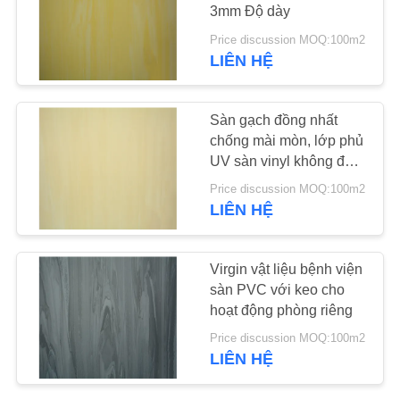
CHÚNG
3mm Độ dày
TÔI
Price discussion MOQ:100m2
LIÊN HỆ
23
TIN
Sàn PVC chống tĩnh
Sàn gạch đồng nhất
TỨC
chống mài mòn, lớp phủ
UV sàn vinyl không độc
TẤT
hại
Price discussion MOQ:100m2
CẢ
LIÊN HỆ
CÁC
15
TRƯỜNG
Virgin vật liệu bệnh viện
Bảng PVC chống
sàn PVC với keo cho
HỢP
hoạt động phòng riêng
tĩnh
Price discussion MOQ:100m2
YÊU
LIÊN HỆ
CẦU