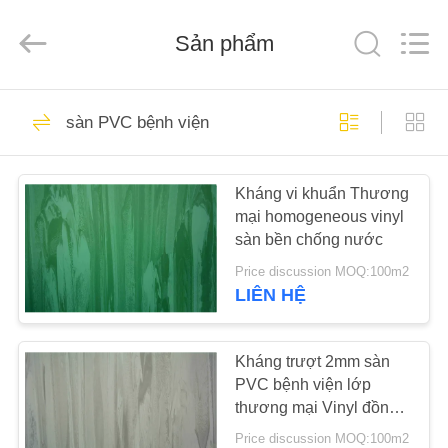
2026
JIANGSU
ESTY
BUILDING
Sản phẩm
MATERIALS
CO.,LTD.
All
Rights
NHÀ
Reserved.
14
Developed
sàn PVC bệnh viện
by
ECER
Sàn PVC linh hoạt
SẢN
Kháng vi khuẩn Thương
PHẨM
mại homogeneous vinyl
sàn bền chống nước
HƯỚNG
Price discussion MOQ:100m2
DẪN
LIÊN HỆ
18
VR
Sàn gạch vinyl sang
Kháng trượt 2mm sàn
PVC bệnh viện lớp
VỀ
trọng
thương mại Vinyl đồng
CHÚNG
nhất
Price discussion MOQ:100m2