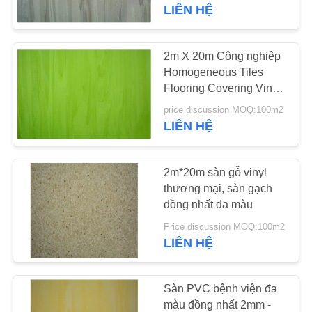
TÔI
LIÊN HỆ
THAM
2m X 20m Công nghiệp
25
QUAN
Homogeneous Tiles
Flooring Covering Vinyl
NHÀ
sàn PVC đồng nhất
For Medical
price discussion MOQ:100m2
MÁY
LIÊN HỆ
KIỂM
2m*20m sàn gỗ vinyl
SOÁT
thương mại, sàn gạch
đồng nhất đa màu
CHẤT
20
Price discussion MOQ:100m2
LƯỢNG
LIÊN HỆ
sàn PVC bệnh viện
LIÊN
Sàn PVC bệnh viện đa
HỆ
màu đồng nhất 2mm -