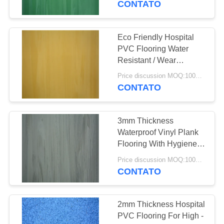
CONTATO
37
Vinyl Click System
Eco Friendly Hospital
PVC Flooring Water
Flooring (Sistema
Resistant / Wear
Resistant Available
de Clique em Vinil)
Price discussion MOQ:100SQM
CONTATO
3mm Thickness
15
Waterproof Vinyl Plank
revestimento
Flooring With Hygiene
Treatment
colocado fraco do
Price discussion MOQ:100SQM
CONTATO
vinil
2mm Thickness Hospital
PVC Flooring For High -