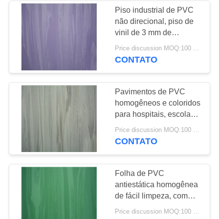
Piso industrial de PVC
não direcional, piso de
49
vinil de 3 mm de
Pavimento de vinil
espessura.
Price discussion MOQ:100 m2
CONTATO
de revestimento
Pavimentos de PVC
homogêneos e coloridos
para hospitais, escolas e
bibliotecas
51
Price discussion MOQ:100 m2
CONTATO
revestimento
autoadesivo do vinil
Folha de PVC
antiestática homogênea
de fácil limpeza, com
design policromado não
Price discussion MOQ:100 m2
direcional