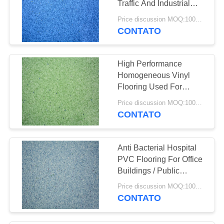
Traffic And Industrial
26
Areas
Price discussion MOQ:100SQM
revestimento do vinil
CONTATO
do spc
High Performance
Homogeneous Vinyl
Flooring Used For
Hospital 2*20m
Price discussion MOQ:100SQM
CONTATO
15
Pavimentos em
Anti Bacterial Hospital
WPC de vinil
PVC Flooring For Office
Buildings / Public
Places
Price discussion MOQ:100SQM
CONTATO