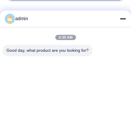
Categorias populares
Todos
admin
Pavimentos de PVC
revestimento luxuoso
2:30 AM
flexíveis
da telha do vinil
Good day, what product are you looking for?
pavimentos
Pavimentos de PVC
homogéneos de PVC
para hospitais
Pavimentos de PVC
Folha de PVC
antiestáticos
antiestática
Pavimento de vinil de
revestimento
revestimento
autoadesivo do vinil