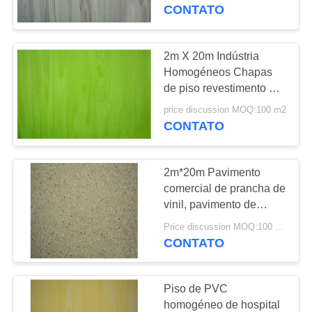
VISITA
CONTATO
À
FÁBRICA
2m X 20m Indústria
25
Homogéneos Chapas
pavimentos
de piso revestimento de
CONTROLE
vinil para uso médico
homogéneos de
price discussion MOQ:100 m2
DE
CONTATO
QUALIDADE
PVC
2m*20m Pavimento
CONTACTE-
comercial de prancha de
NOS
vinil, pavimento de
20
azulejos homogêneos
Price discussion MOQ:100 m2
Pavimentos de PVC
multicoloridos
CONTATO
NOTÍCIAS
para hospitais
Piso de PVC
CASOS
homogéneo de hospital