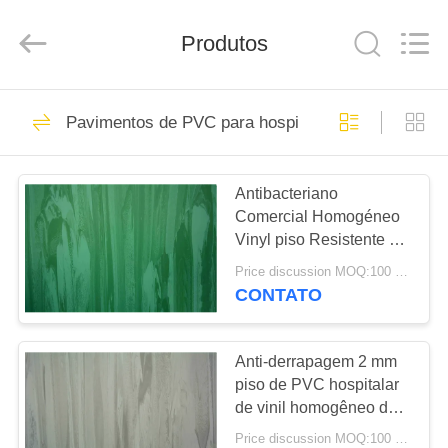
ESTY
BUILDING
MATERIALS
CO.,LTD.
Produtos
All
Rights
Reserved.
Developed
PARA
by
14
ECER
Pavimentos de PVC para hospitais
CASA
Pavimentos de PVC
flexíveis
Antibacteriano
PRODUTOS
Comercial Homogéneo
Vinyl piso Resistente à
ESPETÁCULO
água durável
Price discussion MOQ:100 m2
VR
CONTATO
18
revestimento
SOBRE
Anti-derrapagem 2 mm
piso de PVC hospitalar
NÓS
luxuoso da telha do
de vinil homogêneo de
qualidade comercial
vinil
Price discussion MOQ:100 m2