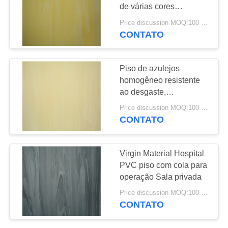
de várias cores
SOLICITE UM
espessura 2 mm - 3 mm
Price discussion MOQ:100 m2
ORÇAMENTO
CONTATO
23
Pavimentos de PVC
MAPA
Piso de azulejos
antiestáticos
homogêneo resistente
DO
ao desgaste,
SITE
revestimento UV piso de
Price discussion MOQ:100 m2
vinil não tóxico
CONTATO
POLÍTICA
15
DE
Virgin Material Hospital
Folha de PVC
PRIVACIDADE
PVC piso com cola para
operação Sala privada
antiestática
Price discussion MOQ:100 m2
CONTATO