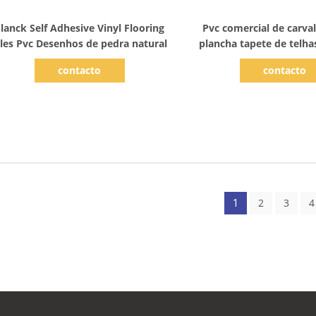
Mostrar detalhes
Mostrar detal
lanck Self Adhesive Vinyl Flooring
Pvc comercial de carval
iles Pvc Desenhos de pedra natural
plancha tapete de telha
revestimento de vinil 
contacto
contacto
2
3
4
1