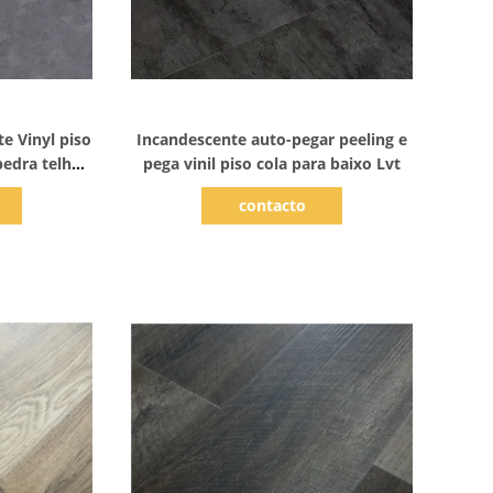
hes
Mostrar detalhes
te Vinyl piso
Incandescente auto-pegar peeling e
edra telha
pega vinil piso cola para baixo Lvt
contacto