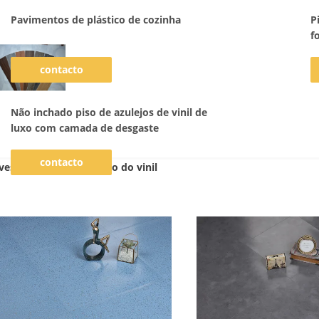
Pavimentos de plástico de cozinha
P
f
contacto
Não inchado piso de azulejos de vinil de
luxo com camada de desgaste
contacto
vestimento autoadesivo do vinil