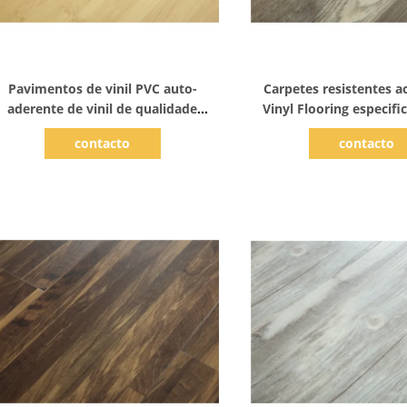
Mostrar detalhes
Mostrar detal
Pavimentos de vinil PVC auto-
Carpetes resistentes a
aderente de vinil de qualidade
Vinyl Flooring especifi
industrial
SGS
contacto
contacto