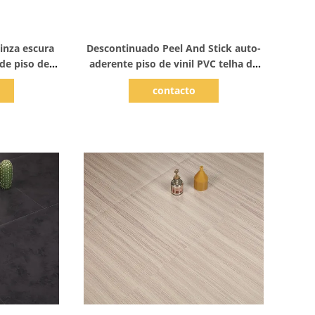
hes
Mostrar detalhes
inza escura
Descontinuado Peel And Stick auto-
de piso de
aderente piso de vinil PVC telha de
yl Planck
prancha
contacto