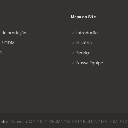
Mapa do Site
a de produção
Introdução
 / ODM
História
D
Serviço
Nossa Equipe
cedor.
Copyright © 2018 - 2026 JIANGSU ESTY BUILDING MATERIALS CO.,L