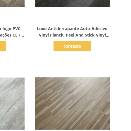
hes
Mostrar detalhes
o fogo PVC
Luxo Antiderrapante Auto-Adesivo
cações CE /
Vinyl Planck, Peel And Stick Vinyl
Tile
contacto