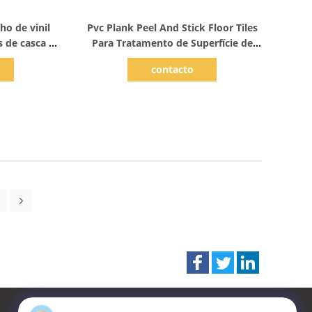
hes
Mostrar detalhes
ho de vinil
Pvc Plank Peel And Stick Floor Tiles
s de casca e
Para Tratamento de Superfície de
de adesivos
Cor Simples
contacto