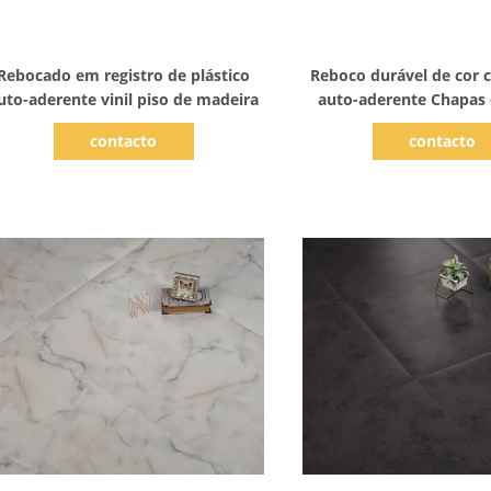
Mostrar detalhes
Mostrar detal
Rebocado em registro de plástico
Reboco durável de cor c
uto-aderente vinil piso de madeira
auto-aderente Chapas 
vinil PVC Madeira Vin
contacto
contacto