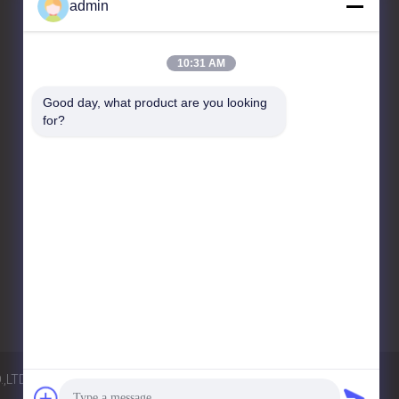
admin
Fale Conosco
10:31 AM
JIANGSU ESTY BUILDING
Good day, what product are you looking 
MATERIALS CO.,LTD
for?
C-floor 4, R&D HUB 3, n.o 18,
Changwu Middle Road,
distrito de Wujin, cidade de
Changzhou, Jiangsu, China,
213161.
86-0519-00000000
test@test.com
Política de Privacidade
Mapa do Site
TD. All Rights