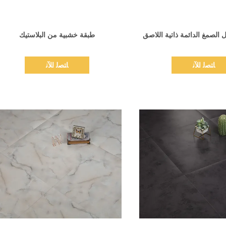
اظهر التفاصيل
اظهر التفاصيل
 الصمغ الدائمة ذاتية اللاصق
طبقة خشبية من البلاستيك
ﺎﺘﺼﻟ ﺍﻶﻧ
ﺎﺘﺼﻟ ﺍﻶﻧ