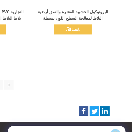
اظهر التفاصيل
البروتوكول الخشبية القشرة والصق أرضية
ال
البلاط لمعالجة السطح اللون بسيطة
بلاط البلاط ا
ﺎﺘﺼﻟ ﺍﻶﻧ