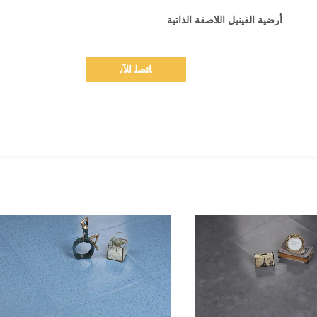
أرضية الفينيل اللاصقة الذاتية
ﺎﺘﺼﻟ ﺍﻶﻧ