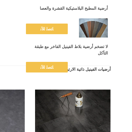
أرضية المطبخ البلاستيكية القشرة والعصا
ﺎﺘﺼﻟ ﺍﻶﻧ
لا تضخم أرضية بلاط الفينيل الفاخر مع طبقة
التآكل
ﺎﺘﺼﻟ ﺍﻶﻧ
أرضيات الفينيل ذاتية الارتباط