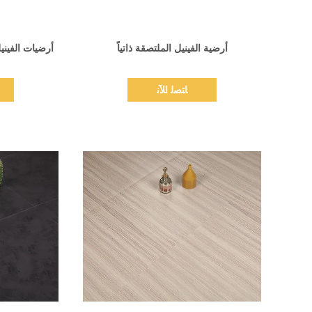
اظهر التفاصيل
أرضية الفينيل الملتصقة ذاتياً
أرضيات الفينيل
ﺎﺘﺼﻟ ﺍﻶﻧ