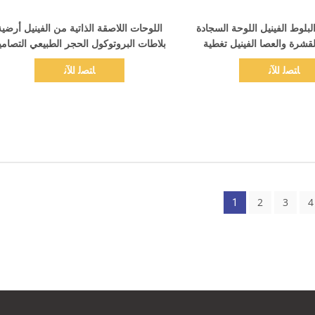
اظهر التفاصيل
اظهر التفاصيل
تجارية PVC البلوط الفينيل اللوحة السجادة
اللوحات اللاصقة الذاتية من الفينيل أرضية
لقشرة والعصا الفينيل تغطية
بلاطات البروتوكول الحجر الطبيعي التصامي
ﺎﺘﺼﻟ ﺍﻶﻧ
ﺎﺘﺼﻟ ﺍﻶﻧ
2
3
4
1