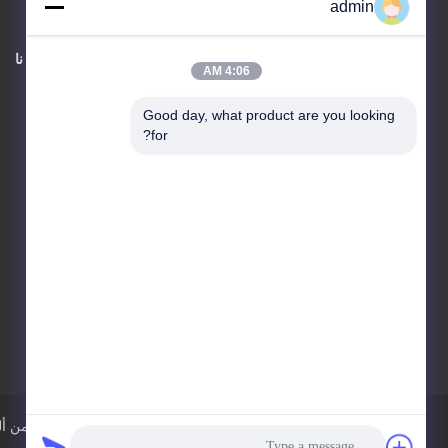
admin
اتصل بنا
حول نا
4:06 AM
JIANGSU ESTY BUILDING
Good day, what product are you looking 
MATERIALS CO.,LTD
for?
الطابق الثالث 4، مركز البحث
والتطوير 3 رقم 18، شارع
Changwu Middle Road، منطقة
Wujin، مدينة Changzhou،
213161، Jiangsu، الصين
86-0519-00000000
test@test.com
سياسة الخصوصية
خريطة الموقع
الصين أرضيات من ألواح الفيني