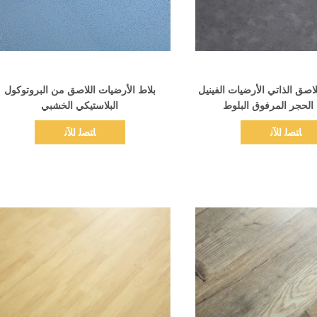
اظهر التفاصيل
اظهر التفاصيل
لية PVC اللاصق الذاتي الأرضيات الفينيل
بلاط الأرضيات اللاصق من البروتوكول
الحجر المرفوق البلوط
البلاستيكي الخشبي
ﺎﺘﺼﻟ ﺍﻶﻧ
ﺎﺘﺼﻟ ﺍﻶﻧ