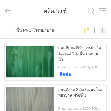
2026
JIANGSU
ESTY
ผลิตภัณฑ์
BUILDING
MATERIALS
CO.,LTD.
All
Rights
14
บ้าน
Reserved.
พื้น PVC โรงพยาบาล
Developed
by
ECER
พื้น PVC แบบยืดหยุ่น
ผลิตภัณฑ์
แอนติแบคทีเรีย การค้า โฮ
โมเจนส์ วินิลพื้น ทนทาน
น้ํา
แสดง
Price discussion MOQ:100ตรม
VR
ติดต่อ
18
แอนติสกิด 2 มิลลิเมตร โรง
เกี่ยว
พื้นผนังวินิลหรู
พยาบาล พีวีซีพื้น
กับ
Price discussion MOQ:100ตรม