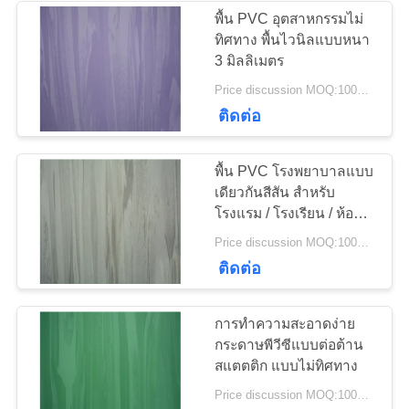
นโยบาย
พื้น PVC อุตสาหกรรมไม่
ความ
ทิศทาง พื้นไวนิลแบบหนา
49
3 มิลลิเมตร
เป็น
Price discussion MOQ:100ตรม
พื้นวินิลที่แห้ง
ติดต่อ
ส่วน
ตัว
พื้น PVC โรงพยาบาลแบบ
เดียวกันสีสัน สําหรับ
โรงแรม / โรงเรียน / ห้อง
สมุด
51
Price discussion MOQ:100ตรม
ติดต่อ
พื้นวินิลที่ติดตัวเอง
การทําความสะอาดง่าย
กระดาษพีวีซีแบบต่อต้าน
สแตตติก แบบไม่ทิศทาง
Price discussion MOQ:100ตรม