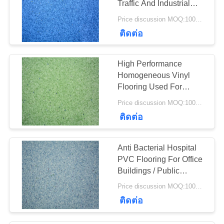
Traffic And Industrial
26
Areas
Price discussion MOQ:100SQM
ติดต่อ
SPC พื้นไวนิล
High Performance
Homogeneous Vinyl
Flooring Used For
Hospital 2*20m
Price discussion MOQ:100SQM
15
ติดต่อ
พื้นวินิล WPC
Anti Bacterial Hospital
PVC Flooring For Office
Buildings / Public
Places
Price discussion MOQ:100SQM
ติดต่อ