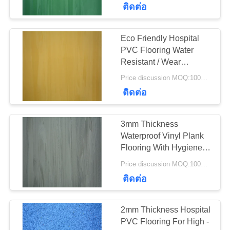
ติดต่อ
37
Eco Friendly Hospital
วินิลคลิก ระบบพื้น
PVC Flooring Water
Resistant / Wear
Resistant Available
Price discussion MOQ:100SQM
ติดต่อ
3mm Thickness
15
Waterproof Vinyl Plank
Flooring With Hygiene
พื้นวินิล
Treatment
Price discussion MOQ:100SQM
ติดต่อ
2mm Thickness Hospital
PVC Flooring For High -