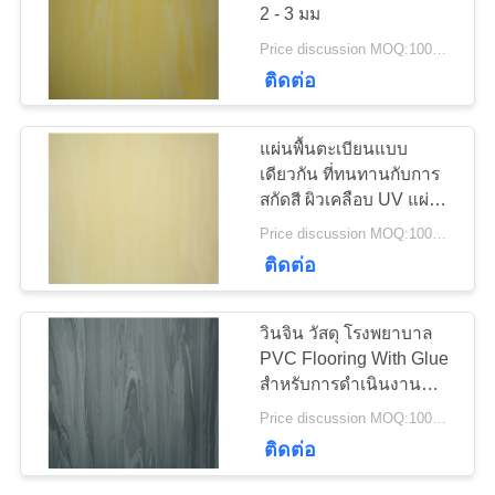
ข่าว
2 - 3 มม
Price discussion MOQ:100ตรม
23
ติดต่อ
ทุก
พื้น PVC ป้องกันสแต
กรณี
แผ่นพื้นตะเบียนแบบ
ติก
เดียวกัน ที่ทนทานกับการ
สกัดสี ผิวเคลือบ UV แผ่น
ขอ
พื้นไวนิลที่ไม่พิษ
Price discussion MOQ:100ตรม
ติดต่อ
อ้าง
15
วินจิน วัสดุ โรงพยาบาล
ผนัง PVC ป้อ
แผนผัง
PVC Flooring With Glue
สําหรับการดําเนินงาน
งกันสแตติก
เว็บไซต์
ห้องส่วนตัว
Price discussion MOQ:100ตรม
ติดต่อ