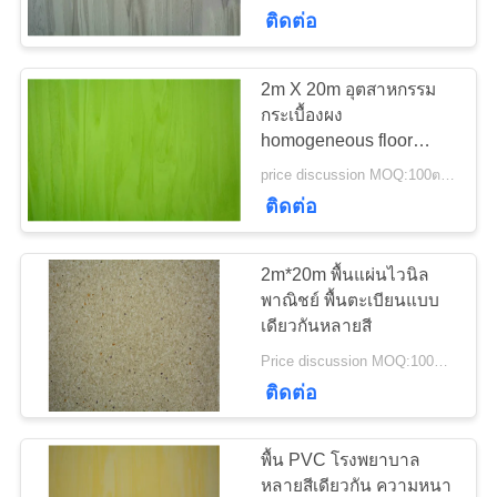
เรา
ติดต่อ
2m X 20m อุตสาหกรรม
25
ทัวร์
กระเบื้องผง
พื้น PVC แบบ
homogeneous floor
โรงงาน
covering Vinyl สําหรับ
price discussion MOQ:100ตรม
เดียวกัน
การแพทย์
ติดต่อ
ควบคุม
2m*20m พื้นแผ่นไวนิล
คุณภาพ
พาณิชย์ พื้นตะเบียนแบบ
เดียวกันหลายสี
20
Price discussion MOQ:100ตรม
ติดต่อ
ติดต่อ
พื้น PVC โรงพยาบาล
เรา
พื้น PVC โรงพยาบาล
หลายสีเดียวกัน ความหนา