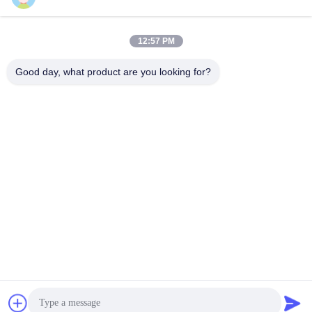
หมวดหมู่ยอดนิยม
ทั้งหมด
12:57 PM
Good day, what product are you looking for?
พื้น PVC แบบยืดหยุ่น
พื้นผนังวินิลหรู
พื้น PVC แบบเดียวกัน
พื้น PVC โรงพยาบาล
พื้น PVC ป้องกันสแต
ผนัง PVC ป้องกันสแต
ติก
ติก
พื้นวินิลที่แห้ง
พื้นวินิลที่ติดตัวเอง
สมัครสมาชิก