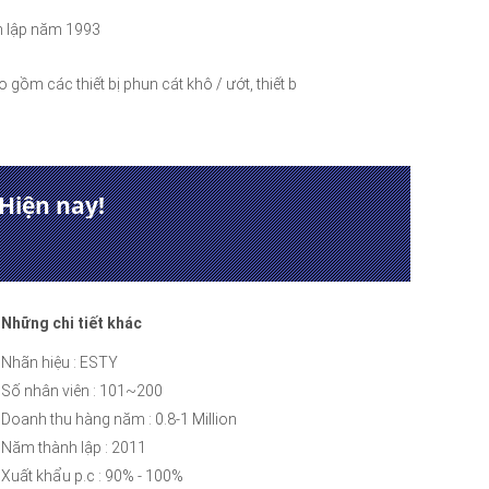
h lập năm 1993
o gồm các thiết bị phun cát khô / ướt, thiết bị phun
Hiện nay!
Những chi tiết khác
Nhãn hiệu : ESTY
Số nhân viên : 101~200
Doanh thu hàng năm : 0.8-1 Million
Năm thành lập : 2011
Xuất khẩu p.c : 90% - 100%