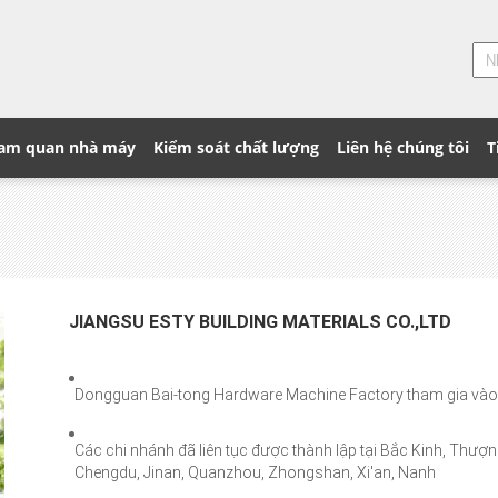
am quan nhà máy
Kiểm soát chất lượng
Liên hệ chúng tôi
T
JIANGSU ESTY BUILDING MATERIALS CO.,LTD
Dongguan Bai-tong Hardware Machine Factory tham gia vào việ
Các chi nhánh đã liên tục được thành lập tại Bắc Kinh, Thư
Chengdu, Jinan, Quanzhou, Zhongshan, Xi'an, Nanh