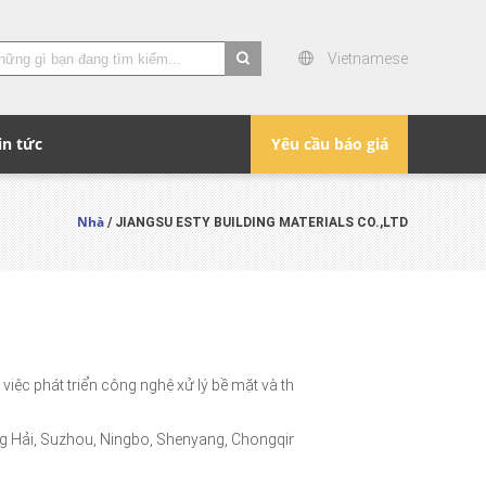
Vietnamese
search
in tức
Yêu cầu báo giá
Nhà
/ JIANGSU ESTY BUILDING MATERIALS CO.,LTD
c phát triển công nghệ xử lý bề mặt và thiết bị.
ợng Hải, Suzhou, Ningbo, Shenyang, Chongqing,