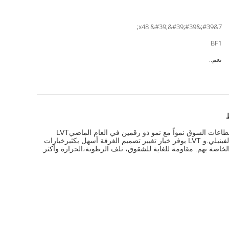
7&#39;&#39;x48 &#39;&#39;
BF1
نعم..
ط
في عالم الأرضيات، كان هناك دائما بلاط الفينيل في شكل أو آخر. اليوم، فئة بلاط الفينيل لا تزال تحظى بشعبية اليوم،ويستمر في أن يكون أسرع قطاعات السوق نمواً مع نمو ذو رقمين في العام الماضيLVT
(البلاط الفينيلي الفاخر) ، الذي يقدم تكنولوجيا الطباعة ثلاثية الأبعاد التي تضيف العمق والواقعية، والمتانة، مع طبقة ارتداء عالية الأداء لمنتج البلاط الفينيلي.و LVT يوفر خيار تغيير تصميم الغرفة أسهل بكثيرخيارات