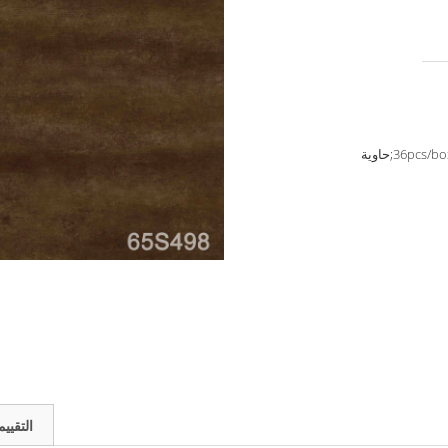
36;حاوية
التقيي