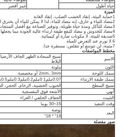
حياة أطول
عمر أقصر
الميزة
1حماية البيئة، إنقاذ الخشب الصلب، إنقاذ الغابة
2مضاد للماء و حارق، إنه مضاد للماء، لذا لا يمكن للماء أن يخترق الأرضية.
3مضاد للتآكل ومدة حياة طويلة، وتوفير الصناعة مع أفضل المنتجات والصيانة مجانا للعملاء.
4مضاد للخدوش و مضاد للبقع طبقة ارتداء عالية الجودة مما يجعلها مقاومة بشكل استثنائي للبقع والخدوش
5صديقة للبيئة، لا مكونات ضارة أو كيميائية.
6.لا تورم عند التعرض للمياه
7متينة، لن تتوسع أو تتقلص، مستقرة جدا.
مخطط المواصفات
الاسم
البلاط
اللون
ملونة
سمك اللوحة
2mm، 3mm أو مخصصة
سمك طبقة الارتداء
0.07ملم0.1ملم0.2ملم0.3ملم0.5ملم
نسيج السطح
الحبوب الخشبية، الرخام، الحجر، ال
أنهي
الأشعة فوق البنفسجية
التثبيت
الجفاف الخلفي / الغراء
وقت التنفيذ
15~30 يوما
بوصة
البعد
18" * 18"
صور مفصلة