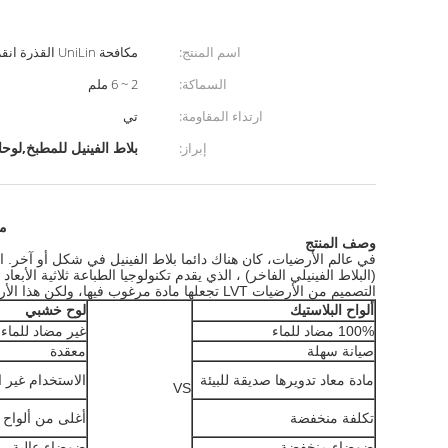
اسم المنتج:
مكافحة UniLin القذرة انقر فوق أرضيات بلاط الفينيل الفاخرة
السماكة:
2 ~ 6 ملم
ارتداء المقاومة:
تي
بلاط الفينيل للمطبخ,لوحا
إبراز:
مك
وصف المنتج
التصميم من الأرضيات LVT تجعلها مادة مرغوب فيها، ولكن هذا الأرضيات لديها أيضا العديد من الخصائص التي يبحث أصحاب المنازل في الأرضيات الخاصة بهم. مقاومة للغاية للشقوق، تلف الرطوبة،الحرارة وأكثر.
ألواح البلاستيك
لوح خشبي
100% مضاد للماء
غير مضاد للماء
صيانة سهلة
معقدة
مادة معاد تدويرها صديقة للبيئة
الاستخدام غير ا
VS
تكلفة منخفضة
أغلى من ألواح 
ضوضاء منخفضة
ضوضاء عالية