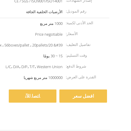
إصدار الشهادات:
CE / SGS / ISO9001/ISO14001
رقم الموديل:
الأرضيات الخلفية الجافة
الحد الأدنى لكمية:
1000 متر مربع
الأسعار:
Price negotiable
تفاصيل التغليف:
pcs/box ، 56boxes/pallet ، 20pallets/20 &#39
وقت التسليم:
15 ~ 30 يومًا
شروط الدفع:
L/C، D/A، D/P، T/T، Western Union
القدرة على العرض:
1000000 متر مربع شهريا
افضل سعر
ﺎﺘﺼﻟ ﺍﻶﻧ