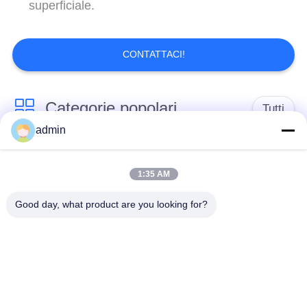
superficiale.
CONTATTACI!
Categorie popolari
Tutti
admin
pavimentazione di
Pavimenti in PVC
lusso delle mattonelle
1:35 AM
flessibili
del vinile
Good day, what product are you looking for?
pavimenti in pvc
pavimenti in PVC per
omogenei
ospedali
Pavimenti in PVC
Fogli di PVC
antistatici
antistatici