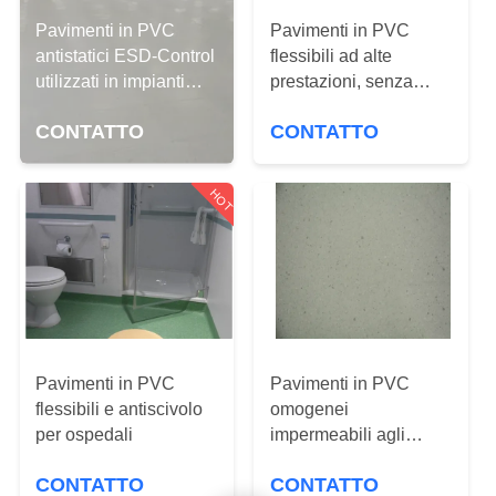
VISITA
Pavimenti in PVC
Pavimenti in PVC
ALLA
antistatici ESD-Control
flessibili ad alte
FABBRICA
utilizzati in impianti
prestazioni, senza
elettronici/stanza
rotoli di pavimenti in
CONTATTO
CONTATTO
pulita/data
vinile metallo pesante
CONTROLLO
center/ospedale
DELLA
HOT
QUALITÀ
CONTATTACI
NOTIZIE
Pavimenti in PVC
Pavimenti in PVC
flessibili e antiscivolo
omogenei
CASI
per ospedali
impermeabili agli
scivoli per strutture
CONTATTO
CONTATTO
sanitarie