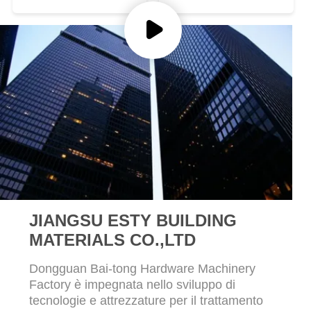
CHIEDI UN
PREVENTIVO
MAPPA
DEL
SITO
POLITICA
SULLA
PRIVACY
JIANGSU ESTY BUILDING
MATERIALS CO.,LTD
Dongguan Bai-tong Hardware Machinery
Factory è impegnata nello sviluppo di
tecnologie e attrezzature per il trattamento