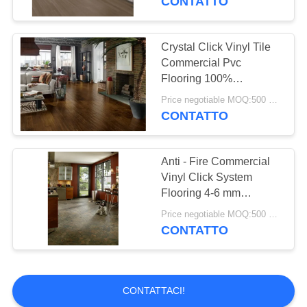
CONTATTO
Crystal Click Vinyl Tile
Commercial Pvc
Flooring 100%
Waterproof
Price negotiable MOQ:500 square meters
Environmental
CONTATTO
Anti - Fire Commercial
Vinyl Click System
Flooring 4-6 mm
Thickness
Price negotiable MOQ:500 square meters
CONTATTO
CONTATTACI!