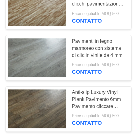
CHIEDI UN
clicchi pavimentazione
PREVENTIVO
piastra per uso interno
Price negotiable MOQ:500 metri quadrati
CONTATTO
23
MAPPA
Pavimenti in PVC
DEL
Pavimenti in legno
antistatici
marmoreo con sistema
SITO
di clic in vinile da 4 mm
Price negotiable MOQ:500 metri quadrati
POLITICA
CONTATTO
SULLA
15
PRIVACY
Anti-slip Luxury Vinyl
Fogli di PVC
Plank Pavimento 6mm
Pavimento cliccare
antistatici
Interlocking Piastrelle
Price negotiable MOQ:500 metri quadrati
CONTATTO