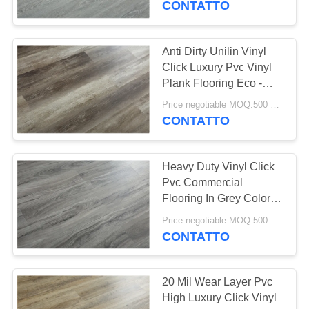
CONTATTO
37
Pavimenti con
Anti Dirty Unilin Vinyl
Click Luxury Pvc Vinyl
sistema di clic in
Plank Flooring Eco -
Friendly
vinile
Price negotiable MOQ:500 square meters
CONTATTO
Heavy Duty Vinyl Click
15
Pvc Commercial
pavimentazione
Flooring In Grey Color
4mm Thick
posta sciolta del
Price negotiable MOQ:500 square meters
CONTATTO
vinile
20 Mil Wear Layer Pvc
High Luxury Click Vinyl