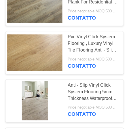
Plank For Residential /
26
Commercial
Price negotiable MOQ:500 square meters
pavimentazione del
CONTATTO
vinile di spc
Pvc Vinyl Click System
Flooring , Luxury Vinyl
Tile Flooring Anti - Slip
Rate R9
Price negotiable MOQ:500 square meters
CONTATTO
15
Pavimenti in vinile
Anti - Slip Vinyl Click
WPC
System Flooring 5mm
Thickness Waterproof
Eco Friendly
Price negotiable MOQ:500 square meters
CONTATTO