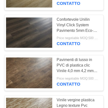
VISITA
vari luoghi
CONTATTO
ALLA
FABBRICA
Confortevole Unilin
25
Vinyl Click System
pavimenti in pvc
Pavimento 5mm Eco-
CONTROLLO
friendly
omogenei
Price negotiable MOQ:500 metri quadrati
DELLA
CONTATTO
QUALITÀ
Pavimenti di lusso in
CONTATTACI
PVC di plastica clic
Vinile 4,0 mm 4,2 mm
20
4,5 mm 5,0 mm 6,0 mm
NOTIZIE
Price negotiable MOQ:500 metri quadrati
pavimenti in PVC
Spessore
CONTATTO
per ospedali
CASI
Vinile vergine plastica
Legno texture Pvc