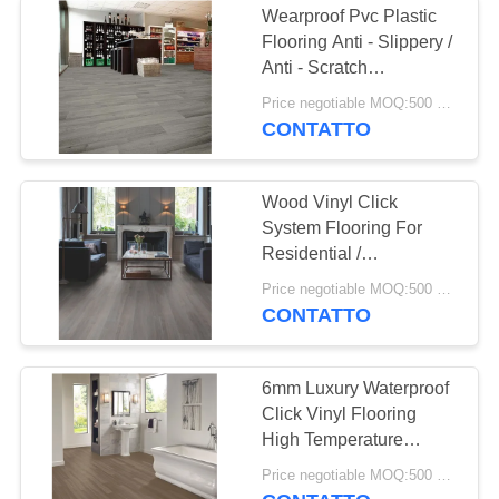
Wearproof Pvc Plastic
Flooring Anti - Slippery /
Anti - Scratch
Environmental Friendly
Price negotiable MOQ:500 square meters
CONTATTO
Wood Vinyl Click
System Flooring For
Residential /
Commercial , 5mm
Price negotiable MOQ:500 square meters
Thickness
CONTATTO
6mm Luxury Waterproof
Click Vinyl Flooring
High Temperature
Resistance
Price negotiable MOQ:500 square meters