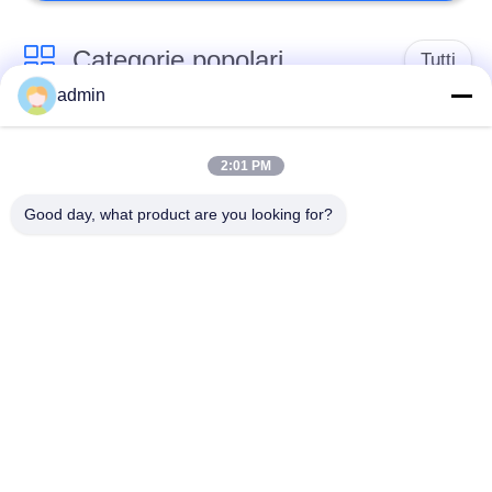
Categorie popolari
Tutti
admin
pavimentazione di
Pavimenti in PVC
lusso delle mattonelle
2:01 PM
flessibili
del vinile
Good day, what product are you looking for?
pavimenti in pvc
pavimenti in PVC per
omogenei
ospedali
Pavimenti in PVC
Fogli di PVC
antistatici
antistatici
Pavimenti in vinile a
pavimentazione
secco
autoadesiva del vinile