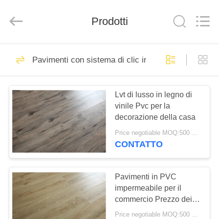
ESTY
BUILDING
MATERIALS
CO.,LTD.
Prodotti
All
Rights
Reserved.
Developed
CASA.
by
14
ECER
Pavimenti con sistema di clic in vinile
Pavimenti in PVC
PRODOTTI
flessibili
Lvt di lusso in legno di
vinile Pvc per la
SPETTACOLO
decorazione della casa
VR
Price negotiable MOQ:500 metri quadrati
CONTATTO
18
SU
pavimentazione di
DI
Pavimenti in PVC
impermeabile per il
NOI
lusso delle
commercio Prezzo dei
pavimenti in legno per
mattonelle del vinile
Price negotiable MOQ:500 metri quadrati