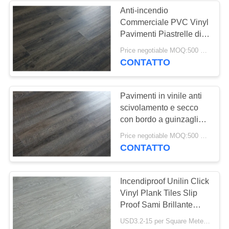
Anti-incendio
Commerciale PVC Vinyl
49
Pavimenti Piastrelle di
Pavimenti in vinile a
lusso Marmo Legno
Price negotiable MOQ:500 metri quadrati
Clicca Stampato
CONTATTO
secco
Pavimenti in vinile anti
scivolamento e secco
con bordo a guinzaglio
che assomigliano a
51
Price negotiable MOQ:500 metri quadrati
pavimenti in legno
CONTATTO
pavimentazione
autoadesiva del
Incendiproof Unilin Click
Vinyl Plank Tiles Slip
vinile
Proof Sami Brillante
Granulato
USD3.2-15 per Square Meter MOQ:500 mq