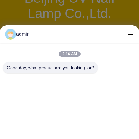
Lamp Co.,Ltd.
test
admin
2:16 AM
Beijing UV Nail
Good day, what product are you looking for?
Lamp Co.,Ltd.
test
CONTATTACI!