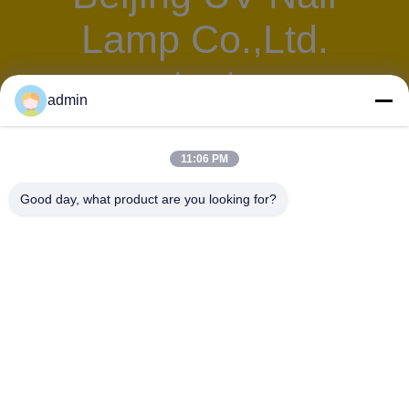
Lamp Co.,Ltd.
test
admin
11:06 PM
Beijing UV Nail
Good day, what product are you looking for?
Lamp Co.,Ltd.
test
HUBUNGI KAMI!