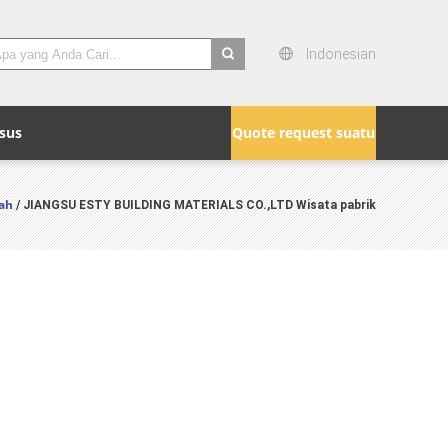
Indonesian
search
sus
Quote request suatu
ah
/ JIANGSU ESTY BUILDING MATERIALS CO.,LTD Wisata pabrik