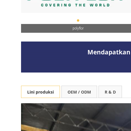
bunga germ
Mendapatkan L
Lini produksi
OEM / ODM
R & D