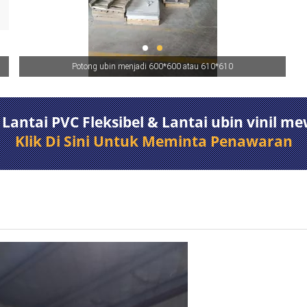
Polish permukaan. biarkan permukaan cahaya
antai PVC Fleksibel & Lantai ubin vinil m
Klik Di Sini Untuk Meminta Penawaran