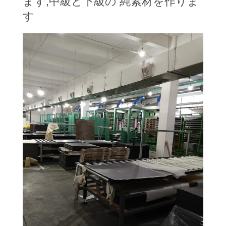
工
まず,中級と下級の 純素材を作りま
す
場
ツ
ア
ー
品
質
管
理
連