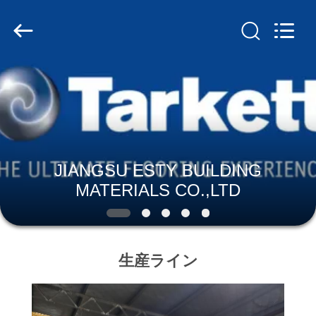
2018
-
2026
JIANGSU
ESTY
BUILDING
MATERIALS
CO.,LTD.
All
家
Rights
Reserved.
Developed
へ
by
ECER
製
JIANGSU ESTY BUILDING
品
MATERIALS CO.,LTD
VR
シ
生産ライン
ョ
ー