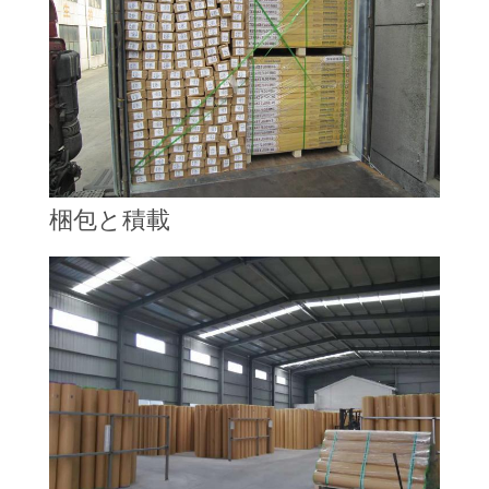
い
地
図
プ
梱包と積載
ラ
イ
バ
シ
ー
ポ