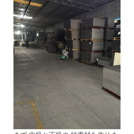
わ
た
し
た
ち
に
つ
い
て