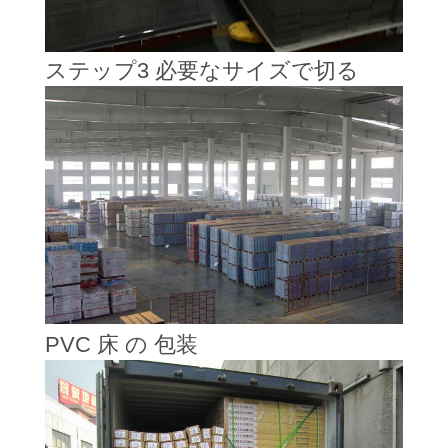
件
ステップ3 必要なサイズで切る
引
金
を
求
め
て
く
PVC 床 の 包装
だ
さ