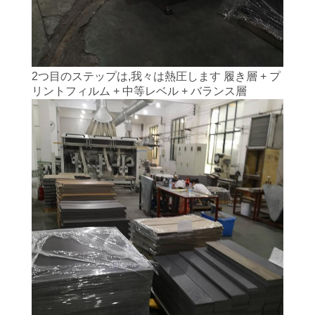
絡
く
だ
2つ目のステップは,我々は熱圧します 履き層 + プ
さ
リントフィルム + 中等レベル + バランス層
い
ニ
ュ
ー
ス
事