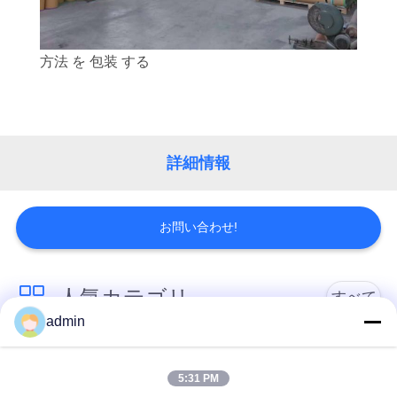
リ
シ
方法 を 包装 する
ー
詳細情報
お問い合わせ!
人気カテゴリ
すべて
admin
贅沢なビニールのタ
柔軟なPVC床
イルのフロアーリン
5:31 PM