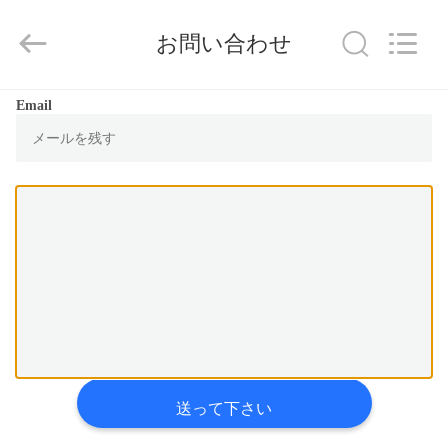
2018
-
2026
JIANGSU
お問い合わせ
ESTY
BUILDING
MATERIALS
CO.,LTD.
All
家
Email
Rights
Reserved.
Developed
へ
by
ECER
製
品
VR
シ
ョ
送って下さい
ー