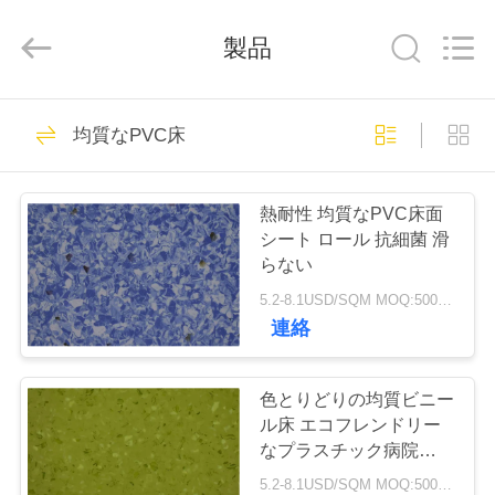
2018
-
2026
JIANGSU
製品
ESTY
BUILDING
MATERIALS
CO.,LTD.
All
家
14
Rights
均質なPVC床
Reserved.
Developed
へ
by
柔軟なPVC床
ECER
熱耐性 均質なPVC床面
製
シート ロール 抗細菌 滑
らない
品
5.2-8.1USD/SQM MOQ:500平方メートル
連絡
VR
18
贅沢なビニールの
シ
色とりどりの均質ビニー
ル床 エコフレンドリー
ョ
タイルのフロアー
なプラスチック病院図書
館
ー
5.2-8.1USD/SQM MOQ:500平方メートル