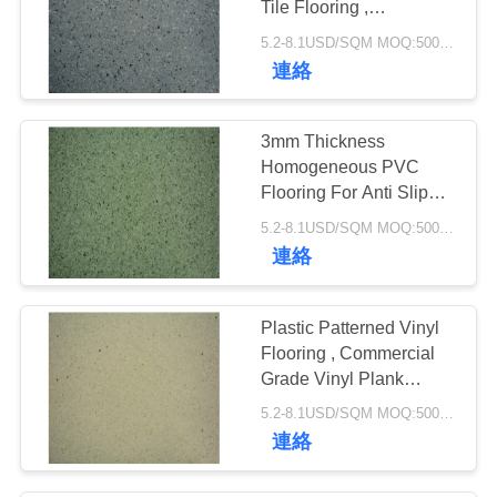
い
Tile Flooring ,
26
Commercial Vinyl
5.2-8.1USD/SQM MOQ:500SQM
spcのビニールのフ
Flooring
連絡
地
ロアーリング
図
3mm Thickness
Homogeneous PVC
Flooring For Anti Slip
プ
Kids Play Area
5.2-8.1USD/SQM MOQ:500SQM
ラ
15
連絡
イ
ビニールWPC床
Plastic Patterned Vinyl
バ
Flooring , Commercial
Grade Vinyl Plank
シ
Flooring
5.2-8.1USD/SQM MOQ:500SQM
ー
連絡
ポ