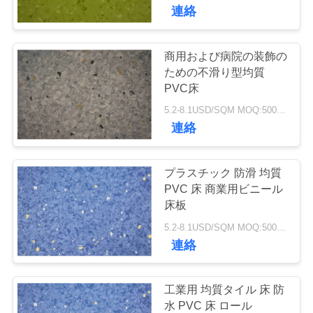
リング
連絡
わ
商用および病院の装飾の
25
た
ための不滑り型均質
PVC床
し
均質なPVC床
5.2-8.1USD/SQM MOQ:500平方メートル
た
連絡
ち
プラスチック 防滑 均質
に
PVC 床 商業用ビニール
床板
つ
20
5.2-8.1USD/SQM MOQ:500平方メートル
い
連絡
病院用PVC床
て
工業用 均質タイル 床 防
水 PVC 床 ロール