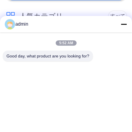
人気カテゴリ
すべて
admin
贅沢なビニールのタ
柔軟なPVC床
イルのフロアーリン
5:52 AM
グ
Good day, what product are you looking for?
均質なPVC床
病院用PVC床
アンチ静的PVCシー
反静的PVCフロア
ト
ドライバックビニー
自己接着ビニールの
ル 床
フロアーリング