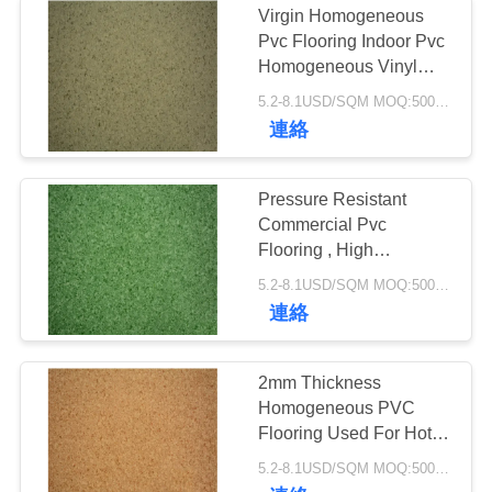
Virgin Homogeneous
リ
Pvc Flooring Indoor Pvc
シ
Homogeneous Vinyl
2*20M
5.2-8.1USD/SQM MOQ:500SQM
ー
連絡
Pressure Resistant
Commercial Pvc
Flooring , High
Resilience Indoor Vinyl
5.2-8.1USD/SQM MOQ:500SQM
Flooring
連絡
2mm Thickness
Homogeneous PVC
Flooring Used For Hotel
/ Library / School
5.2-8.1USD/SQM MOQ:500SQM