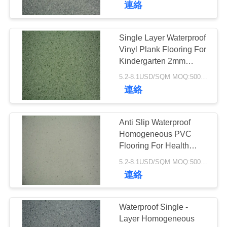
連絡
件
37
ビニール・クリッ
Single Layer Waterproof
引
Vinyl Plank Flooring For
ク・システム・フ
Kindergarten 2mm
金
Thickness
5.2-8.1USD/SQM MOQ:500SQM
ロア
を
連絡
求
Anti Slip Waterproof
15
め
Homogeneous PVC
緩い置かれたビニ
Flooring For Health
て
Care Facilities
5.2-8.1USD/SQM MOQ:500SQM
ールのフロアーリ
く
連絡
だ
ング
Waterproof Single -
さ
Layer Homogeneous