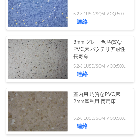
工
場
5.2-8.1USD/SQM MOQ:500平方メートル
23
連絡
ツ
ア
反静的PVCフロア
3mm グレー色 均質な
PVC床 バクテリア耐性
ー
長寿命
5.2-8.1USD/SQM MOQ:500平方メートル
品
連絡
質
15
室内用 均質なPVC床
管
アンチ静的PVCシ
2mm厚重用 商用床
理
ート
5.2-8.1USD/SQM MOQ:500平方メートル
連絡
連