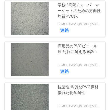
絡
学校 / 病院 / スーパーマ
ーケットのための方向性
49
く
均質PVC床
ドライバックビニ
だ
5.2-8.1USD/SQM MOQ:500平方メートル
連絡
ール 床
さ
い
商用品のPVCビニール
床 汚れに耐える 幅2m
ニ
51
5.2-8.1USD/SQM MOQ:500平方メートル
ュ
連絡
自己接着ビニールの
ー
フロアーリング
抗菌性 均質なPVC床材
ス
優れた化学耐性
事
5.2-8.1USD/SQM MOQ:500平方メートル