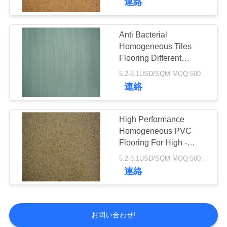
連絡
Anti Bacterial
Homogeneous Tiles
Flooring Different
Patterns Available
5.2-8.1USD/SQM MOQ:500SQM
連絡
High Performance
Homogeneous PVC
Flooring For High -
Traffic And Industrial
5.2-8.1USD/SQM MOQ:500SQM
Areas
連絡
お問い合わせ!