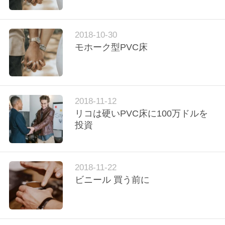
わ
2018-10-30
モホーク型PVC床
た
し
た
2018-11-12
ち
リコは硬いPVC床に100万ドルを
投資
に
つ
2018-11-22
い
ビニール 買う前に
て