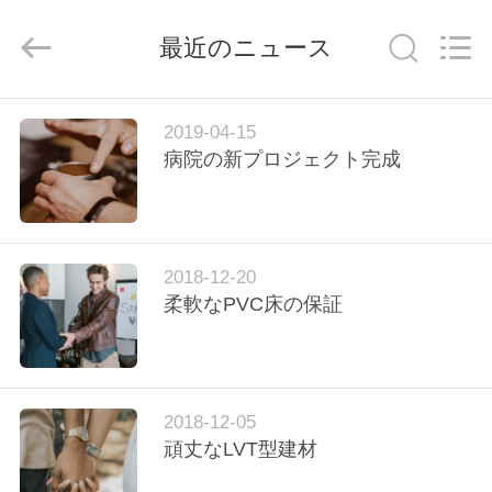
2018
-
2026
JIANGSU
最近のニュース
ESTY
BUILDING
MATERIALS
CO.,LTD.
All
家
Rights
2019-04-15
Reserved.
Developed
へ
病院の新プロジェクト完成
by
ECER
製
品
2018-12-20
柔軟なPVC床の保証
VR
シ
2018-12-05
ョ
頑丈なLVT型建材
ー