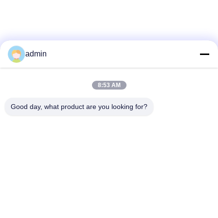
工
場
ツ
admin
ア
ー
8:53 AM
No more things
Good day, what product are you looking for?
品
人気カテゴリ
すべて
質
管
贅沢なビニールのタ
理
柔軟なPVC床
イルのフロアーリン
グ
連
均質なPVC床
病院用PVC床