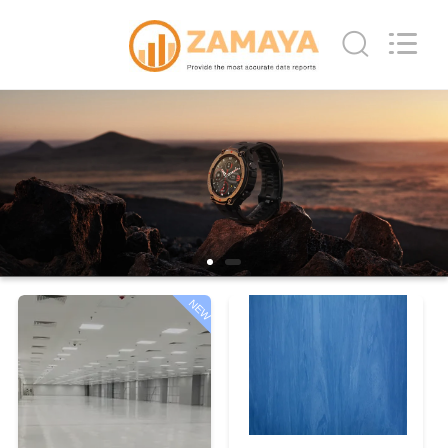
2018
-
2026
JIANGSU
ESTY
BUILDING
MATERIALS
CO.,LTD.
All
家
Rights
Reserved.
Developed
へ
by
ECER
製
品
NEW
VR
シ
ョ
ー