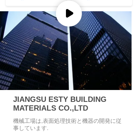
工
場
ツ
ア
ー
品
質
管
JIANGSU ESTY BUILDING
MATERIALS CO.,LTD
理
機械工場は,表面処理技術と機器の開発に従
事しています.
連