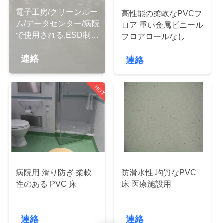
電子工房/クリーンルー
高性能の柔軟なPVCフ
ム/データセンター/病院
ロア 重い金属ビニール
わ
で使用される,ESD制御
フロアロールなし
抗静的PVC床
た
連絡
連絡
し
た
HOT
ち
に
つ
い
病院用 滑り防ぎ 柔軟
防滑水性 均質なPVC
性のある PVC 床
床 医療施設用
て
連絡
連絡