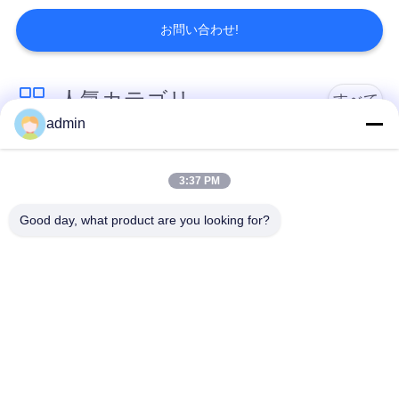
絡
お問い合わせ!
く
だ
人気カテゴリ
すべて
さ
admin
い
贅沢なビニールのタ
柔軟なPVC床
イルのフロアーリン
3:37 PM
グ
ニ
Good day, what product are you looking for?
ュ
均質なPVC床
病院用PVC床
ー
アンチ静的PVCシー
反静的PVCフロア
ス
ト
ドライバックビニー
自己接着ビニールの
事