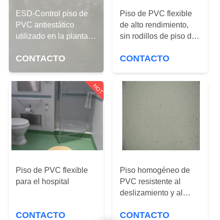
RECORRIDO
ESD-Control piso de
Piso de PVC flexible
POR
PVC antiestático
de alto rendimiento,
LA
utilizado en la planta
sin rodillos de piso de
electrónica / sala limpia
vinilo de metal pesado
FÁBRICA
CONTACTO
CONTACTO
/ centro de datos /
hospital
CONTROL
HOT
DE
CALIDAD
CONTACTA
CON
Piso de PVC flexible
Piso homogéneo de
NOSOTROS
para el hospital
PVC resistente al
deslizamiento y al
agua para
NOTICIAS
CONTACTO
CONTACTO
instalaciones