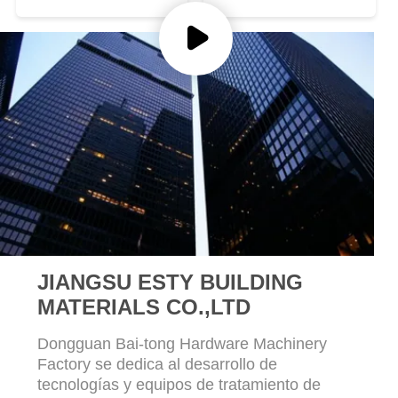
sanitarias
CASOS
DE
TRABAJO
SOLICITAR
UNA CITA
MAPA
DEL
JIANGSU ESTY BUILDING
SITIO
MATERIALS CO.,LTD
Dongguan Bai-tong Hardware Machinery
POLÍTICA
Factory se dedica al desarrollo de
DE
tecnologías y equipos de tratamiento de