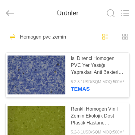
BUILDING
MATERIALS
CO.,LTD.
Ürünler
All
Rights
Reserved.
Developed
by
EVDE
14
ECER
Homogen pvc zemin
Esnek PVC zemin
ÜRÜN
Isı Direnci Homogen
PVC Yer Yastığı
VR
Yaprakları Anti Bakteri
GÖSTERISI
Kaymaz
5.2-8.1USD/SQM MOQ:500M²
TEMAS
18
BIZIM
Lüks Vinyl Plakalı
HAKKIMIZDA
Renkli Homogen Vinil
Zemin Ekolojik Dost
Zemin
Plastik Hastane
FABRIKA
Kütüphanesi
5.2-8.1USD/SQM MOQ:500M²