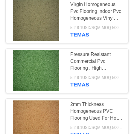
Virgin Homogeneous
Pvc Flooring Indoor Pvc
Homogeneous Vinyl
2*20M
5.2-8.1USD/SQM MOQ:500SQM
TEMAS
Pressure Resistant
Commercial Pvc
Flooring , High
Resilience Indoor Vinyl
5.2-8.1USD/SQM MOQ:500SQM
Flooring
TEMAS
2mm Thickness
Homogeneous PVC
Flooring Used For Hotel
/ Library / School
5.2-8.1USD/SQM MOQ:500SQM