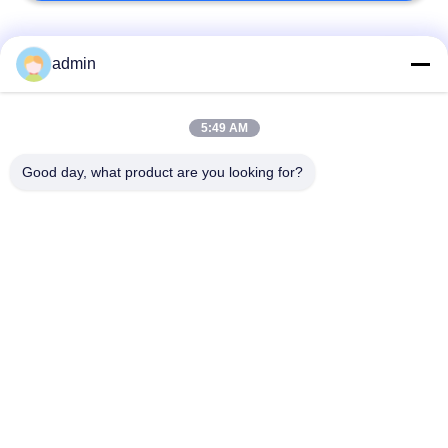
Popüler Kategoriler
Tüm
admin
Lüks Vinyl Plakalı
5:49 AM
Esnek PVC zemin
Zemin
Good day, what product are you looking for?
Hastane PVC
Homogen pvc zemin
zeminleri
Anti-statik PVC
Anti-statik PVC levha
zemin
Kuru Geri Vinyl
Kendi kendine
Zemin
yapışkan vinil zemin