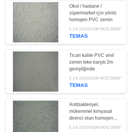
Okul / hastane /
süpermarket için yönlü
49
homojen PVC zemin
Kuru Geri Vinyl
5.2-8.1USD/SQM MOQ:500M²
TEMAS
Zemin
Ticari kalite PVC vinil
zemin leke karşıtı 2m
genişliğinde
51
5.2-8.1USD/SQM MOQ:500M²
TEMAS
Kendi kendine
yapışkan vinil zemin
Antibakteriyel,
mükemmel kimyasal
direnci olan homojen
PVC zemin
5.2-8.1USD/SQM MOQ:500M²