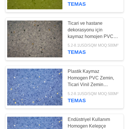
TURU
TEMAS
KALITE
Ticari ve hastane
25
KONTROLÜ
dekorasyonu için
kaymaz homojen PVC
Homogen pvc zemin
zemin
BIZIMLE
5.2-8.1USD/SQM MOQ:500M²
TEMAS
İLETIŞIM
Plastik Kaymaz
HABERLER
Homogen PVC Zemin,
Ticari Vinil Zemin
20
Yaprakları
DAVALAR
5.2-8.1USD/SQM MOQ:500M²
Hastane PVC
TEMAS
zeminleri
TEKLIF
ET
Endüstriyel Kullanım
Homogen Kelepçe