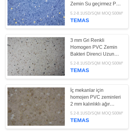
Zemin Su geçirmez PVC
SITE
Zemin Rulo
5.2-8.1USD/SQM MOQ:500M²
HARITASI
TEMAS
23
Anti-statik PVC
GIZLILIK
3 mm Gri Renkli
zemin
Homogen PVC Zemin
POLITIKASI
Bakteri Direnci Uzun
kullanım süresi
5.2-8.1USD/SQM MOQ:500M²
TEMAS
15
İç mekanlar için
Anti-statik PVC
homojen PVC zeminleri
2 mm kalınlıklı ağır
levha
kullanımlı ticari zeminler
5.2-8.1USD/SQM MOQ:500M²
TEMAS