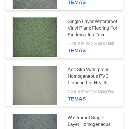
TEMAS
37
Vinyl Tıklama
Single Layer Waterproof
Vinyl Plank Flooring For
Sistemi Zemin
Kindergarten 2mm
Thickness
5.2-8.1USD/SQM MOQ:500SQM
TEMAS
Anti Slip Waterproof
15
Homogeneous PVC
Sıfır yatırılmış vinil
Flooring For Health
Care Facilities
zemin
5.2-8.1USD/SQM MOQ:500SQM
TEMAS
Waterproof Single -
Layer Homogeneous