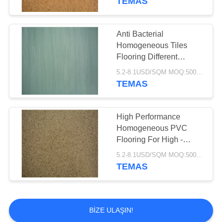
TEMAS
Anti Bacterial
Homogeneous Tiles
Flooring Different
Patterns Available
5.2-8.1USD/SQM MOQ:500SQM
TEMAS
High Performance
Homogeneous PVC
Flooring For High -
Traffic And Industrial
5.2-8.1USD/SQM MOQ:500SQM
Areas
TEMAS
BIZE ULAŞIN!