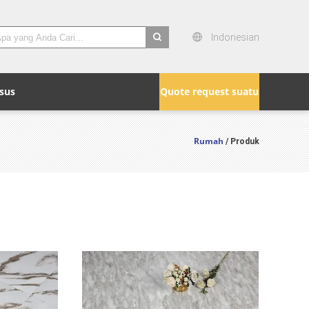
Indonesian
search
sus
Quote request suatu
Rumah
/ Produk