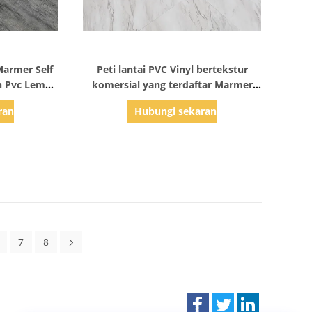
ail
Tampilkan Detail
Marmer Self
Peti lantai PVC Vinyl bertekstur
n Pvc Lem
komersial yang terdaftar Marmer
kayu alami
rang
Hubungi sekarang
7
8