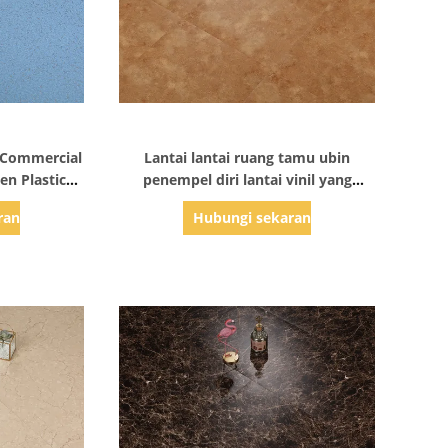
ail
Tampilkan Detail
s Commercial
Lantai lantai ruang tamu ubin
n Plastic
penempel diri lantai vinil yang
terlihat seperti ukuran karpet
rang
Hubungi sekarang