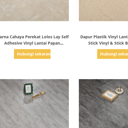
Tampilkan Detail
Tampilkan Det
rna Cahaya Perekat Lolos Lay Self
Dapur Plastik Vinyl Lant
Adhesive Vinyl Lantai Papan
Stick Vinyl & Stick B
Penutup
Hubungi sekarang
Hubungi seka