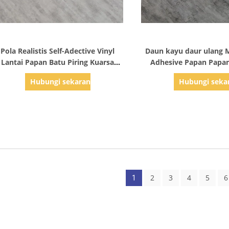
Tampilkan Detail
Tampilkan Det
Pola Realistis Self-Adective Vinyl
Daun kayu daur ulang 
Lantai Papan Batu Piring Kuarsa
Adhesive Papan Papa
Penutup
Down Vinyl
Hubungi sekarang
Hubungi seka
2
3
4
5
6
1