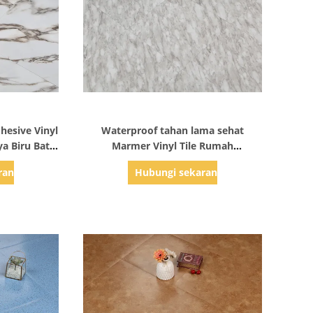
ail
Tampilkan Detail
hesive Vinyl
Waterproof tahan lama sehat
ya Biru Batu
Marmer Vinyl Tile Rumah
menggunakan Heavy Duty Vinyl
rang
Hubungi sekarang
Floor Tile