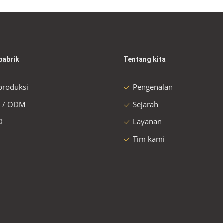
pabrik
Tentang kita
 produksi
Pengenalan
 / ODM
Sejarah
D
Layanan
Tim kami