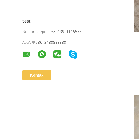
test
Nomor telepon :
+8613911115555
ApaAPP :
8613488888888