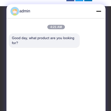
admin
4:21 AM
Hubungi kami
Good day, what product are you looking 
JIANGSU ESTY BUILDING
for?
MATERIALS CO.,LTD
Lantai C 4, R&D HUB 3 No. 18,
Jalan Tengah Changwu,
Distrik Wujin, Kota
Changzhou, 213161, Jiangsu,
Cina
86-0519-00000000
test@test.com