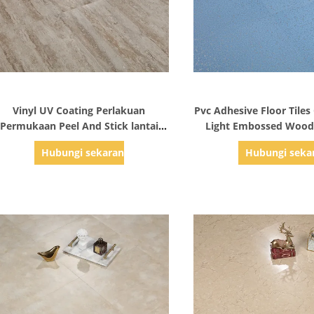
Tampilkan Detail
Tampilkan Det
Vinyl UV Coating Perlakuan
Pvc Adhesive Floor Tile
Permukaan Peel And Stick lantai
Light Embossed Woode
papan untuk perumahan
Floor Tiles
Hubungi sekarang
Hubungi seka