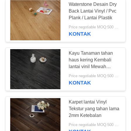
Waterstone Desain Dry
Back Lantai Vinyl / Pvc
Plank / Lantai Plastik
Price negotiable MOQ:500 meter persegi
KONTAK
Kayu Tanaman tahan
haus kering Kembali
lantai vinil Mewah
papan vinil
Price negotiable MOQ:500 meter persegi
KONTAK
Karpet lantai Vinyl
Tekstur yang tahan lama
2mm Ketebalan
Price negotiable MOQ:500 meter persegi