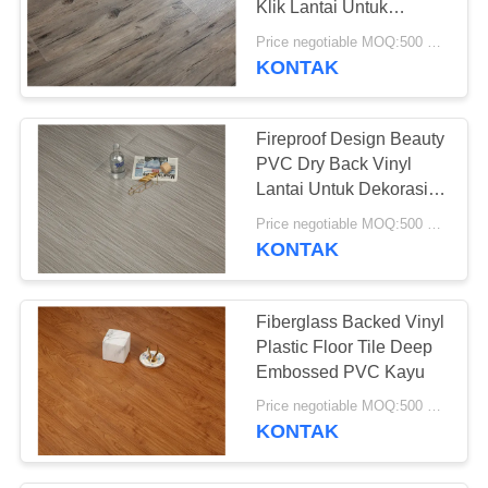
Klik Lantai Untuk
26
Dekorasi Rumah
Price negotiable MOQ:500 meter persegi
KONTAK
Lantai Vinyl SPC
Fireproof Design Beauty
PVC Dry Back Vinyl
Lantai Untuk Dekorasi
Perumahan
Price negotiable MOQ:500 meter persegi
KONTAK
15
Lantai vinyl WPC
Fiberglass Backed Vinyl
Plastic Floor Tile Deep
Embossed PVC Kayu
Price negotiable MOQ:500 meter persegi
KONTAK