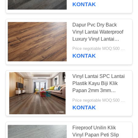
PABRIK
KONTAK
KONTROL
Dapur Pvc Dry Back
25
KUALITAS
Vinyl Lantai Waterproof
Lantai PVC
Luxury Vinyl Lantai
Perawatan Mudah
HUBUNGI
homogen
Price negotiable MOQ:500 meter persegi
KONTAK
KAMI
Vinyl Lantai SPC Lantai
BERITA
Plastik Kayu Biji Klik
Papan 2mm 3mm
20
Ketebalan
SEMUA
Price negotiable MOQ:500 meter persegi
lantai pvc rumah
KONTAK
KASUS
sakit
QUOTE
Fireproof Unilin Klik
Vinyl Papan Peti Slip