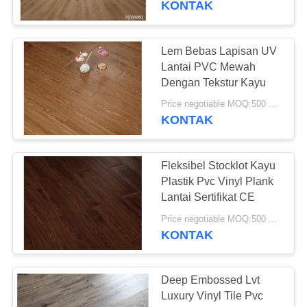
KONTAK
37
Vinyl Klik System
Lem Bebas Lapisan UV
Lantai PVC Mewah
Flooring
Dengan Tekstur Kayu
Price negotiable MOQ:500 meter persegi
KONTAK
Fleksibel Stocklot Kayu
15
Plastik Pvc Vinyl Plank
Lantai Sertifikat CE
Lantai Vinyl Lolos
Price negotiable MOQ:500 meter persegi
KONTAK
Deep Embossed Lvt
Luxury Vinyl Tile Pvc