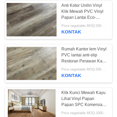
Anti Kotor Unilin Vinyl
Klik Mewah PVC Vinyl
49
Papan Lantai Eco-
Friendly
Price negotiable MOQ:500 meter persegi
Lantai Vinyl Kering
KONTAK
Rumah Kantor lem Vinyl
PVC lantai anti-slip
Restoran Perawan Kayu
Marmer
51
Price negotiable MOQ:500 meter persegi
KONTAK
Lantai Vinyl Self
Adhesive
Klik Kunci Mewah Kayu
Lihat Vinyl Papan
Papan SPC Komersial
Mewah Vinyl Tile
Price negotiable MOQ:1000 Meter Persegi