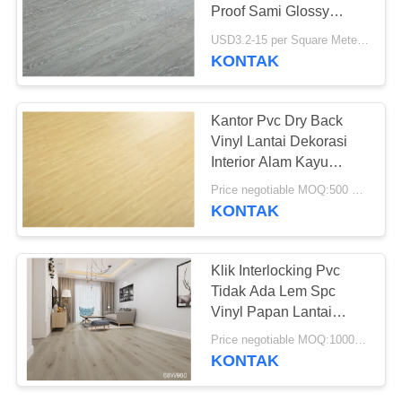
REQUEST
Proof Sami Glossy
SUATU
Grained
USD3.2-15 per Square Meter MOQ:500SQM
KONTAK
23
SITEMAP
Lantai PVC Anti-
Kantor Pvc Dry Back
statis
Vinyl Lantai Dekorasi
KEBIJAKAN
Interior Alam Kayu
PRIVASI
Tampilan
Price negotiable MOQ:500 meter persegi
KONTAK
15
Klik Interlocking Pvc
Lembar PVC anti-
Tidak Ada Lem Spc
Vinyl Papan Lantai
statis
Ramah Lingkungan
Price negotiable MOQ:1000 Meter Persegi
KONTAK