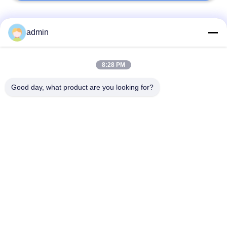
Bad Request
Semua
admin
Lantai ubin vinil
8:28 PM
Lantai PVC Fleksibel
mewah
Good day, what product are you looking for?
lantai pvc rumah
Lantai PVC homogen
sakit
Lantai PVC Anti-
Lembar PVC anti-
statis
statis
Lantai Vinyl Self
Lantai Vinyl Kering
Adhesive