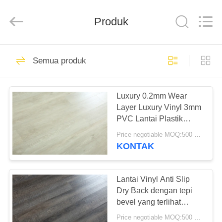
BUILDING
MATERIALS
CO.,LTD.
Produk
All
Rights
Reserved.
Developed
by
RUMAH
14
ECER
Semua produk
Lantai PVC
PRODUK
Fleksibel
Luxury 0.2mm Wear
Layer Luxury Vinyl 3mm
TAMPILAN
PVC Lantai Plastik
VR
Warna Sederhana
Price negotiable MOQ:500 meter persegi
KONTAK
18
TENTANG
Lantai ubin vinil
KITA
Lantai Vinyl Anti Slip
Dry Back dengan tepi
mewah
bevel yang terlihat
WISATA
seperti lantai kayu
Price negotiable MOQ:500 meter persegi