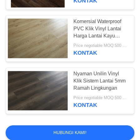
KONTAK
Komersial Waterproof
PVC Klik Vinyl Lantai
Harga Lantai Kayu
Untuk Berbagai Tempat
Price negotiable MOQ:500 meter persegi
KONTAK
Nyaman Unilin Vinyl
Klik Sistem Lantai 5mm
Ramah Lingkungan
Price negotiable MOQ:500 meter persegi
KONTAK
HUBUNGI KAMI!