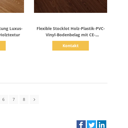
s
Zeige Details
tung Luxus-
Flexible Stocklot Holz-Plastik-PVC-
Holztextur
Vinyl-Bodenbelag mit CE-
Zertifizierung
Kontakt
6
7
8