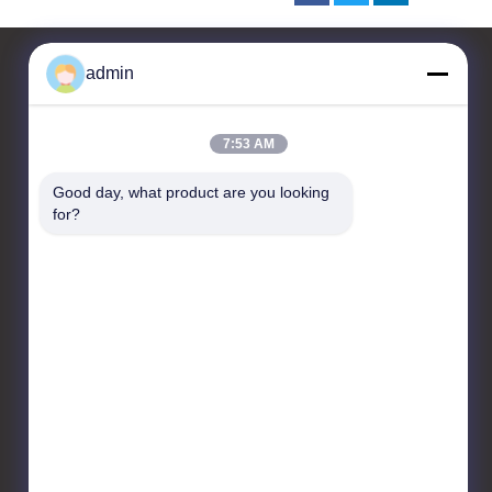
admin
Kontakt
7:53 AM
JIANGSU ESTY BUILDING
Good day, what product are you looking 
MATERIALS CO.,LTD
for?
C-Etage 4, FuE-Zentrum 3,
Nr. 18, Changwu Middle Road,
Bezirk Wujin, Stadt
Changzhou, 213161, Jiangsu,
China
86-0519-00000000
test@test.com