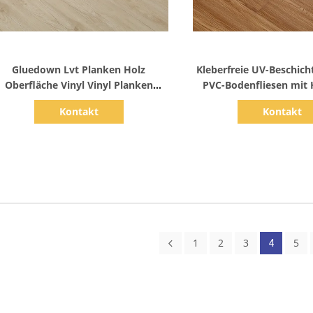
Zeige Details
Zeige Detail
Gluedown Lvt Planken Holz
Kleberfreie UV-Beschich
Oberfläche Vinyl Vinyl Planken
PVC-Bodenfliesen mit 
bedecken 6 x 36 Zoll
Kontakt
Kontakt
1
2
3
5
4