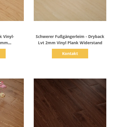
s
Zeige Details
 Vinyl-
Schwerer Fußgängerleim - Dryback
5 mm
Lvt 2mm Vinyl Plank Widerstand
eine lange
Kontakt
r