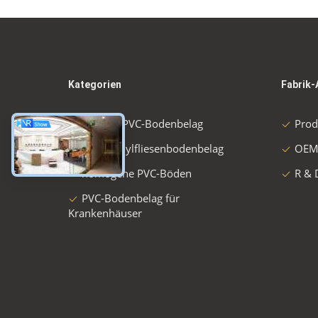
Kategorien
Fabrik-
Flexible PVC-Bodenbelag
Prod
Luxusvinylfliesenbodenbelag
OEM
homogene PVC-Böden
R & 
PVC-Bodenbelag für
Krankenhäuser