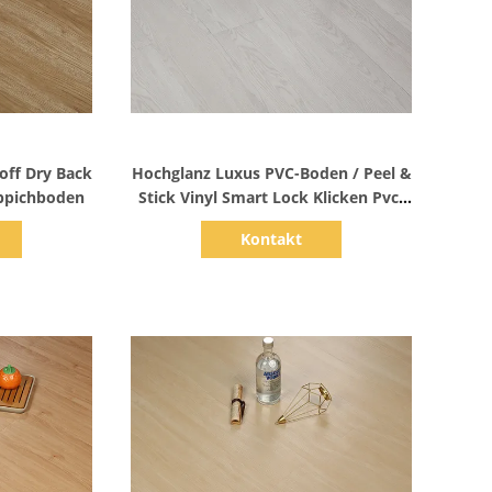
s
Zeige Details
off Dry Back
Hochglanz Luxus PVC-Boden / Peel &
ppichboden
Stick Vinyl Smart Lock Klicken Pvc-
Boden
Kontakt