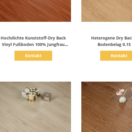
Zeige Details
Zeige Detail
Hochdichte Kunststoff-Dry Back
Heterogene Dry Back
Vinyl Fußboden 100% Jungfrau
Bodenbelag 0,1
Material
Verschleißschicht für 
Kontakt
Kontakt
Lebensdaue