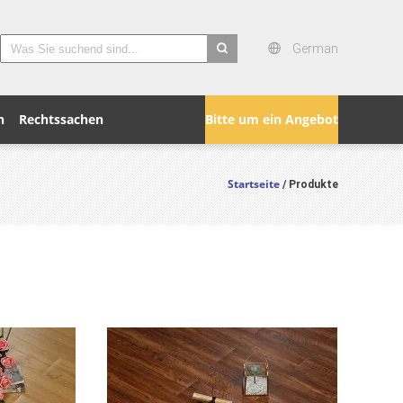
German
search
n
Rechtssachen
Bitte um ein Angebot
Startseite
/ Produkte