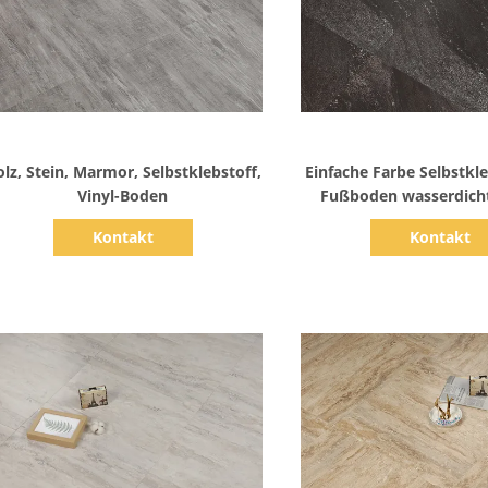
Zeige Details
Zeige Detail
lz, Stein, Marmor, Selbstklebstoff,
Einfache Farbe Selbstkle
Vinyl-Boden
Fußboden wasserdicht
Luxus Vinyl Pla
Kontakt
Kontakt