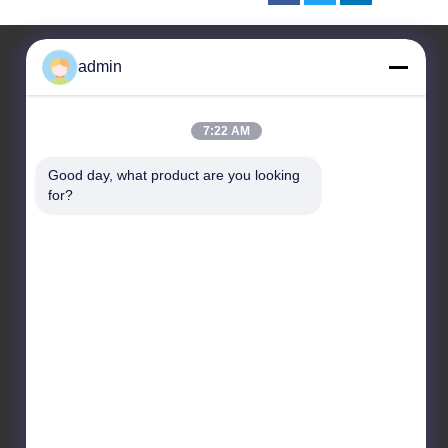
admin
Kontakt
7:22 AM
JIANGSU ESTY BUILDING
Good day, what product are you looking 
MATERIALS CO.,LTD
for?
C-Etage 4, FuE-Zentrum 3,
Nr. 18, Changwu Middle Road,
Bezirk Wujin, Stadt
Changzhou, 213161, Jiangsu,
China
86-0519-00000000
test@test.com