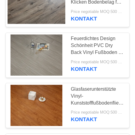
Klicken Bodenbelag für
26
die Wohnkultur
Price negotiable MOQ:500 Quadratmeter
SPC-
KONTAKT
Vinylbodenbelag
Feuerdichtes Design
Schönheit PVC Dry
Back Vinyl Fußboden für
Wohnkultur
Price negotiable MOQ:500 Quadratmeter
KONTAKT
15
Vinyl-WPC-
Glasfaserunterstützte
Bodenbelag
Vinyl-
Kunststofffußbodenfliesen
Tiefgeprägte PVC-Holz
Price negotiable MOQ:500 Quadratmeter
KONTAKT