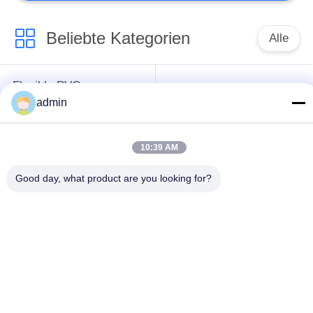
Beliebte Kategorien
Alle
Flexible PVC-
Luxusvinylfliesenbodenbela
Bodenbelag
admin
homogene PVC-
PVC-Bodenbelag für
10:39 AM
Böden
Krankenhäuser
Good day, what product are you looking for?
Anti-statische PVC-
Anti-statische PVC-
Böden
Blätter
Dry Back-Vinyl-
selbstklebender
Bodenbelag
Vinylbodenbelag