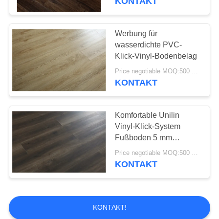
KONTAKT
Werbung für
wasserdichte PVC-
Klick-Vinyl-Bodenbelag
Price negotiable MOQ:500 Quadratmeter
KONTAKT
Komfortable Unilin
Vinyl-Klick-System
Fußboden 5 mm
Umweltfreundlich
Price negotiable MOQ:500 Quadratmeter
KONTAKT
KONTAKT!