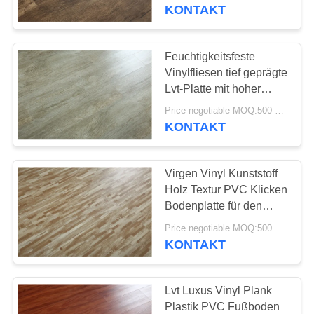
WERKSBESICHTIGUNG
mm 6,0 mm Dicke
KONTAKT
QUALITÄTSKONTROLLE
Feuchtigkeitsfeste
25
Vinylfliesen tief geprägte
homogene PVC-
KONTAKT
Lvt-Platte mit hoher
Verschleißfestigkeit
MIT
Böden
Price negotiable MOQ:500 Quadratmeter
KONTAKT
UNS
Virgen Vinyl Kunststoff
NEUIGKEITEN
Holz Textur PVC Klicken
Bodenplatte für den
20
Innenbereich
RECHTSSACHEN
Price negotiable MOQ:500 Quadratmeter
PVC-Bodenbelag
KONTAKT
für Krankenhäuser
BITTE UM
EIN
Lvt Luxus Vinyl Plank
Plastik PVC Fußboden