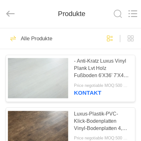
BUILDING
MATERIALS
CO.,LTD.
Produkte
All
Rights
Reserved.
Developed
by
ZU
14
ECER
Alle Produkte
HAUSE
Flexible PVC-
Bodenbelag
- Anti-Kratz Luxus Vinyl
PRODUKTE
Plank Lvt Holz
Fußboden 6'X36' 7'X48'
VR-
18'X18'
Price negotiable MOQ:500 Quadratmeter
SHOW
KONTAKT
18
ÜBER
Luxus-Plastik-PVC-
Luxusvinylfliesenboden
Klick-Bodenplatten
UNS
Vinyl-Bodenplatten 4,0
mm 4,2 mm 4,5 mm 5,0
Price negotiable MOQ:500 Quadratmeter