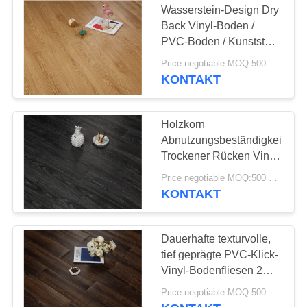
Wasserstein-Design Dry
Back Vinyl-Boden /
PVC-Boden / Kunststoff-
Boden
Price negotiable MOQ:500 Quadratmeter
KONTAKT
Holzkorn
Abnutzungsbeständigkeit
Trockener Rücken Vinyl
Fußboden Luxus Vinyl
Price negotiable MOQ:500 Quadratmeter
Planken
KONTAKT
Dauerhafte texturvolle,
tief geprägte PVC-Klick-
Vinyl-Bodenfliesen 2
mm Dicke
Price negotiable MOQ:500 Quadratmeter