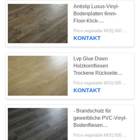
Antislip Luxus-Vinyl-
Bodenplatten 6mm-
49
Floor-Klick-
Dry Back-Vinyl-
Zwischenteile
Price negotiable MOQ:500 Quadratmeter
KONTAKT
Bodenbelag
Lvp Glue Down
Holzkornfliesen
Trockene Rückseite
Vinyl Fußboden
51
Price negotiable MOQ:500 Quadratmeter
Planken Abdeckung
KONTAKT
selbstklebender
Vinylbodenbelag
- Brandschutz für
gewerbliche PVC-Vinyl-
Bodenfliesen
Luxusmarmorholz
Price negotiable MOQ:500 Quadratmeter