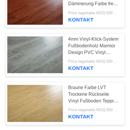
ANGEBOT
Dämmerung Farbe frei
von Formaldehyd
Price negotiable MOQ:500 Quadratmeter
SITEMAP
KONTAKT
23
Anti-statische PVC-
DATENSCHUTZRICHTLINIE
4mm Vinyl-Klick-System
Böden
Fußbodenholz Marmor
Design PVC Vinyl
Fußboden
Price negotiable MOQ:500 Quadratmeter
KONTAKT
15
Braune Farbe LVT
Anti-statische PVC-
Trockene Rückseite
Vinyl Fußboden Teppich
Blätter
Fliesen Hochverschleiß
Price negotiable MOQ:500 Quadratmeter
Schicht PVC
KONTAKT