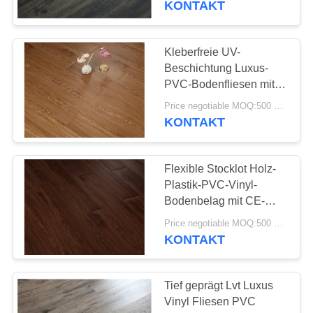
KONTAKT
37
Vinyl-Click-System-
Kleberfreie UV-
Beschichtung Luxus-
Bodenbelag
PVC-Bodenfliesen mit
Holztextur
Price negotiable MOQ:500 Quadratmeter
KONTAKT
Flexible Stocklot Holz-
15
Plastik-PVC-Vinyl-
loser gelegter
Bodenbelag mit CE-
Zertifizierung
Vinylbodenbelag
Price negotiable MOQ:500 Quadratmeter
KONTAKT
Tief geprägt Lvt Luxus
Vinyl Fliesen PVC