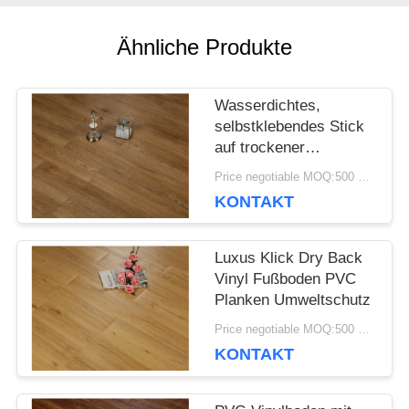
RECHTSSACHEN
Ähnliche Produkte
BITTE UM
Wasserdichtes,
selbstklebendes Stick
EIN
auf trockener
Rückseite
Price negotiable MOQ:500 Quadratmeter
ANGEBOT
KONTAKT
SITEMAP
Luxus Klick Dry Back
Vinyl Fußboden PVC
Planken Umweltschutz
DATENSCHUTZRICHTLINIE
Price negotiable MOQ:500 Quadratmeter
KONTAKT