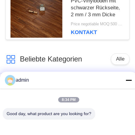
PVC-Vinylboden mit
schwarzer Rückseite,
2 mm / 3 mm Dicke
Price negotiable MOQ:500 Quadratmeter
KONTAKT
Beliebte Kategorien
Alle
admin
Flexible PVC-
Luxusvinylfliesenbodenbela
Bodenbelag
8:34 PM
homogene PVC-
PVC-Bodenbelag für
Good day, what product are you looking for?
Böden
Krankenhäuser
Anti-statische PVC-
Anti-statische PVC-