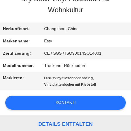
UNS
Wohnkultur
WERKSBESICHTIGUNG
Herkunftsort:
Changzhou, China
Markenname:
Esty
QUALITÄTSKONTROLLE
Zertifizierung:
CE / SGS / ISO9001/ISO14001
Modellnummer:
Trockener Rückboden
KONTAKT
Markieren:
,
Luxusvinylfliesenbodenbelag
MIT
Vinylplattenboden mit Klebstoff
UNS
KONTAKT!
NEUIGKEITEN
DETAILS ENTFALTEN