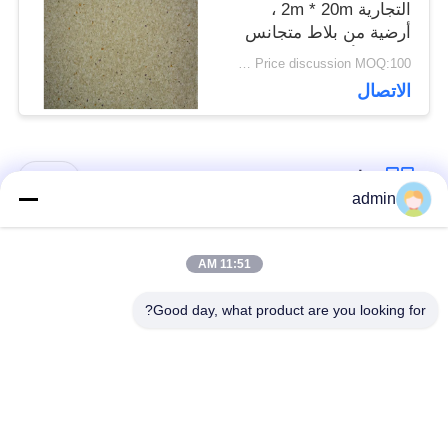
التجارية 2m * 20m ،
أرضية من بلاط متجانس
متعدد الألوان
Price discussion MOQ:100 مترا مربعا
الاتصال
فئات شعبية
جميع
admin
الأرضيات المرنة من
11:51 AM
أرضيات الفينيل الفاخرة
البلاستيك
Good day, what product are you looking for?
أرضيات متجانسة من
أرضيات من البروتوكول
PVC
في المستشفى
أرضيات PVC مضادة
ورق PVC مضاد
للستاتيكية
للستاتيكية