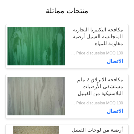
منتجات مماثلة
القضايا
مكافحة البكتيريا التجارية
اطلب
المتجانسة الفينيل أرضية
مقاومة للمياه
اقتباس
Price discussion MOQ:100 مترا مربعا
الاتصال
خريطة
مكافحة الانزلاق 2 ملم
الموقع
مستشفى الأرضيات
البلاستيكية من الفينيل
المتجانس من الدرجة
سياسة
Price discussion MOQ:100 مترا مربعا
التجارية
الاتصال
الخصوصية
أرضية من لوحات الفينيل