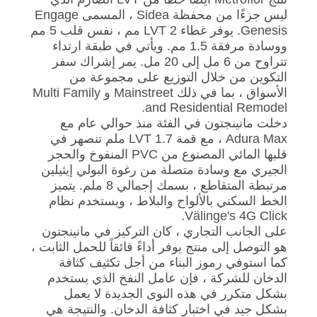
ليس جزءًا من محفظة Sidea ، المسمى Engage
Genesis. يوفر غطاء LVT 2 مم ، نفس قلب 5 مم
ووسادة مرفقة 1.5 مم. ويأتي في طبقة ارتداء
تتراوح من 6 مل إلى 20 مل. يمر إشراك سفر
التكوين من خلال التوزيع على مجموعة من
الأسواق ، بما في ذلك Mainstreet و Multi Family
and Residential Remodel.
دخلت مانينجتون في الفئة منذ حوالي عام مع
Adura Max ، مع قمة LVT 1.7 ملم تنصهر في
قلبها المائي المصنوع من PVC المنفوخ والحجر
الجيري مع وسادة متصلة من رغوة البولي إيثيلين
مرتبطة المتقاطع ، بسمك إجمالي 8 ملم. يتميز
الخط السكني بالألواح والبلاط ، ويستخدم نظام
Välinge's 4G Click.
على الجانب التجاري ، كان التركيز في مانينجتون
هو التوصل إلى منتج يوفر أداءً فائقاً للحمل الثابت ،
كما استوفي رموز البناء من أجل تكثيف كثافة
الدخان للشركة ، فإن عامل النفخ الذي يستخدم
بشكل متكرر في هذه النوى الجديدة لا يعمل
بشكل جيد في اختبار كثافة الدخان. والنتيجة هي