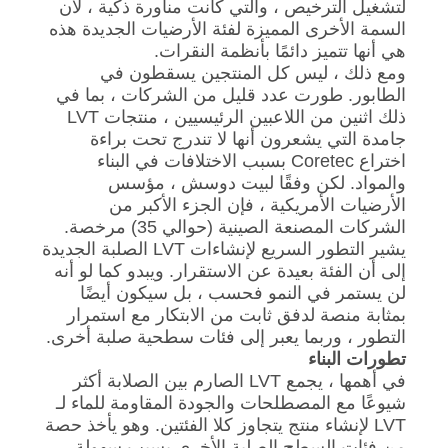
لتشغيل الترخيص ، والتي كانت مناورة ذكية ، لأن
السمة الأخرى المميزة لفئة الأرضيات الجديدة هذه
هي أنها تتميز دائمًا بأنظمة النقرات.
ومع ذلك ، ليس كل المنتجين يسقطون في
الطابور. طورت عدد قليل من الشركات ، بما في
ذلك اثنين من اللاعبين الرئيسيين ، منتجات LVT
جامدة التي يشعرون أنها لا تندرج تحت براءة
اختراع Coretec بسبب الاختلافات في البناء
والمواد. لكن وفقًا لبيت دوسش ، مؤسس
الأرضيات الأمريكية ، فإن الجزء الأكبر من
الشركات المصنعة الصينية (حوالي 35) مرخصة.
يشير التطور السريع لإنشاءات LVT الصلبة الجديدة
إلى أن الفئة بعيدة عن الاستقرار. ويبدو كما لو أنه
لن يستمر في النمو فحسب ، بل سيكون أيضًا
بمثابة منصة لدفق ثابت من الابتكار مع استمرار
التطور ، وربما يعبر إلى فئات سطحية صلبة أخرى.
تطورات البناء
في أهمها ، يجمع LVT الصارم بين الصلابة أكثر
شيوعًا مع المصطلحات والجودة المقاومة للماء لـ
LVT لإنشاء منتج يتجاوز كلا الفئتين. وهو يأخذ حصة
من فئات السطح الصلبة الأخرى بسبب سهولة