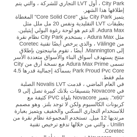
City Park ، أول LVT التجاري للشركة ، والتي يتم
إطلاقها هذا الشهر.
يتميز City Park ببثق "Core Solid Core" المغطاة
بطبقات LVT التقليدية ونفس 20 مل ملل مثل
Adura Max. الدعم هو لوحة رغوة البولي إيثيلين.
مثل Adura Max ، يستخدم City Park نظام نقرة
من Välinge ، والذي يرخص أيضًا تقنية Coretec
إلى Mannington. أيضًا ، تقوم مانينجتون بإطلاق
منتج يستهدف أسواق البناء والأسواق متعددة الأسر
تسمى Adura Max Prime مع نسخة أرق من City
Park Proud Pvc Core بسماكة إجمالية قدرها 4.5
ملم فقط.
في العام الماضي ، قدمت Novalis LVT الصلبة
في Novacore بتنسيقات بلانك كبيرة تصل إلى 9
"x60". يتميز Novacore بلواة PVC كثيفة مع
كربونات الكالسيوم ولكن لا توجد بلنز. وهو مصمم
للاستخدام التجاري السكني والخفيف ويتميز بعبارة
مرتديها 12 ميل. تستخدم المجموعة نظام نقرة من
Unilin ، والتي من خلالها تدفع ترخيص تقنية
Coretec.