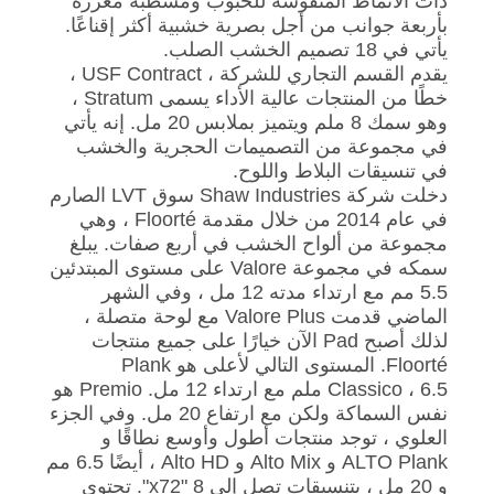
ذات الأنماط المنقوشة للحبوب ومشطبة معززة
بأربعة جوانب من أجل بصرية خشبية أكثر إقناعًا.
يأتي في 18 تصميم الخشب الصلب.
يقدم القسم التجاري للشركة ، USF Contract ،
خطًا من المنتجات عالية الأداء يسمى Stratum ،
وهو سمك 8 ملم ويتميز بملابس 20 مل. إنه يأتي
في مجموعة من التصميمات الحجرية والخشب
في تنسيقات البلاط واللوح.
دخلت شركة Shaw Industries سوق LVT الصارم
في عام 2014 من خلال مقدمة Floorté ، وهي
مجموعة من ألواح الخشب في أربع صفات. يبلغ
سمكه في مجموعة Valore على مستوى المبتدئين
5.5 مم مع ارتداء مدته 12 مل ، وفي الشهر
الماضي قدمت Valore Plus مع لوحة متصلة ،
لذلك أصبح Pad الآن خيارًا على جميع منتجات
Floorté. المستوى التالي لأعلى هو Plank
Classico ، 6.5 ملم مع ارتداء 12 مل. Premio هو
نفس السماكة ولكن مع ارتفاع 20 مل. وفي الجزء
العلوي ، توجد منتجات أطول وأوسع نطاقًا و
ALTO Plank و Alto Mix و Alto HD ، أيضًا 6.5 مم
و 20 مل ، بتنسيقات تصل إلى 8 "x72". تحتوي