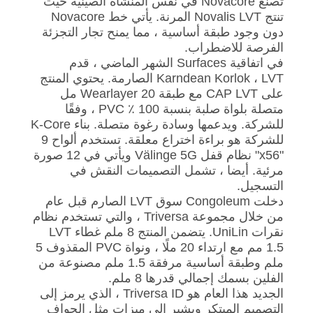
تصنع Novacore في نفس المنشأة الصينية حيث
تنتج Novalis LVT المرنة. يأتي خط Novacore
دون وجود طبقة أساسية ، مما يمنح تجار التجزئة
الفرصة للاضطراب.
في اتفاقية Surfaces الشهر الماضي ، قدم
Karndean Korlok ، LVT الصارمة. يحتوي المنتج
على CAP LVT مع طبقة Wearlayer 20 مل
متصلة بلواة صلبة بنسبة 100 ٪ PVC ، وفقًا
للشركة. ويدعمها وسادة رغوة متصلة. بناء K-Core
للشركة هو براءة اختراع معلقة. تستخدم ألواح 9
"x56" نظام قفل Välinge 5G ويأتي في 12 صورة
مرئية. أيضا ، تشمل التصميمات النقش في
التسجيل.
دخلت Congoleum سوق LVT الصارم قبل عام
من خلال مجموعة Triversa ، والتي تستخدم نظام
نقرات UniLin. يتضمن المنتج 8 ملم غطاء LVT
1.5 مم مع ارتداء 20 ملًا ، ونواة PVC المقذوف 5
ملم وطبقة أساسية مرفقة 1.5 ملم مصنوعة من
الفلين بسمك إجمالي قدرها 8 ملم.
الجديد هذا العام هو Triversa ID ، الذي يرمز إلى
التصميم المبتكر ويشير إلى ميزات مثل الحواف