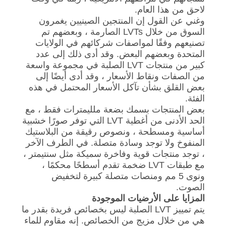
لاحق من هذا العام.
وغني عن القول إن المنتجين الصينيين يغمرون
السوق من خلال LVTs الصارمة ، وبعضهم تم
تصنيعهم وفقًا لمواصفات شركائهم في الولايات
المتحدة وبعضهم البعض. وقد أدى ذلك إلى عدد
كبير من منتجات LVT الصلبة في مجموعة واسعة
من الصفات ونقاط الأسعار ، وقد أدى أيضًا إلى
بعض القلق بشأن تآكل الأسعار المحتمل في هذه
الفئة.
بعض المنتجات بسمك بضعة ملليمترات فقط ، مع
الحد الأدنى من أغطية LVT التي توفر صورًا خشبية
أساسية ومسطحة ، ونصوص رقيقة من البلاستيك
المنفوخ ولا توجد وسادة متصلة. في الطرف الآخر
، توجد منتجات قوية وفاخرة سميكة مثل سنتيمتر ،
مع طبقات LVT ضخمة تقدم أسطحًا محكمًا ،
ونوى 5 مم ومنصات متصلة كبيرة لتخفيض
الصوت.
المزايا على الأرضيات الموجودة
يتم تمييز LVT الصلبة ليس بخصائص فريدة بقدر ما
هي من خلال مزيج من الخصائص. إنه مقاوم للماء