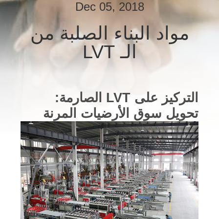
المصنع
Dec 05, 2018
مواد البناء الصلبة من
مراقبة
الـ LVT
الجودة
اتصل
التركيز على LVT الصارمة:
بنا
تحويل سوق الأرضيات المرنة
أخبار
القضايا
اطلب
اقتباس