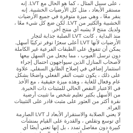
، على سبيل المثال ، كما هو الحال مع LVT. إنه
مستقر الأبعاد ، مثل كل الأرضيات الخشبية. إنه
ينقر معًا ، وهي ميزة متوفرة في جميع الأرضيات
الخشبية والكثير من LVT. لكن ضع كل شيء معًا ،
ولديك منتج لا يشبه أي منتج آخر.
منذ البداية ، كانت LVT الصلبة جذابة لتجار
الأرضيات لأنها LVT أعلى سعرًا توفر تركيبًا أسهل.
يمكن أن تتفوق على الطبقات الفرعية غير الكاملة
دون ترسل العيوب ، مما يجعل من السهل بيعها
لأصحاب المنازل الذين سيواجهون احتمال إجراء
استثمار إضافي في إصلاح الطابق السفلي. علاوة
على ذلك ، يكون تثبيت النقر الفعلي واضحًا بشكل
عام وفعال للغاية ، وهذه ميزة حقيقية ، مع الأخذ
في الاعتبار النقص الحالي للمثبتات ذات الخبرة.
من الأسهل بكثير تعليم شخص ما تثبيت أرضية
نقرة أكثر من العثور على مثبت قادر على التثبيتات
الغراء.
لا يعني الصلابة والاستقرار الأبعاد لـ LVT الصارمة
أي توسع وتقلص ، والقدرة على القيام بمنشآت
كبيرة دون مفاصل تمدد ، بل إنها تعني أيضًا أي