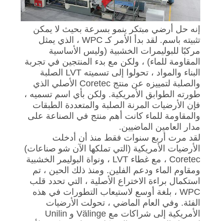
خريطة
إنه حل أرضي مبتكر ينمو بسرعة بحيث لا يمكن
الموقع
تثبيته باسم. لقد بدأ الأمر كـ WPC ، الذي يمثل
مركبًا للبوليمرات الخشبية (وليس الأساسية
المقاومة للماء) ، ولكن مع بدء المنتجين في تجربة
سياسة
البناء والمواد ، تحولوا إلى تسميته LVT الصلبة
والصلبة لتمييزه عن منتج Coretec الأصلي الذي
الخصوصية
طورته الطوابق الأمريكية. ولكن بأي اسم تسميه ،
فإن الأرضيات المرنة الصلبة والمتعددة الطبقات
والمقاومة للماء كانت أهم منتج في الصناعة على
مدار العامين الماضيين.
لقد مرت أربع سنوات فقط منذ أن أدخلت
الأرضيات الأمريكية (التي تملكها الآن شو صناعات)
Coretec ، مع غطاء LVT ، ونواة البوليمر الخشبية
ومقاوم الماء ودعم الفلين. ومنذ ذلك الحين ، تم
استكمال براءة الاختراع الأصلية ، التي تحدد قلب
WPC ، بلغة أوسع لاستيعاب التطورات في هذه
الفئة. وفي العام الماضي ، تحولت الأرضيات
الأمريكية إلى شراكات مع Välinge و Unilin