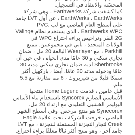
المحسّنة والانتقاد في التسجيل.
كما كشفت شركة EarthWerks ، وهي شركة
EarthWerks ، EarthWerks ، عن أول LVT جامد
على أسطح العام الماضي مع لب PVC.
Earthwerks WPC ، الذي يستخدم نظام Välinge
2G النقر وتراخيص براءة اختراع WPC في
الولايات المتحدة ، يأتي في مجموعتين. تتمتع
Parkhill ، مع Wearlayer البالغة 20 مل ، ضمان
تجاري سكني و 30 عامًا مدى الحياة ، في حين أن
Sherbrooke لديه ضمان تجاري سكني مدته 30
عامًا ودخوله مدته 20 عامًا. أيضا ، باركهيل أكثر
سمكا قليلا من شيربروك ، 6 مم مقارنة مع 5.5
ملم.
قبل عامين ، قدمت Home Legend منتجها
الأساسي الصارم Syncorex باستخدام بناء الأساس
البوليمر الخشبي التقليدي مع ارتداء 20 مل.
Synecorex هو منتج مرخص. وفي أسطح الشهر
الماضي ، خرجت الشركة ، تحت علامة Eagle
Creek لتجار التجزئة المستقلة للتجزئة ، مع LVT
جامد آخر ، وهو منتج أكثر ثباتًا معلقًا براءة اختراع.