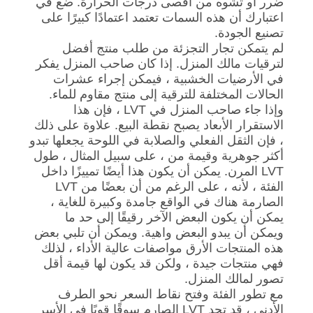
ضرر أو تشوه من أقصى درجات الحرارة. ضع في
اعتبارك أن هذه السمات تعتمد اعتمادًا كبيرًا على
تصنيع الجودة.
لم يتمكن تجار التجزئة من طلب منتج أفضل
لترقيات مالك المنزل. إذا كان صاحب المنزل يفكر
في الأرضيات الخشبية ، فيمكن إجراء عشرات
الحالات المختلفة للترقية إلى منتج مقاوم للماء.
وإذا جاء صاحب المنزل في LVT ، فإن هذا
الاستقرار الأبعاد يصبح نقطة البيع. علاوة على ذلك
، فإن الثقل الفعلي والصلابة في اللوحة يجعلها تبدو
أكثر جوهرية وقيمة من ، على سبيل المثال ، طول
LVT المرن. يمكن أن يكون هذا أيضًا تمييزًا داخل
الفئة ، لأنه ، على الرغم من أن بعضًا من LVT
الصارمة هناك في الواقع جامدة وكبيرة للغاية ،
يمكن أن يكون البعض الآخر رقيقًا إلى حد ما
ويمكن أن يبدو البعض واهية. ويمكن أن تلبي بعض
هذه المنتجات الأرق مواصفات عالية الأداء ، لذلك
فهي منتجات جيدة ، ولكن قد يكون لها قيمة أقل
تصور لمالك المنزل.
مع تطور الفئة وفتح نقاط السعر نحو الطرف
الأدنى ، قد تجد LVT الصارم سوقًا قويًا في الأسر