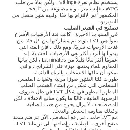
يستخدم نظام نقرة Välinge ، ولكن بدلاً من قلب
WPC ، فإنه يتميز بلواة مصنوعة من "الحجر
المكسور" تم الالتزام بها معًا. ولديه ظهر متصل من
النيوبرين.
تصفيح في الشعر الصليب
في السنوات الأخيرة ، كانت فئة الأرضيات الأسرع
نمواً هي LVT ، وقد تم مشاركتها من كل فئة من
فئات الأرضيات تقريبًا. ومع ذلك ، فإن الفئة التي
يبدو أنها أثرت أكثر هي الأرضيات الخشبية. إنه
عمومًا أكثر ثباتًا قليلاً من Laminates ، لكن بنائها
المقاوم للماء يمنحها ميزة على الشرائح ، والتي
يمكن أن تتلفها الانسكاب والمياه الدائمة.
طورت كلتا الفئتين صورًا مرئية وتقنيات الملمس
السطحي التي تمكن من إنشاء الخشب الصلب
المظهر المظهر في شكل LVT في ظل ظروف
الرطوبة العالية ، غالبًا ما يكون صانع الاختلاف. لكن
المصطلحات لا يزال يخرج من حيث الصلابة
وكذلك مقاومة الخدش والدنت.
مع LVT جامد ، تم رفع المخاطر. الآن تم ضم سمة
صفح أخرى ، الصلابة ، وإضافتها إلى ترسانة LVT.
سيعني هذا تحولًا إضافيًا في المشاركة من