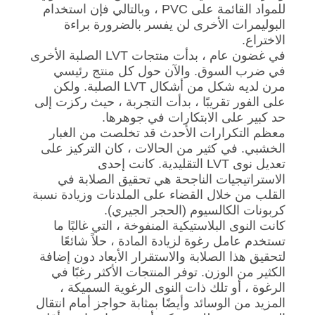
للمواد القائمة على PVC ، وبالتالي فإن استخدام
البوليمرات الأخرى لن يفسر بالضرورة براءة
الاختراع.
في غضون عام ، بدأت منتجات LVT الصلبة الأخرى
في ضرب السوق. والآن حول كل منتج رئيسي
مرن لديه شكل من أشكال LVT الصلبة. ولكن
على الفور تقريبًا ، بدأت التجربة ، حيث ركزت إلى
حد كبير على الابتكارات في جوهرها.
معظم التكرارات الأحدث قد تخلصت من الغبار
الخشبي. في كثير من الحالات ، كان التركيز على
تعديل نوى LVT التقليدية. كانت إحدى
الاستراتيجيات الناجحة هي تحقيق الصلابة في
القلب من خلال القضاء على الملدنات وزيادة نسبة
كربونات الكالسيوم (الحجر الجيري).
كانت النوى البلاستيكية المنفوخة ، التي غالبًا ما
تستخدم عامل رغوة لزيادة المادة ، حلاً شائعًا
لتحقيق هذا الصلابة والاستقرار الأبعاد دون إضافة
الكثير من الوزن. توفر المنتجات الأكثر رغبًا في
الرغوة ، أو تلك ذات النوى الرغوية السميكة ،
المزيد من الوسائد وأيضًا بمثابة حواجز أمام انتقال