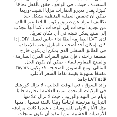
المتعددة ، حيث ، في الواقع ، حقق بالفعل نجاحًا
كبيرًا. يقدر مديرو العقارات مزايا التثبيت-وربما
يمكن أن تخفض العملية المنظمة بشكل جيد
تكاليف المواد عن طريق ركوب البلاط غير التالف
من تجديد الوحدات إلى الوحدات ، كما أنها تنجذب
إلى منتج يمكن تثبيته في أي مكان تقريبًا.
لدى LVT الصارمة أيضًا نداء خاص لعميل DIY. إذا
كان بإمكان أحد أصحاب المنازل تجنب الإعدادية
في الطابق السفلي الذي يمكن أن يكون خارج
منطقة راحته ، فإن منتج النقرات المرن الصارمة ،
والمنتج المقاوم للماء ، يمكن أن يكون الحل
المثالي. ومع التسويق الصحيح ، قد يكون Diyers
مقتنعًا بسهولة بقيمة نقاط السعر الأعلى.
قادة LVT جامد
رائد السوق ، في الوقت الحالي ، لا يزال كوريتيك
في الولايات المتحدة. تتمتع العلامة التجارية حاليًا
بأيام من النبيذ والورود ، حيث لا تزال علامتها
التجارية مرتبطة ارتباطًا وثيقًا بالفئة نفسها ، مثلها
مثل الأيام الأولى للفيروسات ، عندما كانت مرادفة
للأرضيات الخشبية. من المفيد أن تكون منتجات