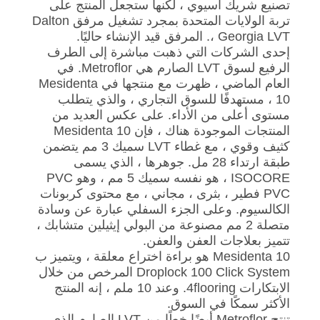
تصنيع شريك آسيوي ، لكنها ستجعل المنتج على
تربة الولايات المتحدة بمجرد تشغيل مرفق Dalton
، Georgia LVT. المرفق قيد الإنشاء حاليًا.
إحدى الشركات التي ذهبت مباشرة إلى الطرف
الرفيع لسوق LVT الصارم هي Metroflor. في
العام الماضي ، ظهرت مع منتجها في Mesidenta
10 ، مستهدفًا للسوق التجاري ، والذي يتطلب
مستوى أعلى من الأداء. على عكس العديد من
المنتجات الموجودة هناك ، فإن Mesidenta 10
كثيف وقوي ، مع غطاء LVT سميك 3 مم يتضمن
طبقة ارتداء 28 مل. جوهرها ، الذي يسمى
ISOCORE ، هو نفسه سميك 5 مم ، وهو PVC
PVC فطير ، بثرى ، مجاني ، مع محتوى كربونات
الكالسيوم. وعلى الجزء السفلي عبارة عن وسادة
متصلة 2 مم مصنوعة من البولي إيثيلين متشابك ،
تتميز بعلاجات العفن والعفن.
Mesidenta 10 هو براءة اختراع معلقة ، ويتميز ب
Droplock 100 Click System المرخص من خلال
الابتكارات 4flooring. وعند 10 ملم ، إنه المنتج
الأكثر سمكًا في السوق.
تنتج Metroflor أيضًا خطًا من LVT الصارم الذي