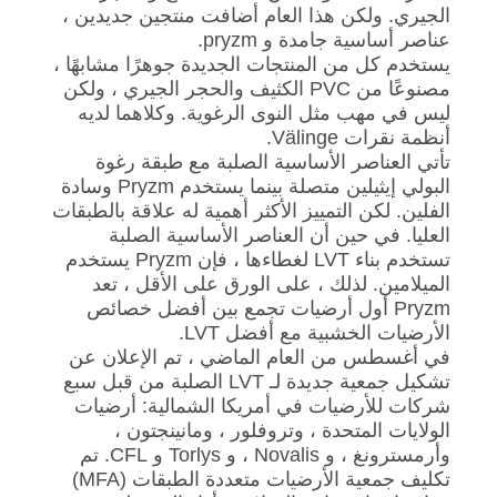
الجيري. ولكن هذا العام أضافت منتجين جديدين ،
عناصر أساسية جامدة و pryzm.
يستخدم كل من المنتجات الجديدة جوهرًا مشابهًا ،
مصنوعًا من PVC الكثيف والحجر الجيري ، ولكن
ليس في مهب مثل النوى الرغوية. وكلاهما لديه
أنظمة نقرات Välinge.
تأتي العناصر الأساسية الصلبة مع طبقة رغوة
البولي إيثيلين متصلة بينما يستخدم Pryzm وسادة
الفلين. لكن التمييز الأكثر أهمية له علاقة بالطبقات
العليا. في حين أن العناصر الأساسية الصلبة
تستخدم بناء LVT لغطاءها ، فإن Pryzm يستخدم
الميلامين. لذلك ، على الورق على الأقل ، تعد
Pryzm أول أرضيات تجمع بين أفضل خصائص
الأرضيات الخشبية مع أفضل LVT.
في أغسطس من العام الماضي ، تم الإعلان عن
تشكيل جمعية جديدة لـ LVT الصلبة من قبل سبع
شركات للأرضيات في أمريكا الشمالية: أرضيات
الولايات المتحدة ، وتروفلور ، ومانينجتون ،
وأرمسترونغ ، و Novalis ، و Torlys و CFL. تم
تكليف جمعية الأرضيات متعددة الطبقات (MFA)