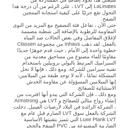
LaLinates إلى LVT ، على الرغم من أن درجة هذا
التحول تقع جزئيًا على كيفية استجابة المنتجين
الصفح.
حتى الآن ، تفاعل فئة التصفيح مع المزيد من النوى
المقاومة للرطوبة بالإضافة إلى شطبة مصممة
لإغلاق المفاصل وفي بعض الحالات صد المياه
بالفعل. لقد ذهب Inhaus من مجموعة Classen
خطوة واحدة إلى الأمام ، حيث قدم جوهرًا جديدًا
مقاومًا للماء مصنوع من مساحيق معدنية من
السيراميك المرتبط بالبولي بروبيلين باستخدام
تقنية سيرامين للشركة. ومع ذلك ، فإنها لا تحل
المشكلة تمامًا ، لأنه لا توجد طبقة من الميلامين-
إنها الميلامين المسؤولة عن مقاومة الخدش
الاستثنائية للصفائح.
ومع ذلك ، فإن الشركة التي يبدو أنها اقتربت من
إنشاء زواج مثالي للصفائح و LVT هي Armstrong
، الشركة الرائدة في البلاد لأرضيات الفينيل. دخلت
الشركة بالفعل سوق LVT الصارم قبل عام مع
Luxe Plank LVT التي تتميز بتقنيتها الأساسية
الصارمة المصنوعة من PVC المنفخ والحجر