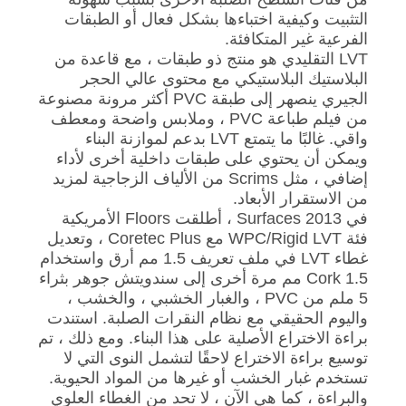
التثبيت وكيفية اختباءها بشكل فعال أو الطبقات
الفرعية غير المتكافئة.
LVT التقليدي هو منتج ذو طبقات ، مع قاعدة من
البلاستيك البلاستيكي مع محتوى عالي الحجر
الجيري ينصهر إلى طبقة PVC أكثر مرونة مصنوعة
من فيلم طباعة PVC ، وملابس واضحة ومعطف
واقي. غالبًا ما يتمتع LVT بدعم لموازنة البناء
ويمكن أن يحتوي على طبقات داخلية أخرى لأداء
إضافي ، مثل Scrims من الألياف الزجاجية لمزيد
من الاستقرار الأبعاد.
في Surfaces 2013 ، أطلقت Floors الأمريكية
فئة WPC/Rigid LVT مع Coretec Plus ، وتعديل
غطاء LVT في ملف تعريف 1.5 مم أرق واستخدام
Cork 1.5 مم مرة أخرى إلى سندويتش جوهر بثراء
5 ملم من PVC ، والغبار الخشبي ، والخشب ،
واليوم الحقيقي مع نظام النقرات الصلبة. استندت
براءة الاختراع الأصلية على هذا البناء. ومع ذلك ، تم
توسيع براءة الاختراع لاحقًا لتشمل النوى التي لا
تستخدم غبار الخشب أو غيرها من المواد الحيوية.
والبراءة ، كما هي الآن ، لا تحد من الغطاء العلوي