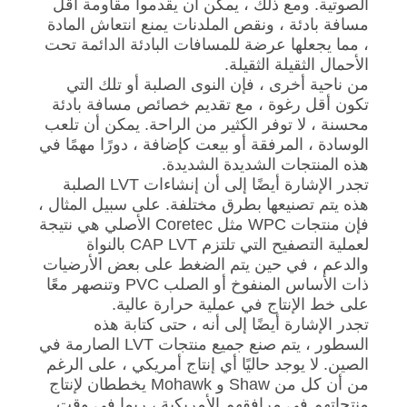
الصوتية. ومع ذلك ، يمكن أن يقدموا مقاومة أقل
مسافة بادئة ، ونقص الملدنات يمنع انتعاش المادة
، مما يجعلها عرضة للمسافات البادئة الدائمة تحت
الأحمال الثقيلة الثقيلة.
من ناحية أخرى ، فإن النوى الصلبة أو تلك التي
تكون أقل رغوة ، مع تقديم خصائص مسافة بادئة
محسنة ، لا توفر الكثير من الراحة. يمكن أن تلعب
الوسادة ، المرفقة أو بيعت كإضافة ، دورًا مهمًا في
هذه المنتجات الشديدة الشديدة.
تجدر الإشارة أيضًا إلى أن إنشاءات LVT الصلبة
هذه يتم تصنيعها بطرق مختلفة. على سبيل المثال ،
فإن منتجات WPC مثل Coretec الأصلي هي نتيجة
لعملية التصفيح التي تلتزم CAP LVT بالنواة
والدعم ، في حين يتم الضغط على بعض الأرضيات
ذات الأساس المنفوخ أو الصلب PVC وتنصهر معًا
على خط الإنتاج في عملية حرارة عالية.
تجدر الإشارة أيضًا إلى أنه ، حتى كتابة هذه
السطور ، يتم صنع جميع منتجات LVT الصارمة في
الصين. لا يوجد حاليًا أي إنتاج أمريكي ، على الرغم
من أن كل من Shaw و Mohawk يخططان لإنتاج
منتجاتهم في مرافقهم الأمريكية ، ربما في وقت