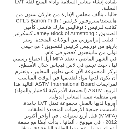
بقيادة إنشاء معايير السلامة وأداء المنتج لفئة LVT
الصلبة.
حاليا ، يتألف مجلس الإدارة من هارلان ستون من
هالستيد/ميتروفلور كرئيس ؛ CFL's Barron Frith
كنائب للرئيس ؛ نوفاليس مارك هانسن كأمين
الصندوق ؛ Jamey Block of Armstrong كسكرتير
؛ فيليب إيراموزبي من الولايات المتحدة. وبيتر
باريتو من تورليس كرئيس للتسويق ؛ مع جيمي
تولي من مانينجتون كعضو في عام.
في الشهر الماضي ، تعقد MFA أول اجتماع رسمي
لها ، حيث تجمع في لاس فيجاس خلال الأسطح.
تركز المجموعة الآن على تطوير المعايير ، وتعتزم
أن يكون لديها مواد لتقديمها في الوقت المناسب
لمراجعات ASTM International Board التالية هذا
الربيع. ASTM (الجمعية الأمريكية للاختبار والمواد)
هي منظمة تنمية المعايير الدولية.
أوروبا لديها بالفعل مجموعة تمثل LVT جامدة.
تأسست جمعية الأرضيات المتعددة الطبقات
(MMFA) قبل أربع سنوات ، في أواخر أكتوبر
2012 ، في ميونيخ ، ألمانيا ، بدأت أيضًا مع سبعة
أعضاء. تشمل عضويتها الحالية البالغة 40 منتجًا