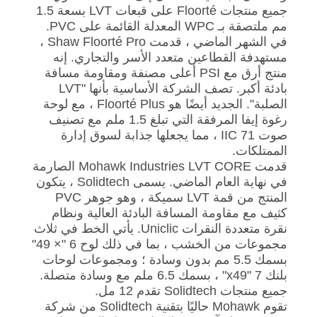
جميع منتجات Floorté على قبعات LVT بسعة 1.5
مم ملتصقة بـ WPC المعدلة القائمة على PVC.
في الشهر الماضي ، قدمت Shaw Floorté Pro ،
مستهدفة القطاعين متعدد الأسر والتجاري. إنه
منتج أرق مع PSI أعلى مصنفة ومقاومة مسافة
بادئة أكبر. تصف الشركة الأساسية بأنها "LVT
الصلبة". الجديد أيضًا هو Floorté Plus ، مع لوحة
رغوة إيفا المرفقة التي تبلغ 1.5 ملم مع تصنيف
صوت 71 IIC ، مما يجعلها جذابة لسوق إدارة
الممتلكات.
قدمت Mohawk Industries LVT CORE الصارمة
في نهاية العام الماضي. يسمى Solidtech ، يتكون
المنتج من قمة LVT سميكة ، وهو جوهر PVC
كثيف مع مقاومة المسافة البادئة العالية ونظام
نقرة متعددة النقرات Uniclic. يأتي الخط في ثلاث
مجموعات من الخشب ، بما في ذلك لوح 6 "× 49"
بسمك 5.5 مم بدون وسادة ؛ ومجموعات لوحات
بلنك 7 "x49" ، بسمك 6.5 ملم مع وسادة متصلة.
جميع منتجات Solidtech تقدم 12 مل.
تقوم Mohawk حاليًا بتقنية Solidtech من شركة