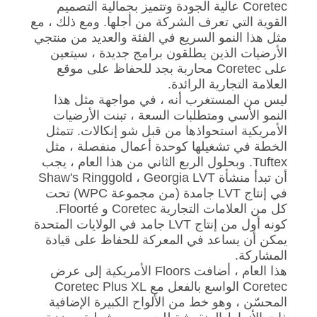
Coretec عالية الجودة وتتميز بجمالية التصميم
القوية التي تعرف الشركة من أجلها. ومع ذلك ، مع
مثل هذا النمو السريع في الفئة والعديد من منتجي
الأرضيات الذين يطلقون برامج جديدة ، سيتعين
على Coretec محاربة بجد للحفاظ على موقع
العلامة التجارية الرائدة.
ليس من المستغرب أنه ، في مواجهة مثل هذا
النمو الأسي ومتطلبات السعة ، تبنت الأرضيات
الأمريكية استحواذها من قبل شو إنكالات. تتمثل
الخطة في تشغيلها كوحدة أعمال منفصلة ، مثل
Tuftex. وبحلول الربع الثاني من هذا العام ، يجب
أن تبدأ منشأة Shaw's Ringgold ، Georgia LVT
في إنتاج LVT جامدة (من مجموعة WPC) تحت
كل من العلامات التجارية Coretec و Floorté.
كونه أول من إنتاج LVT جامد في الولايات المتحدة
يمكن أن يساعد في المعركة للحفاظ على قيادة
المشاركة.
هذا العام ، أضافت Floors الأمريكية إلى عرض
Coretec الواسع بالفعل مع Coretec Plus XL
المحسّن ، وهو خط من الألواح الكبيرة الإضافية