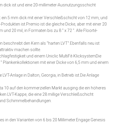
m dick ist und eine 20-millimeter-Ausnutzungsschicht
rkt ein.5 mm dick mit einer Verschleißschicht von 12 mm, und
odukten ist.Premio ist die gleiche Dicke, aber mit einer 20
nd 20 mil, in Formaten bis zu 8 ′′ x 72 ′′. Alle Floorté-
beschreibt den Kern als "harten LVT".Ebenfalls neu ist
traktiv machen sollte.
hlagfestigkeit und einem Uniclic MultiFit-KlicksystemDie
 49 ′′ Plankenkollektionen mit einer Dicke von 6,5 mm und einem
LVT-Anlage in Dalton, Georgia, in Betrieb ist.Die Anlage
ecta 10 auf den kommerziellen Markt ausging.die ein höheres
en LVT-Kappe, die eine 28 millige Verschleißschicht
l- und Schimmelbehandlungen.
t es in den Varianten von 6 bis 20 Millimeter.Engage Genesis