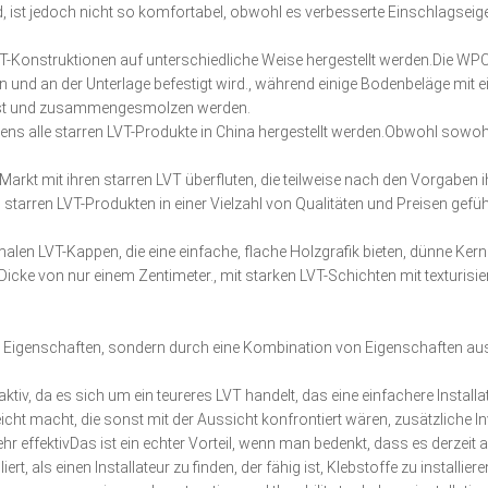
, ist jedoch nicht so komfortabel, obwohl es verbesserte Einschlagseige
VT-Konstruktionen auf unterschiedliche Weise hergestellt werden.Die WP
 und an der Unterlage befestigt wird., während einige Bodenbeläge mi
esst und zusammengesmolzen werden.
ns alle starren LVT-Produkte in China hergestellt werden.Obwohl sowoh
 Markt mit ihren starren LVT überfluten, die teilweise nach den Vorgaben
on starren LVT-Produkten in einer Vielzahl von Qualitäten und Preisen gef
inimalen LVT-Kappen, die eine einfache, flache Holzgrafik bieten, dünne
Dicke von nur einem Zentimeter., mit starken LVT-Schichten mit texturi
ige Eigenschaften, sondern durch eine Kombination von Eigenschaften au
tiv, da es sich um ein teureres LVT handelt, das eine einfachere Instal
eicht macht, die sonst mit der Aussicht konfrontiert wären, zusätzliche I
ehr effektivDas ist ein echter Vorteil, wenn man bedenkt, dass es derzeit a
 als einen Installateur zu finden, der fähig ist, Klebstoffe zu installieren