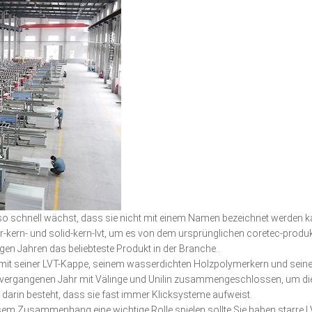
so schnell wächst, dass sie nicht mit einem Namen bezeichnet werden ka
r-kern- und solid-kern-lvt, um es von dem ursprünglichen coretec-produk
en Jahren das beliebteste Produkt in der Branche..
c mit seiner LVT-Kappe, seinem wasserdichten Holzpolymerkern und seiner
ergangenen Jahr mit Välinge und Unilin zusammengeschlossen, um die L
darin besteht, dass sie fast immer Klicksysteme aufweist.
em Zusammenhang eine wichtige Rolle spielen sollte.Sie haben starre LV