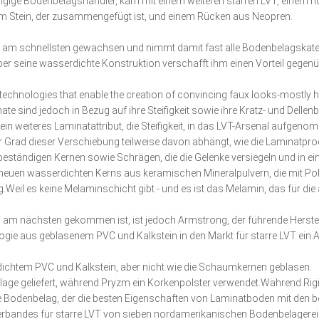
ngige Bodenbelagshändler, kam mit einem weiteren starren LVT, einem no
em Stein, der zusammengefügt ist, und einem Rücken aus Neopren.
 am schnellsten gewachsen und nimmt damit fast alle Bodenbelagskategor
 aber seine wasserdichte Konstruktion verschafft ihm einen Vorteil geg
 technologies that enable the creation of convincing faux looks-mostly
e sind jedoch in Bezug auf ihre Steifigkeit sowie ihre Kratz- und Dellen
ein weiteres Laminatattribut, die Steifigkeit, in das LVT-Arsenal aufgeno
 Grad dieser Verschiebung teilweise davon abhängt, wie die Laminatpro
tsbeständigen Kernen sowie Schrägen, die die Gelenke versiegeln und in 
s neuen wasserdichten Kerns aus keramischen Mineralpulvern, die mit Po
Weil es keine Melaminschicht gibt - und es ist das Melamin, das für di
T am nächsten gekommen ist, ist jedoch Armstrong, der führende Herste
ogie aus geblasenem PVC und Kalkstein in den Markt für starre LVT ein.A
dichtem PVC und Kalkstein, aber nicht wie die Schaumkernen geblasen.
lage geliefert, während Pryzm ein Korkenpolster verwendet.Während Rig
e Bodenbelag, der die besten Eigenschaften von Laminatboden mit den b
erbandes für starre LVT von sieben nordamerikanischen Bodenbelagerei