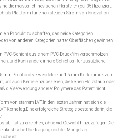
nd die meisten chinesischen Hersteller (ca. 35) lizenziert.
uch als Plattform für einen stetigen Strom von Innovation
um ein Produkt zu schaffen, das beide Kategorien
rböden von anderen Kategorien harter Oberflächen gewinnen
bleren PVC-Schicht aus einem PVC-Druckfilm verschmolzen
chen, und kann andere innere Schichten für zusätzliche
 1,5 mm Profil und verwendete eine 1.5 mm Kork zurück zum
rt, um auch Kerne einzubeziehen, die keinen Holzstaub oder
o daß die Verwendung anderer Polymere das Patent nicht
orm von starrem LVT.In den letzten Jahren hat sich die.
VT-Kerne lag.Eine erfolgreiche Strategie bestand darin, die
e.
tabilität zu erreichen, ohne viel Gewicht hinzuzufügen.Die
ie akustische Übertragung.und der Mangel an
üche ist.