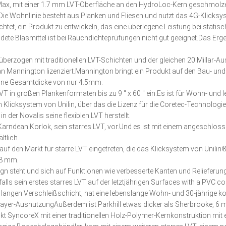
 Max, mit einer 1.7 mm LVT-Oberfläche an den HydroLoc-Kern geschmol
 Wohnlinie besteht aus Planken und Fliesen und nutzt das 4G-Klicksys
et, ein Produkt zu entwickeln, das eine überlegene Leistung bei statisch
dete Blasmittel ist bei Rauchdichteprüfungen nicht gut geeignet.Das Erge
, überzogen mit traditionellen LVT-Schichten und der gleichen 20 Millar-
 an Mannington lizenziert.Mannington bringt ein Produkt auf den Bau- u
 eine Gesamtdicke von nur 4.5mm.
 in großen Plankenformaten bis zu 9 ′′ x 60 ′′ ein.Es ist für Wohn- und 
Klicksystem von Unilin, über das die Lizenz für die Coretec-Technologie 
 der Novalis seine flexiblen LVT herstellt.
Karndean Korlok, sein starres LVT, vor.Und es ist mit einem angeschlo
ltlich.
 auf den Markt für starre LVT eingetreten, die das Klicksystem von Unil
 8 mm.
esign steht und sich auf Funktionen wie verbesserte Kanten und Relieferung
enfalls sein erstes starres LVT auf der letztjährigen Surfaces with a PVC
eter langen Verschleißschicht, hat eine lebenslange Wohn- und 30-jährige
llayer-AusnutzungAußerdem ist Parkhill etwas dicker als Sherbrooke, 6
 SyncoreX mit einer traditionellen Holz-Polymer-Kernkonstruktion mit ei