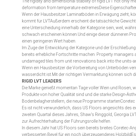
The rigidity and dimensional stability of rigid LVT not only
deformation from temperature extremesDiese Eigenschaften
Wenn der Hausbesitzer Laminatböden in Erwägung zieht, kön
kommt für LVTAußerdem erscheint die tatsächliche Gewichtung
eine Unterscheidung innerhalb der Kategorie sein, weil, währ
schwach erscheinen können.Und einige dieser dünneren Produ
einen geringeren Wert haben.
Im Zuge der Entwicklung der Kategorie und der Erschließung 
bereits erhebliche Fortschritte machen. Property managers a
undamaged tiles from unit renovations back into the units-an
Wenn ein Hausbesitzer die Vorbereitung von Unterböden verm
wasserdicht ist.Mit der richtigen Vermarktung können sich 
RIGID LVT LEADERS
Die Marke genießt momentan Tage voller Wein und Rosen, wobe
Produkte von hoher Qualität sind und die starke Design-Ästh
Bodenbelagherstellern, die neue Programme startenCoretec
Es ist nicht verwunderlich, dass US Floors angesichts de
zweiten Quartal dieses Jahres, Shaw's Ringgold, Georgia LV
zur Aufrechterhaltung der Führungsrolle helfen.
In diesem Jahr hat US Floors sein bereits breites Coretec-
verbesserten Bevel für ein noch überzeugenderes HolzbildEs