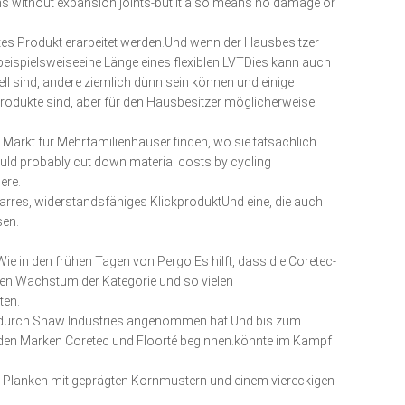
ions without expansion joints-but it also means no damage or
es Produkt erarbeitet werden.Und wenn der Hausbesitzer
beispielsweiseeine Länge eines flexiblen LVTDies kann auch
ell sind, andere ziemlich dünn sein können und einige
rodukte sind, aber für den Hausbesitzer möglicherweise
 Markt für Mehrfamilienhäuser finden, wo sie tatsächlich
ould probably cut down material costs by cycling
ere.
arres, widerstandsfähiges KlickproduktUnd eine, die auch
sen.
e in den frühen Tagen von Pergo.Es hilft, dass die Coretec-
llen Wachstum der Kategorie und so vielen
ten.
e durch Shaw Industries angenommen hat.Und bis zum
r den Marken Coretec und Floorté beginnen.könnte im Kampf
en Planken mit geprägten Kornmustern und einem viereckigen