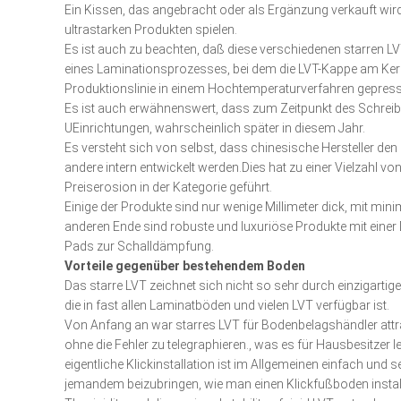
Ein Kissen, das angebracht oder als Ergänzung verkauft wird
ultrastarken Produkten spielen.
Es ist auch zu beachten, daß diese verschiedenen starren L
eines Laminationsprozesses, bei dem die LVT-Kappe am Kern
Produktionslinie in einem Hochtemperaturverfahren gepr
Es ist auch erwähnenswert, dass zum Zeitpunkt des Schreibe
UEinrichtungen, wahrscheinlich später in diesem Jahr.
Es versteht sich von selbst, dass chinesische Hersteller den
andere intern entwickelt werden.Dies hat zu einer Vielzahl v
Preiserosion in der Kategorie geführt.
Einige der Produkte sind nur wenige Millimeter dick, mit m
anderen Ende sind robuste und luxuriöse Produkte mit einer 
Pads zur Schalldämpfung.
Vorteile gegenüber bestehendem Boden
Das starre LVT zeichnet sich nicht so sehr durch einzigart
die in fast allen Laminatböden und vielen LVT verfügbar ist.
Von Anfang an war starres LVT für Bodenbelagshändler attrak
ohne die Fehler zu telegraphieren., was es für Hausbesitzer l
eigentliche Klickinstallation ist im Allgemeinen einfach und s
jemandem beizubringen, wie man einen Klickfußboden installiert,