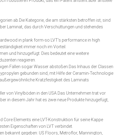
ch robusteren Produkt, das ein Patent ansteht.aber anstelle
ien ab.Die Kategorie, die am stärksten betroffen ist, sind
enüber Laminat, das durch Verschüttungen und stehendes
 hardwood in plank form-so LVT’s performance in high
beständigkeit immer noch im Vorteil.
mmen und hinzugefügt. Dies bedeutet eine weitere
duzenten reagieren.
einigen Fällen sogar Wasser abstoßen.Das Inhaus der Classen
lypropylen gebunden sind, mit Hilfe der Ceramin-Technologie
e außergewöhnliche Kratzfestigkeit des Laminats
ller von Vinylböden in den USA.Das Unternehmen trat vor
ber in diesem Jahr hat es zwei neue Produkte hinzugefügt,
id Core Elements eine LVT-Konstruktion für seine Kappe
esten Eigenschaften von LVT verbindet.
en bekannt gegeben: US Floors, Metroflor, Mannington,