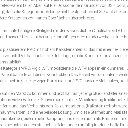
etec-Patent fallen.Aber laut Piet Dossche, dem Gründer von US Floors, si
gt, dass die Kategorie noch lange nicht festgefahren ist.Sie wird aber a
ndere Kategorien von harten Oberflächen überschreitet.
 Laminate häufigere Steifigkeit mit der wasserdichten Qualität von LVT, 
on und seiner Effektivität bei ungleichmäßigen oder minderwertigen Unte
aus plastisiertem PVC mit hohem Kalksteinanteil ist, das mit einer flexi
hutzmantelLVT hat häufig eine Unterlage, um die Konstruktion auszuglei
nsstabilität.
die Kategorie WPC/Rigid LVT, modifizierte die LVT-Kappe in ein dünneres
atent basierte auf dieser Konstruktion.Das Patent wurde später erweite
nkt sich in seiner jetzigen Form nicht auf PVC-basierte Materialien, s
uf den Markt zu kommen und jetzt hat fast jeder große Hersteller eine F
i in vielen Fällen der Schwerpunkt auf der Modifizierung traditioneller L
ntfernt und das Verhältnis von Kalziumcarbonat (Kalkstein) erhöht wurd
umt werden, sind eine beliebte Lösung, um diese Steifheit und Maßstabs
haumkernen, bieten mehr Dämpfung und dienen auch als Barrieren für d
ie unter starken statischen Belastungen anfällig für dauerhafte Einbr