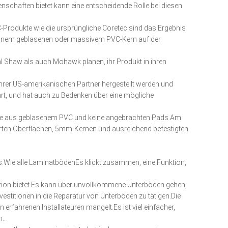
nschaften bietet.kann eine entscheidende Rolle bei diesen
C-Produkte wie die ursprüngliche Coretec sind das Ergebnis
t einem geblasenen oder massivem PVC-Kern auf der
l Shaw als auch Mohawk planen, ihr Produkt in ihren
 ihrer US-amerikanischen Partner hergestellt werden und
ührt, und hat auch zu Bedenken über eine mögliche
 Kerne aus geblasenem PVC und keine angebrachten Pads.Am
sierten Oberflächen, 5mm-Kernen und ausreichend befestigten
s.Wie alle LaminatbödenEs klickt zusammen, eine Funktion,
lation bietet.Es kann über unvollkommene Unterböden gehen,
nvestitionen in die Reparatur von Unterböden zu tätigen.Die
n erfahrenen Installateuren mangelt.Es ist viel einfacher,
..