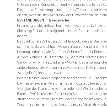
Unterschiede in Konstruktion und Material nicht unter das Cor
Die rasante Entwicklung neuer starrer LVT-Konstruktionen zei
dienen, wenn sie sich weiterentwickelt., wahrscheinlich in a
BESTÄNDUNGEN im Baugewerbe
In seiner grundlegendsten Form verbindet starres LVT die für
übersteigt.Es hat sich aufgrund seiner einfachen Installati
lassen..
Das traditionelle LVT ist ein Schichtprodukt, dessen Basis 
ist.mit einer durchsichtigen Verschleißschicht und einem Sc
Leistung enthalten, wie Glasfaser-Schirme für mehr Dimensio
Auf der Surfaces 2013 startete US Floors mit Coretec Plus 
Sandwich ein 5 mm extrudierter PVC-KernDas ursprüngliche P
andere biobasierte Materialien verwenden.Das Patent beschrä
zwangsläufig untergraben wird.
Innerhalb eines Jahres begannen andere starre LVT Produkte a
Die meisten neueren Versionen haben Holzstaub beseitigt, wobe
Steifigkeit des Kerns zu erreichen, indem der Weichmacher e
Blasene PVC-Kerne, die oft mit einem Schaummittel aufgeschä
stärker geschäumten Produkte, oder solche mit dickeren Sc
Weichmachern hemmt das Abspringen des Materials, wodurch s