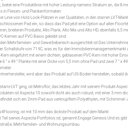
 bietet eine Produktlinie mit hoher Leistung namens Stratum an, die 8 m
s in Fliesen- und Plankenformaten.
ner Linie von Holz-Look-Plätzen in vier Qualitäten, in den starren LVT-Ma
lossenen Pad ein, so dass das Pad jetzt eine Option auf allen Floorté-Pr
n, breiteren Produkte, Alto Plank, Alto Mix und Alto HD, ebenfalls 6,5 mm u
C-Kernen auf PVC-Basis geklebt sind.
 den Mehrfamilien- und Gewerbebereich ausgerichtet ist.Das Unternehmen 
r Schallstufe von 71 IIC, was es für den Immobilienmanagementmarkt at
-Kern eingeführt.mit einem dichten, geblasenen PVC-Kern mit hoher Einsc
ine 6 ′′ x 49 ′′ Planke mit einer Dicke von 5,5 mm ohne Pad und zwei 7 ′′ x
imeter.
erhersteller, wird aber das Produkt auf US-Boden herstellen, sobald die 
starre LVT ging, ist Metroflor, das letztes Jahr mit seinem Produkt Asp
dukten ist Aspecta 10 sowohl dicht als auch robust, mit einer 3 mm dick
te befindet sich ein 2mm-Pad aus verknüpftem Polyethylen, mit Schimme
s4Flooring, ist mit 10 mm das dickste Produkt auf dem Markt.
ht Teil seines Aspecta-Portfolios ist, genannt Engage Genesis.Und es gib
auptstraße, Mehrfamilien- und Wohnungsumbau.