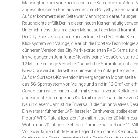
Mannington kam vor einem Jahr in die Kategorie mit Adura
angeschlossenen Pad aus vernetztem Polyethylen-SchaumDie
Auf der kommerziellen Seite war Mannington darauf ausgericht
Rauchdichte erfüllt.Der in diesen neuen Kernen häufig verwen
Unternehmens, das in diesem Monat auf den Markt kommt.
Der City Park verfügt über einen extrudierten PVC-Solid-Kern
Klicksystem von Välinge, die auch die Coretec-Technologie
dünneren Version des City Park-extrudierten PVC-Kerns für
Im vergangenen Jahr führte Novalis seine NovaCore starre LVT
12 Millimeter lange VerschleißschichtDie Sammlung nutzt ein 
NovaCore wird in derselben chinesischen Anlage hergestellt, in
Auf der Surfaces-Konvention im vergangenen Monat stellte 
das 5G-Sperrsystem von Välinge und sind in 12 Grafiken erhä
Congoleum ist vor einem Jahr mit seiner Triversa-Kollektion
angebrachte Unterlage aus Kork mit einer Gesamtdicke von
Neu in diesem Jahr ist die Triversa ID, die für innovatives D
Ein weiterer führender LVT-Hersteller, Earthwerks, stellte eb
Floors' WPC-Patent lizenziertParkhill, mit seiner 20 Millim
Wohn- und 20-jährige Leichtbau-Garantie hat und eine 12 Mi
Vor zwei Jahren führte Home Legend sein starres Kernprodukt