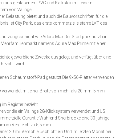
zen aus geblasenem PVC und Kalkstein mit einem
tem von Välinge.
er Belastung bietet und auch die Bauvorschriften für die
bnis ist City Park, das erste kommerzielle starre LVT des
Ausnutzungsschicht wie Adura Max.Der Stadtpark nutzt ein
nd Mehrfamilienmarkt namens Adura Max Prime mit einer
leichte gewerbliche Zwecke ausgelegt und verfügt über eine
bezahlt wird.
ssenen Schaumstoff-Pad gestützt.Die 9x56-Plätter verwenden
in® verwendet.mit einer Breite von mehr als 20 mm,.5 mm
 im Register bezieht.
 core vor.die ein Välinge 2G-Klicksystem verwendet und US
 kommerzielle Garantie.Während Sherbrooke eine 30-jährige
 mm im Vergleich zu 5,5 mm.
ner 20 mil Verschleißschicht ein.Und im letzten Monat bei