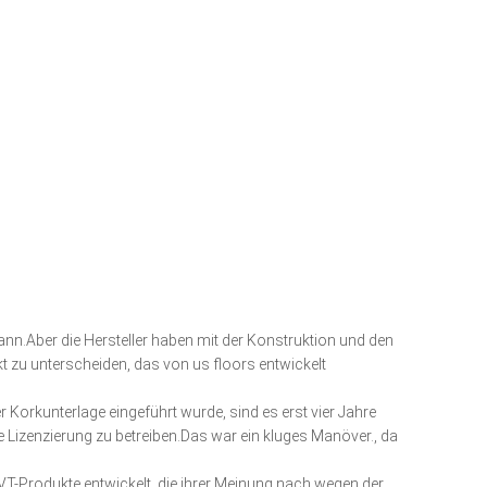
nn.Aber die Hersteller haben mit der Konstruktion und den
t zu unterscheiden, das von us floors entwickelt
 Korkunterlage eingeführt wurde, sind es erst vier Jahre
izenzierung zu betreiben.Das war ein kluges Manöver., da
T-Produkte entwickelt, die ihrer Meinung nach wegen der