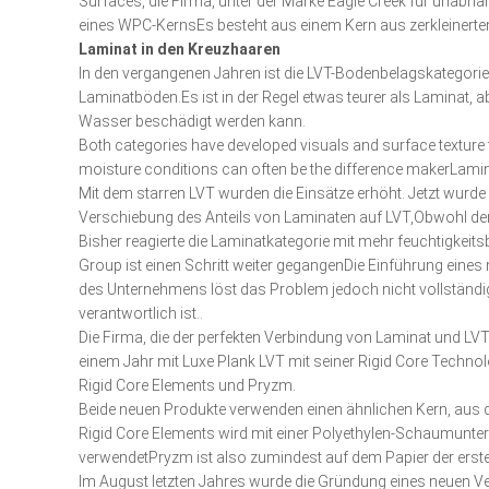
Surfaces, die Firma, unter der Marke Eagle Creek für unabhä
eines WPC-KernsEs besteht aus einem Kern aus zerkleinert
Laminat in den Kreuzhaaren
In den vergangenen Jahren ist die LVT-Bodenbelagskategorie
Laminatböden.Es ist in der Regel etwas teurer als Laminat,
Wasser beschädigt werden kann.
Both categories have developed visuals and surface texture
moisture conditions can often be the difference makerLaminat
Mit dem starren LVT wurden die Einsätze erhöht. Jetzt wurde 
Verschiebung des Anteils von Laminaten auf LVT,Obwohl der
Bisher reagierte die Laminatkategorie mit mehr feuchtigkei
Group ist einen Schritt weiter gegangenDie Einführung eine
des Unternehmens löst das Problem jedoch nicht vollständig.
verantwortlich ist..
Die Firma, die der perfekten Verbindung von Laminat und LV
einem Jahr mit Luxe Plank LVT mit seiner Rigid Core Technol
Rigid Core Elements und Pryzm.
Beide neuen Produkte verwenden einen ähnlichen Kern, aus 
Rigid Core Elements wird mit einer Polyethylen-Schaumunter
verwendetPryzm ist also zumindest auf dem Papier der erst
Im August letzten Jahres wurde die Gründung eines neuen V