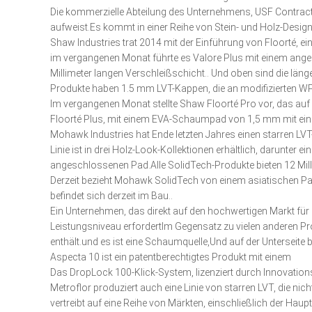
Die kommerzielle Abteilung des Unternehmens, USF Contract,
aufweist.Es kommt in einer Reihe von Stein- und Holz-Design
Shaw Industries trat 2014 mit der Einführung von Floorté, ei
im vergangenen Monat führte es Valore Plus mit einem angesch
Millimeter langen Verschleißschicht.. Und oben sind die längere
Produkte haben 1.5 mm LVT-Kappen, die an modifizierten WP
Im vergangenen Monat stellte Shaw Floorté Pro vor, das auf
Floorté Plus, mit einem EVA-Schaumpad von 1,5 mm mit eine
Mohawk Industries hat Ende letzten Jahres einen starren LVT
Linie ist in drei Holz-Look-Kollektionen erhältlich, darunter e
angeschlossenen Pad.Alle SolidTech-Produkte bieten 12 Mill
Derzeit bezieht Mohawk SolidTech von einem asiatischen Partn
befindet sich derzeit im Bau..
Ein Unternehmen, das direkt auf den hochwertigen Markt für 
Leistungsniveau erfordertIm Gegensatz zu vielen anderen Pro
enthält.und es ist eine Schaumquelle,Und auf der Untersei
Aspecta 10 ist ein patentberechtigtes Produkt mit einem
Das DropLock 100-Klick-System, lizenziert durch Innovation
Metroflor produziert auch eine Linie von starren LVT, die nic
vertreibt auf eine Reihe von Märkten, einschließlich der H