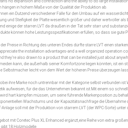
 means no expansion and contraction-and the ability to do large installat
 hängen in hohem Maße von der Qualität der Produktion ab.
nen ein Dutzend verschiedener Fälle für den Umbau auf ein wasserdicht
 und Steifigkeit der Platte wesentlich größer und daher wertvoller als 
end einige der starren LVT da draußen in der Tat sehr starr und substanzi
kte können hohe Leistungsspezifikationen erfüllen, so dass sie gute P
der Preise in Richtung des unteren Endes dürfte starre LVT einen starken
ppreciate the installation advantages-and a well organized operation c
d they’re also drawn to a product that can be installed just about anywh
eiden kann, die außerhalb seiner Komfortzone liegen könnten, ist ein st
die Selbstmacher leicht von dem Wert der höheren Preise überzeugen las
i ihre Marke noch untrennbar mit der Kategorie selbst verbunden ist.Wi
etik aufweisen, für die das Unternehmen bekannt ist.Mit einem so schne
 wird hart kämpfen müssen, um seine führende Markenposition zu behal
s exponentiellen Wachstums und der Kapazitätsnachfrage die Übernahm
T-Anlage soll mit der Produktion von starrem LVT (der WPC-Sorte) unte
Angebot mit Coretec Plus XL Enhanced ergänzt,eine Reihe von extra groß
 gibt 18 Holzmodelle.