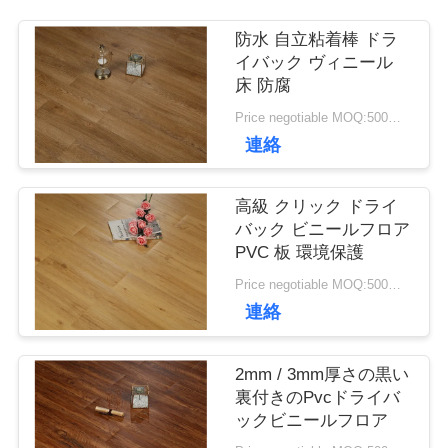
て
防水 自立粘着棒 ドラ
イバック ヴィニール
床 防腐
工
Price negotiable MOQ:500平方メートル
場
連絡
ツ
高級 クリック ドライ
ア
バック ビニールフロア
PVC 板 環境保護
ー
Price negotiable MOQ:500平方メートル
連絡
品
2mm / 3mm厚さの黒い
質
裏付きのPvcドライバ
ックビニールフロア
管