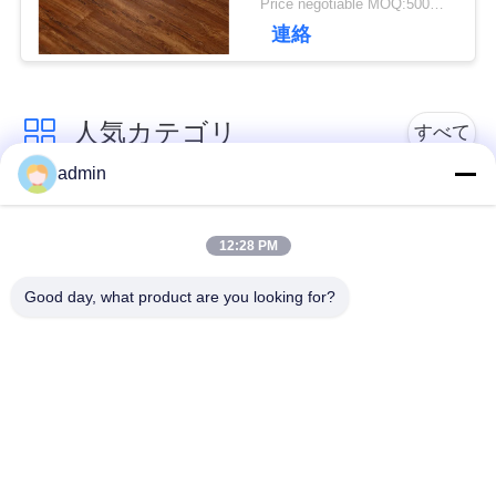
Price negotiable MOQ:500平方メートル
連絡
理
連
人気カテゴリ
すべて
絡
admin
贅沢なビニールのタ
く
柔軟なPVC床
イルのフロアーリン
12:28 PM
グ
だ
Good day, what product are you looking for?
さ
均質なPVC床
病院用PVC床
い
アンチ静的PVCシー
反静的PVCフロア
ト
ニ
ドライバックビニー
自己接着ビニールの