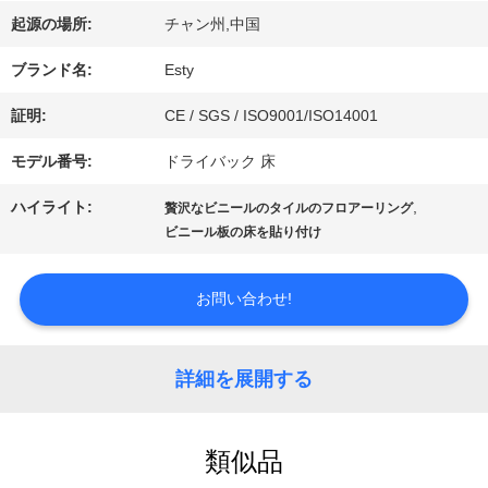
起源の場所:
チャン州,中国
ー
ブランド名:
Esty
わ
証明:
CE / SGS / ISO9001/ISO14001
モデル番号:
ドライバック 床
た
ハイライト:
,
贅沢なビニールのタイルのフロアーリング
し
ビニール板の床を貼り付け
た
お問い合わせ!
ち
に
詳細を展開する
つ
類似品
い