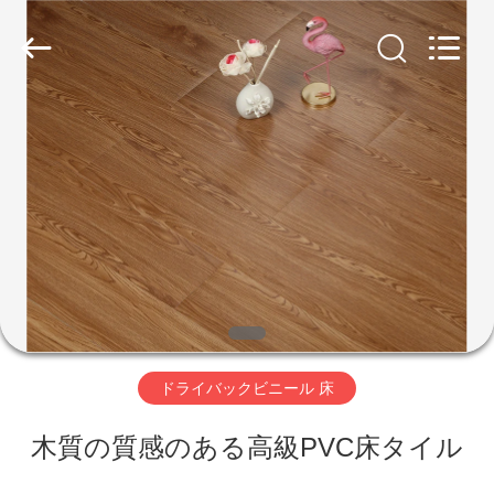
2018
-
2026
JIANGSU
ESTY
BUILDING
家
MATERIALS
CO.,LTD.
All
へ
Rights
Reserved.
Developed
by
製
ECER
品
VR
ドライバックビニール 床
シ
木質の質感のある高級PVC床タイル
ョ