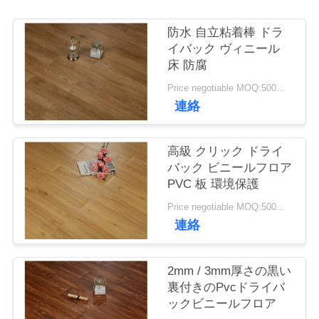
工
場
防水 自立粘着棒 ドラ
イバック ヴィニール
ツ
床 防腐
ア
Price negotiable MOQ:500平方メートル
連絡
ー
高級 クリック ドライ
品
バック ビニールフロア
PVC 板 環境保護
質
Price negotiable MOQ:500平方メートル
管
連絡
理
2mm / 3mm厚さの黒い
裏付きのPvcドライバ
連
ックビニールフロア