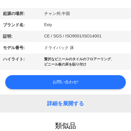
起源の場所:
チャン州,中国
わ
Esty
ブランド名:
た
CE / SGS / ISO9001/ISO14001
証明:
し
モデル番号:
ドライバック 床
た
,
ハイライト:
贅沢なビニールのタイルのフロアーリング
ち
ビニール板の床を貼り付け
に
お問い合わせ!
つ
い
詳細を展開する
て
類似品