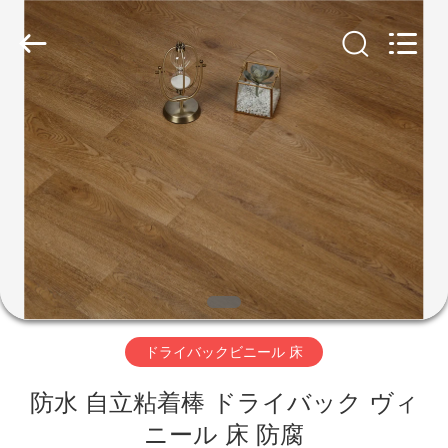
2018
-
2026
JIANGSU
ESTY
BUILDING
MATERIALS
CO.,LTD.
All
家
Rights
Reserved.
Developed
へ
by
ECER
製
品
VR
ドライバックビニール 床
シ
ョ
防水 自立粘着棒 ドライバック ヴィ
ニール 床 防腐
ー