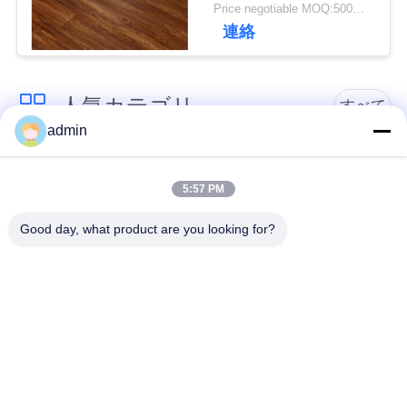
絡
Price negotiable MOQ:500平方メートル
連絡
く
だ
人気カテゴリ
すべて
さ
admin
い
贅沢なビニールのタ
柔軟なPVC床
イルのフロアーリン
5:57 PM
グ
ニ
Good day, what product are you looking for?
ュ
均質なPVC床
病院用PVC床
ー
アンチ静的PVCシー
ス
反静的PVCフロア
ト
事
ドライバックビニー
自己接着ビニールの