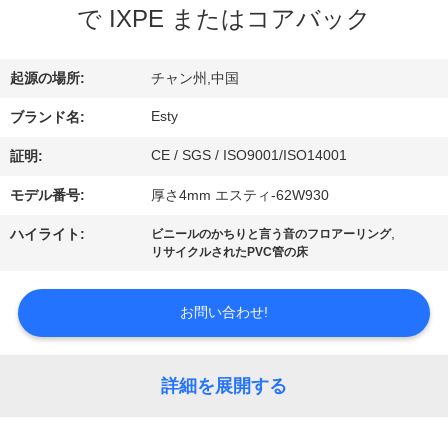
で IXPE またはコアバック
わ
起源の場所:
チャン州,中国
た
Esty
ブランド名:
し
CE / SGS / ISO9001/ISO14001
証明:
た
モデル番号:
厚さ4mm エスティ-62W930
ち
,
ハイライト:
ビニールのかちりと言う音のフロアーリング
リサイクルされたPVC管の床
に
つ
お問い合わせ!
い
て
詳細を展開する