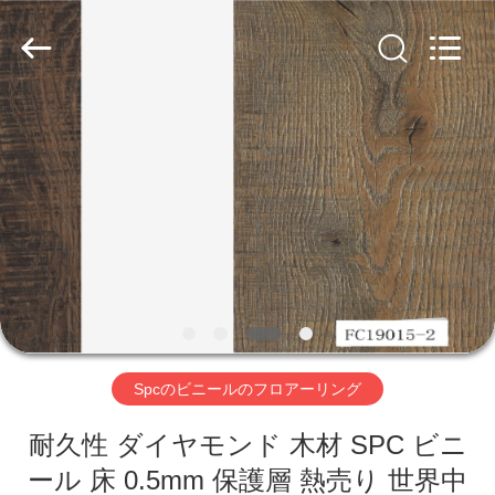
2018
-
2026
JIANGSU
ESTY
BUILDING
MATERIALS
CO.,LTD.
All
家
Rights
Reserved.
Developed
へ
by
ECER
製
品
VR
Spcのビニールのフロアーリング
シ
ョ
耐久性 ダイヤモンド 木材 SPC ビニ
ール 床 0.5mm 保護層 熱売り 世界中
ー