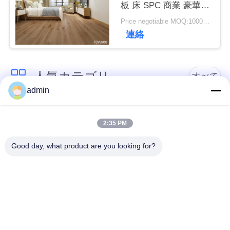
板 床 SPC 商業 豪華
絡
ビニール タイル
Price negotiable MOQ:1000平方メートル
く
連絡
だ
さ
人気カテゴリ
すべて
い
admin
贅沢なビニールのタ
柔軟なPVC床
イルのフロアーリン
ニ
2:35 PM
グ
ュ
Good day, what product are you looking for?
ー
均質なPVC床
病院用PVC床
ス
アンチ静的PVCシー
反静的PVCフロア
ト
事