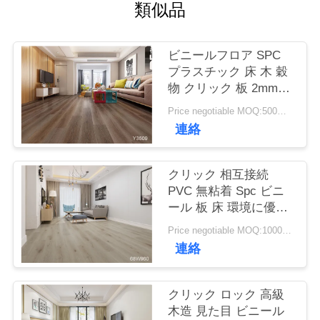
工
類似品
場
ビニールフロア SPC
ツ
プラスチック 床 木 穀
ア
物 クリック 板 2mm
3mm 厚さ
Price negotiable MOQ:500平方メートル
ー
連絡
品
クリック 相互接続
PVC 無粘着 Spc ビニ
質
ール 板 床 環境に優し
管
い
Price negotiable MOQ:1000平方メートル
連絡
理
クリック ロック 高級
連
木造 見た目 ビニール