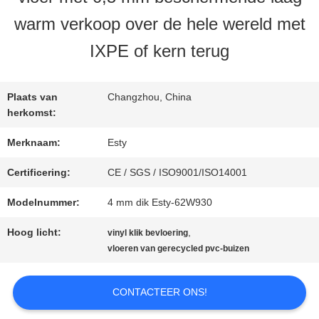
warm verkoop over de hele wereld met
FABRIEKSTOCHT
IXPE of kern terug
KWALITEITSCONTROLE
Plaats van
Changzhou, China
herkomst:
NEEM
Merknaam:
Esty
CONTACT
Certificering:
CE / SGS / ISO9001/ISO14001
Modelnummer:
4 mm dik Esty-62W930
MET
Hoog licht:
,
vinyl klik bevloering
ONS
vloeren van gerecycled pvc-buizen
OP
CONTACTEER ONS!