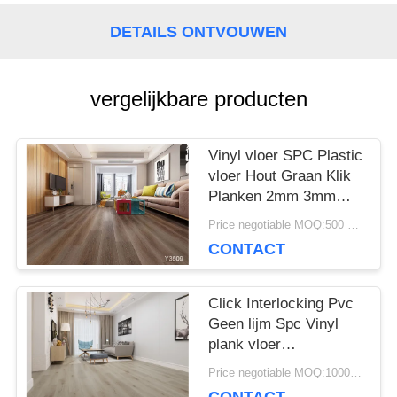
NIEUWS
DETAILS ONTVOUWEN
GEVALLEN
vergelijkbare producten
VRAAG
Vinyl vloer SPC Plastic
EEN
vloer Hout Graan Klik
Planken 2mm 3mm
OFFERTE
Dikte
Price negotiable MOQ:500 vierkante meter
CONTACT
SITEMAP
Click Interlocking Pvc
Geen lijm Spc Vinyl
plank vloer
PRIVACYBELEID
milieuvriendelijk
Price negotiable MOQ:1000 vierkante meter