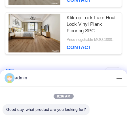
CONTACT
Klik op Lock Luxe Hout
Look Vinyl Plank
Flooring SPC
Commerciële Luxe
Price negotiable MOQ:1000 vierkante meter
Vinyl Tile
CONTACT
populaire categorieën
Alle
admin
bevloering van de
8:36 AM
Flexible PVC-vloeren
luxe de vinyltegel
Good day, what product are you looking for?
homogene pvc-
PVC-vloeren voor
vloeren
ziekenhuizen