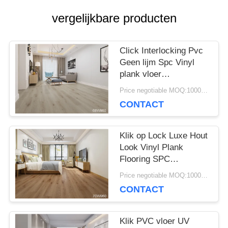
NIEUWS
vergelijkbare producten
GEVALLEN
Click Interlocking Pvc
Geen lijm Spc Vinyl
plank vloer
VRAAG
milieuvriendelijk
Price negotiable MOQ:1000 vierkante meter
EEN
CONTACT
OFFERTE
Klik op Lock Luxe Hout
Look Vinyl Plank
Flooring SPC
SITEMAP
Commerciële Luxe
Price negotiable MOQ:1000 vierkante meter
Vinyl Tile
CONTACT
PRIVACYBELEID
Klik PVC vloer UV