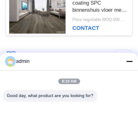
coating SPC
binnenshuis vloer met
geïmprimeerd
Price negotiable MOQ:500 vierkante meter
oppervlak
CONTACT
populaire categorieën
Alle
admin
bevloering van de
8:10 AM
Flexible PVC-vloeren
luxe de vinyltegel
Good day, what product are you looking for?
homogene pvc-
PVC-vloeren voor
vloeren
ziekenhuizen
Anti-statische PVC-
Anti-statisch PVC-
vloeren
plaat