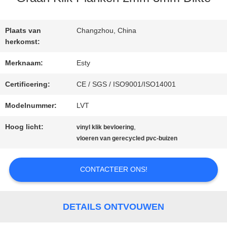
FABRIEKSTOCHT
Plaats van
Changzhou, China
herkomst:
KWALITEITSCONTROLE
Merknaam:
Esty
Certificering:
CE / SGS / ISO9001/ISO14001
NEEM
Modelnummer:
LVT
CONTACT
Hoog licht:
,
vinyl klik bevloering
vloeren van gerecycled pvc-buizen
MET
ONS
CONTACTEER ONS!
OP
DETAILS ONTVOUWEN