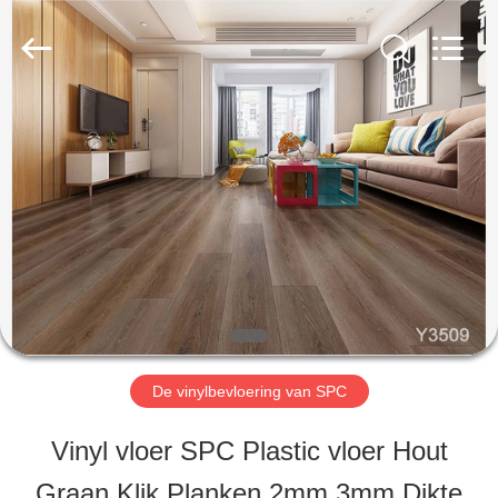
ESTY
BUILDING
MATERIALS
CO.,LTD.
All
Rights
HUIS
Reserved.
Developed
by
ECER
PRODUCTEN
VR-
SHOW
De vinylbevloering van SPC
OVER
Vinyl vloer SPC Plastic vloer Hout
ONS
Graan Klik Planken 2mm 3mm Dikte