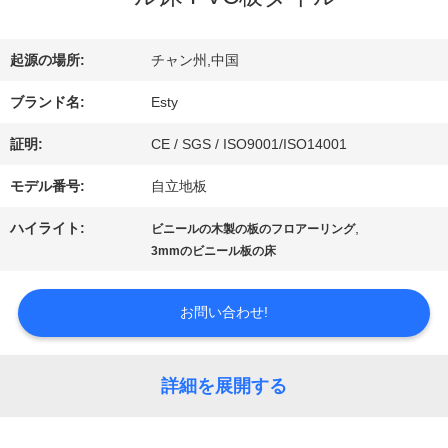
ー
起源の場所:
チャン州,中国
ブランド名:
Esty
わ
証明:
CE / SGS / ISO9001/ISO14001
た
モデル番号:
自立地板
し
ハイライト:
,
ビニールの木製の板のフロアーリング
た
3mmのビニール板の床
ち
お問い合わせ!
に
つ
詳細を展開する
い