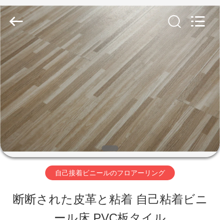
2018
-
2026
JIANGSU
ESTY
BUILDING
家
MATERIALS
CO.,LTD.
All
へ
Rights
Reserved.
Developed
by
製
ECER
品
VR
自己接着ビニールのフロアーリング
シ
断断された皮革と粘着 自己粘着ビニ
ョ
ール床 PVC板タイル