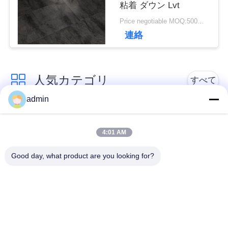
粘着 ダウン Lvt
理
Price negotiable MOQ:500平方メートル
連絡
連
人気カテゴリ
絡
すべて
admin
く
贅沢なビニールのタ
だ
柔軟なPVC床
イルのフロアーリン
4:01 AM
グ
さ
Good day, what product are you looking for?
い
均質なPVC床
病院用PVC床
アンチ静的PVCシー
ニ
反静的PVCフロア
ト