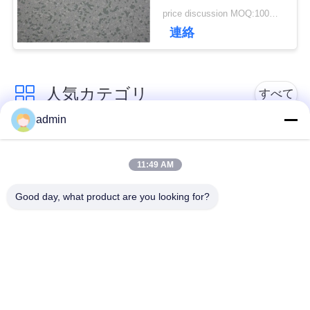
price discussion MOQ:100平方メートル
理
連絡
連
人気カテゴリ
すべて
絡
admin
く
贅沢なビニールのタ
柔軟なPVC床
イルのフロアーリン
11:49 AM
だ
グ
Good day, what product are you looking for?
さ
均質なPVC床
病院用PVC床
い
アンチ静的PVCシー
反静的PVCフロア
ト
ニ