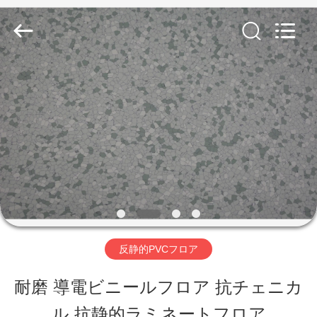
2018
-
2026
JIANGSU
ESTY
BUILDING
家
MATERIALS
CO.,LTD.
All
へ
Rights
Reserved.
Developed
by
製
ECER
品
VR
反静的PVCフロア
シ
耐磨 導電ビニールフロア 抗チェニカ
ョ
ル 抗静的ラミネートフロア