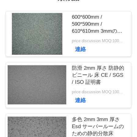
て
600*600mm /
590*590mm /
工
610*610mm 3mmの厚
さのアンチステティッ
price discussion MOQ:100平方メートル
場
クフロア
連絡
ツ
防滑 2mm 厚さ 防静的
ア
ビニール 床 CE / SGS
/ ISO 証明書
ー
price discussion MOQ:100平方メートル
連絡
品
多色 2mm 3mm 厚さ
質
Esd サーバールームの
ための静的分散床
管