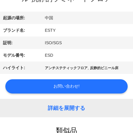
ー
起源の場所:
中国
ブランド名:
ESTY
わ
証明:
ISO/SGS
た
モデル番号:
ESD
し
ハイライト:
,
アンチステティックフロア
反静的ビニール床
た
ち
お問い合わせ!
に
詳細を展開する
つ
い
類似品