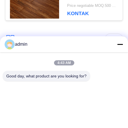
3mm
Price negotiable MOQ:500 meter persegi
KONTAK
Bad Request
Semua
admin
Lantai ubin vinil
4:43 AM
Lantai PVC Fleksibel
mewah
Good day, what product are you looking for?
lantai pvc rumah
Lantai PVC homogen
sakit
Lantai PVC Anti-
Lembar PVC anti-
statis
statis