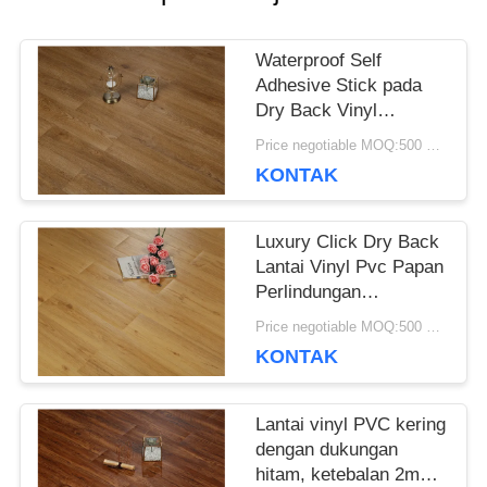
SEMUA
Waterproof Self
KASUS
Adhesive Stick pada
Dry Back Vinyl
Flooring Anti-korosi
Price negotiable MOQ:500 meter persegi
QUOTE
KONTAK
REQUEST
Luxury Click Dry Back
SUATU
Lantai Vinyl Pvc Papan
Perlindungan
Lingkungan
Price negotiable MOQ:500 meter persegi
SITEMAP
KONTAK
Lantai vinyl PVC kering
KEBIJAKAN
dengan dukungan
hitam, ketebalan 2mm /
PRIVASI