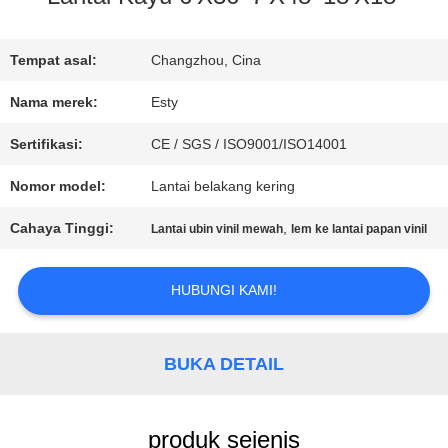
WISATA
Tempat asal:
Changzhou, Cina
PABRIK
Nama merek:
Esty
Sertifikasi:
CE / SGS / ISO9001/ISO14001
KONTROL
Nomor model:
Lantai belakang kering
KUALITAS
Cahaya Tinggi:
,
Lantai ubin vinil mewah
lem ke lantai papan vinil
HUBUNGI
HUBUNGI KAMI!
KAMI
BUKA DETAIL
BERITA
produk sejenis