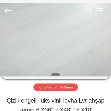
ESTY
BUILDING
MATERIALS
CO.,LTD.
All
Rights
EVDE
Reserved.
Developed
by
ECER
ÜRÜN
VR
GÖSTERISI
Kuru Geri Vinyl Zemin
BIZIM
Çizik engelli lüks vinil levha Lvt ahşap
HAKKIMIZDA
zemin 6'X36'' 7'X48' 18'X18'