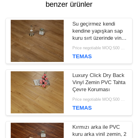
benzer ürünler
DAVALAR
Su geçirmez kendi
kendine yapışkan sap
TEKLIF
kuru sırt üzerinde vinil
zemin korozyona karşı
ET
Price negotiable MOQ:500 metrekare
TEMAS
SITE
Luxury Click Dry Back
Vinyl Zemin PVC Tahta
HARITASI
Çevre Koruması
Price negotiable MOQ:500 metrekare
GIZLILIK
TEMAS
POLITIKASI
Kırmızı arka ile PVC
kuru arka vinil zemin, 2