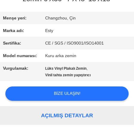
FABRIKA
Menşe yeri:
Changzhou, Çin
TURU
Marka adı:
Esty
Sertifika:
CE / SGS / ISO9001/ISO14001
KALITE
Model numarası:
Kuru arka zemin
KONTROLÜ
Vurgulamak:
,
Lüks Vinyl Plakalı Zemin
Vinil tahta zemin yapıştırıcı
BIZIMLE
BIZE ULAŞIN!
İLETIŞIM
AÇILMIŞ DETAYLAR
HABERLER