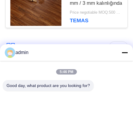
mm / 3 mm kalınlığında
Price negotiable MOQ:500 metrekare
TEMAS
Popüler Kategoriler
Tüm
admin
Lüks Vinyl Plakalı
5:46 PM
Esnek PVC zemin
Zemin
Good day, what product are you looking for?
Hastane PVC
Homogen pvc zemin
zeminleri
Anti-statik PVC
Anti-statik PVC levha
zemin