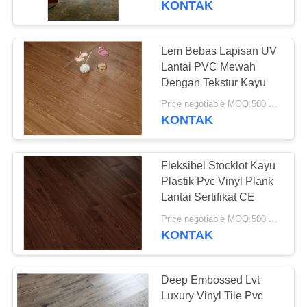
KONTAK
37
Vinyl Klik System
Lem Bebas Lapisan UV
Lantai PVC Mewah
Flooring
Dengan Tekstur Kayu
Price negotiable MOQ:500 meter persegi
KONTAK
Fleksibel Stocklot Kayu
15
Plastik Pvc Vinyl Plank
Lantai Sertifikat CE
Lantai Vinyl Lolos
Price negotiable MOQ:500 meter persegi
KONTAK
Deep Embossed Lvt
Luxury Vinyl Tile Pvc