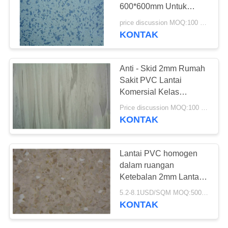
REQUEST
600*600mm Untuk
SUATU
Ruang Server / Ruang
price discussion MOQ:100 meter persegi
Data
KONTAK
23
SITEMAP
Lantai PVC Anti-
Anti - Skid 2mm Rumah
statis
Sakit PVC Lantai
KEBIJAKAN
Komersial Kelas
PRIVASI
Homogen Vinyl Roll
Price discussion MOQ:100 meter persegi
KONTAK
15
Lantai PVC homogen
Lembar PVC anti-
dalam ruangan
Ketebalan 2mm Lantai
statis
komersial tugas berat
5.2-8.1USD/SQM MOQ:500SQM
KONTAK