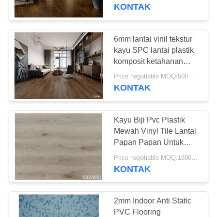
PABRIK
KONTAK
KONTROL
6mm lantai vinil tekstur
25
KUALITAS
kayu SPC lantai plastik
Lantai PVC
komposit ketahanan
dampak yang kuat
HUBUNGI
homogen
Price negotiable MOQ:500 meter persegi
KONTAK
KAMI
Kayu Biji Pvc Plastik
BERITA
Mewah Vinyl Tile Lantai
Papan Papan Untuk
20
Kamar Tari
SEMUA
Price negotiable MOQ:1800 meter persegi
lantai pvc rumah
KONTAK
KASUS
sakit
QUOTE
2mm Indoor Anti Static
PVC Flooring