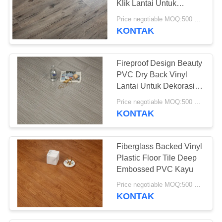
Klik Lantai Untuk
26
Dekorasi Rumah
Price negotiable MOQ:500 meter persegi
KONTAK
Lantai Vinyl SPC
Fireproof Design Beauty
PVC Dry Back Vinyl
Lantai Untuk Dekorasi
Perumahan
Price negotiable MOQ:500 meter persegi
KONTAK
15
Lantai vinyl WPC
Fiberglass Backed Vinyl
Plastic Floor Tile Deep
Embossed PVC Kayu
Price negotiable MOQ:500 meter persegi
KONTAK