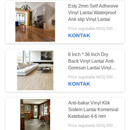
Esty 2mm Self Adhesive
Vinyl Lantai Waterproof
49
Anti slip Vinyl Lantai
Price negotiable MOQ:500 meter persegi
Lantai Vinyl Kering
KONTAK
6 Inch * 36 Inch Dry
Back Vinyl Lantai Anti-
Goresan Lantai Vinyl
Papan
51
Price negotiable MOQ:500 meter persegi
KONTAK
Lantai Vinyl Self
Adhesive
Anti-bakar Vinyl Klik
Sistem Lantai Komersial
Ketebalan 4-6 mm
Price negotiable MOQ:500 meter persegi