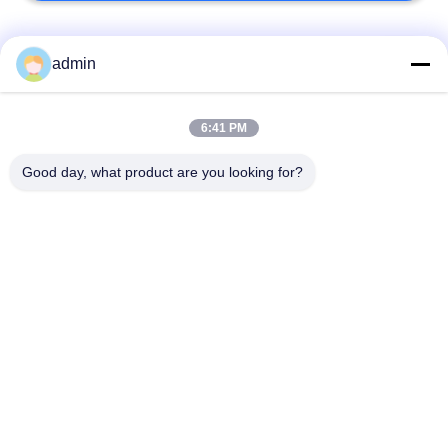
Bad Request
Semua
admin
Lantai ubin vinil
6:41 PM
Lantai PVC Fleksibel
mewah
Good day, what product are you looking for?
lantai pvc rumah
Lantai PVC homogen
sakit
Lantai PVC Anti-
Lembar PVC anti-
statis
statis
Lantai Vinyl Self
Lantai Vinyl Kering
Adhesive