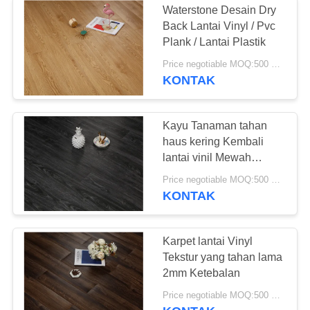
Waterstone Desain Dry
Back Lantai Vinyl / Pvc
Plank / Lantai Plastik
Price negotiable MOQ:500 meter persegi
KONTAK
Kayu Tanaman tahan
haus kering Kembali
lantai vinil Mewah
papan vinil
Price negotiable MOQ:500 meter persegi
KONTAK
Karpet lantai Vinyl
Tekstur yang tahan lama
2mm Ketebalan
Price negotiable MOQ:500 meter persegi