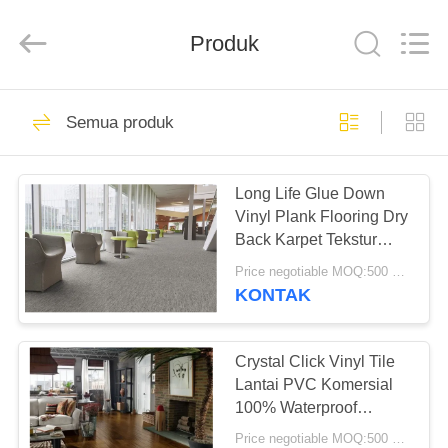
BUILDING
MATERIALS
CO.,LTD.
Produk
All
Rights
Reserved.
Developed
by
RUMAH
14
ECER
Semua produk
Lantai PVC
PRODUK
Fleksibel
Long Life Glue Down
Vinyl Plank Flooring Dry
TAMPILAN
Back Karpet Tekstur
VR
Vinyl Flooring
Price negotiable MOQ:500 meter persegi
KONTAK
18
TENTANG
Lantai ubin vinil
KITA
Crystal Click Vinyl Tile
Lantai PVC Komersial
mewah
100% Waterproof
WISATA
Lingkungan
Price negotiable MOQ:500 meter persegi