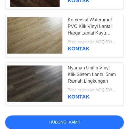
KONTAK
Komersial Waterproof
PVC Klik Vinyl Lantai
Harga Lantai Kayu
Untuk Berbagai Tempat
Price negotiable MOQ:500 meter persegi
KONTAK
Nyaman Unilin Vinyl
Klik Sistem Lantai 5mm
Ramah Lingkungan
Price negotiable MOQ:500 meter persegi
KONTAK
HUBUNGI KAMI!