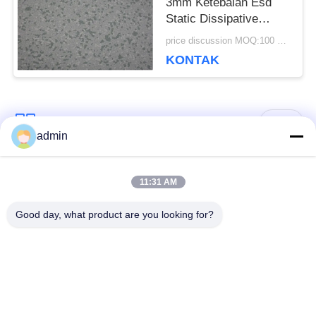
3mm Ketebalan Esd
Static Dissipative
Lantai Untuk Ruang
price discussion MOQ:100 meter persegi
Server
KONTAK
Bad Request
Semua
admin
Lantai ubin vinil
11:31 AM
Lantai PVC Fleksibel
mewah
Good day, what product are you looking for?
lantai pvc rumah
Lantai PVC homogen
sakit
Lantai PVC Anti-
Lembar PVC anti-
statis
statis