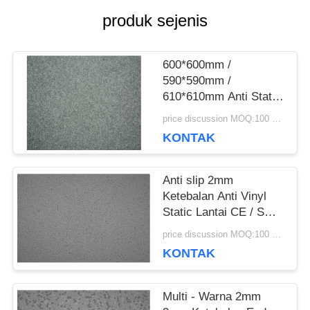
produk sejenis
SEMUA
KASUS
600*600mm /
590*590mm /
610*610mm Anti Static
QUOTE
Flooring Dengan
price discussion MOQ:100 meter persegi
Ketebalan 3mm
REQUEST
KONTAK
SUATU
Anti slip 2mm
Ketebalan Anti Vinyl
Static Lantai CE / SGS
SITEMAP
/ ISO Sertifikat
price discussion MOQ:100 meter persegi
KONTAK
KEBIJAKAN
Multi - Warna 2mm
PRIVASI