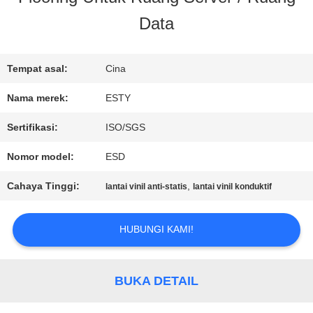
Data
WISATA
PABRIK
Tempat asal:
Cina
Nama merek:
ESTY
KONTROL
Sertifikasi:
ISO/SGS
KUALITAS
Nomor model:
ESD
Cahaya Tinggi:
,
lantai vinil anti-statis
lantai vinil konduktif
HUBUNGI
HUBUNGI KAMI!
KAMI
BUKA DETAIL
BERITA