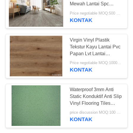
REQUEST
Mewah Lantai Spc
SUATU
Lantai Papan Keras Inti
Price negotiable MOQ:500 meter persegi
KONTAK
23
SITEMAP
Lantai PVC Anti-
Virgin Vinyl Plastik
statis
Tekstur Kayu Lantai Pvc
KEBIJAKAN
Papan Lvt Lantai
PRIVASI
Genteng Untuk Indoor
Price negotiable MOQ:1000 Meter Persegi
KONTAK
15
Waterproof 3mm Anti
Lembar PVC anti-
Static Konduktif Anti Slip
Vinyl Flooring Tiles
statis
OEM Tersedia
price discussion MOQ:100 meter persegi
KONTAK