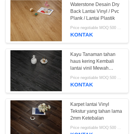
Waterstone Desain Dry
Back Lantai Vinyl / Pvc
Plank / Lantai Plastik
Price negotiable MOQ:500 meter persegi
KONTAK
Kayu Tanaman tahan
haus kering Kembali
lantai vinil Mewah
papan vinil
Price negotiable MOQ:500 meter persegi
KONTAK
Karpet lantai Vinyl
Tekstur yang tahan lama
2mm Ketebalan
Price negotiable MOQ:500 meter persegi