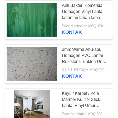
Anti Bakteri Komersial
Homogen Vinyl Lantai
49
tahan air tahan lama
Price discussion MOQ:100 meter persegi
Lantai Vinyl Kering
KONTAK
3mm Warna Abu-abu
Homogen PVC Lantai
Resistensi Bakteri Umur
Panjang
51
5.2-8.1USD/SQM MOQ:500SQM
KONTAK
Lantai Vinyl Self
Adhesive
Kayu / Karpet / Pola
Marmer Kulit N Stick
Lantai Vinyl Umur
panjang Menggunakan
Price negotiable MOQ:500 meter persegi
waktu