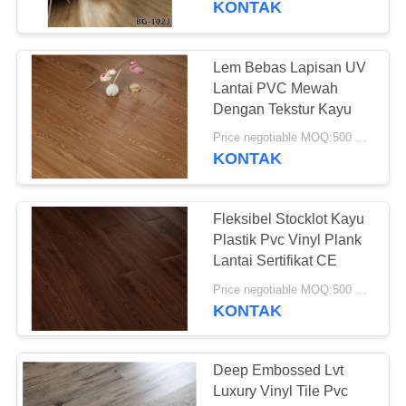
KONTAK
37
Vinyl Klik System
Lem Bebas Lapisan UV
Lantai PVC Mewah
Flooring
Dengan Tekstur Kayu
Price negotiable MOQ:500 meter persegi
KONTAK
Fleksibel Stocklot Kayu
15
Plastik Pvc Vinyl Plank
Lantai Sertifikat CE
Lantai Vinyl Lolos
Price negotiable MOQ:500 meter persegi
KONTAK
Deep Embossed Lvt
Luxury Vinyl Tile Pvc