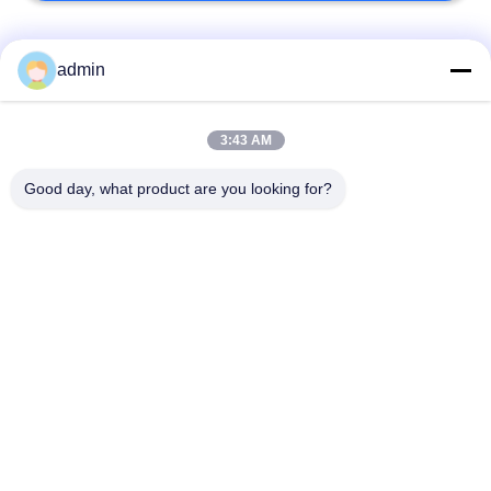
Bad Request
Semua
admin
Lantai ubin vinil
3:43 AM
Lantai PVC Fleksibel
mewah
Good day, what product are you looking for?
lantai pvc rumah
Lantai PVC homogen
sakit
Lantai PVC Anti-
Lembar PVC anti-
statis
statis
Lantai Vinyl Self
Lantai Vinyl Kering
Adhesive