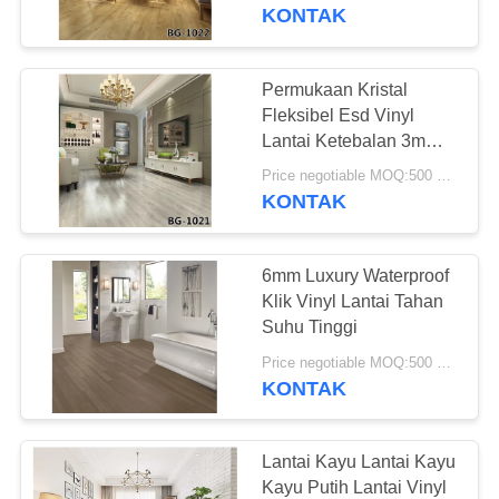
PABRIK
KONTAK
KONTROL
Permukaan Kristal
25
KUALITAS
Fleksibel Esd Vinyl
Lantai PVC
Lantai Ketebalan 3mm
Anti-Goresan
HUBUNGI
homogen
Price negotiable MOQ:500 meter persegi
KONTAK
KAMI
6mm Luxury Waterproof
BERITA
Klik Vinyl Lantai Tahan
Suhu Tinggi
20
SEMUA
Price negotiable MOQ:500 meter persegi
lantai pvc rumah
KONTAK
KASUS
sakit
QUOTE
Lantai Kayu Lantai Kayu
Kayu Putih Lantai Vinyl