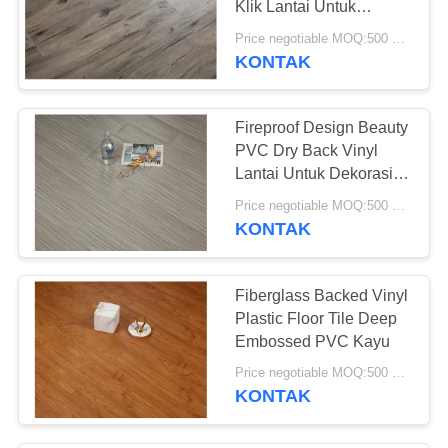
Klik Lantai Untuk
26
Dekorasi Rumah
Price negotiable MOQ:500 meter persegi
KONTAK
Lantai Vinyl SPC
Fireproof Design Beauty
PVC Dry Back Vinyl
Lantai Untuk Dekorasi
Perumahan
Price negotiable MOQ:500 meter persegi
KONTAK
15
Lantai vinyl WPC
Fiberglass Backed Vinyl
Plastic Floor Tile Deep
Embossed PVC Kayu
Price negotiable MOQ:500 meter persegi
KONTAK