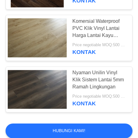
KONTAK
Komersial Waterproof
PVC Klik Vinyl Lantai
Harga Lantai Kayu
Untuk Berbagai Tempat
Price negotiable MOQ:500 meter persegi
KONTAK
Nyaman Unilin Vinyl
Klik Sistem Lantai 5mm
Ramah Lingkungan
Price negotiable MOQ:500 meter persegi
KONTAK
HUBUNGI KAMI!