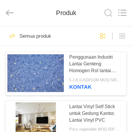
BUILDING
MATERIALS
CO.,LTD.
Produk
All
Rights
Reserved.
Developed
by
RUMAH
14
ECER
Semua produk
Lantai PVC
PRODUK
Fleksibel
Penggunaan Industri
Lantai Genteng
TAMPILAN
Homogen Rol lantai
VR
PVC tahan air
5.2-8.1USD/SQM MOQ:500SQM
KONTAK
18
TENTANG
Lantai ubin vinil
KITA
Lantai Vinyl Self Stick
untuk Gedung Kantor,
mewah
Lantai Vinyl PVC
WISATA
Price negotiable MOQ:500 meter persegi