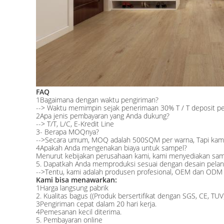
FAQ
1Bagaimana dengan waktu pengiriman?
--> Waktu memimpin sejak penerimaan 30% T / T deposit pem
2Apa jenis pembayaran yang Anda dukung?
--> T/T, L/C, E-Kredit Line
3- Berapa MOQnya?
-->Secara umum, MOQ adalah 500SQM per warna, Tapi kami 
4Apakah Anda mengenakan biaya untuk sampel?
Menurut kebijakan perusahaan kami, kami menyediakan sampe
5. Dapatkah Anda memproduksi sesuai dengan desain pelan
-->Tentu, kami adalah produsen profesional, OEM dan ODM
Kami bisa menawarkan:
1Harga langsung pabrik
2. Kualitas bagus ((Produk bersertifikat dengan SGS, CE, TUV
3Pengiriman cepat dalam 20 hari kerja.
4Pemesanan kecil diterima.
5. Pembayaran online