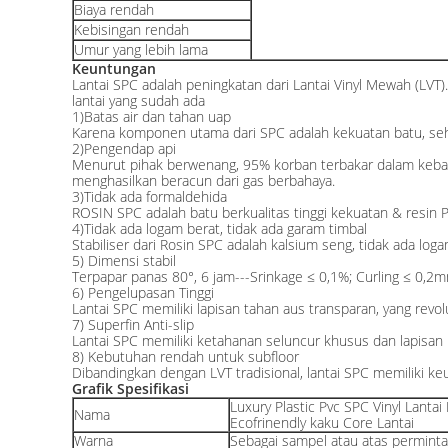
Biaya rendah
Kebisingan rendah
Umur yang lebih lama
Keuntungan
Lantai SPC adalah peningkatan dari Lantai Vinyl Mewah (LVT)
lantai yang sudah ada
1)Batas air dan tahan uap
Karena komponen utama dari SPC adalah kekuatan batu, sehin
2)Pengendap api
Menurut pihak berwenang, 95% korban terbakar dalam kebaka
menghasilkan beracun dari gas berbahaya.
3)Tidak ada formaldehida
ROSIN SPC adalah batu berkualitas tinggi kekuatan & resin 
4)Tidak ada logam berat, tidak ada garam timbal
Stabiliser dari Rosin SPC adalah kalsium seng, tidak ada log
5) Dimensi stabil
Terpapar panas 80°, 6 jam---Srinkage ≤ 0,1%; Curling ≤ 0,2
6) Pengelupasan Tinggi
Lantai SPC memiliki lapisan tahan aus transparan, yang revolu
7) Superfin Anti-slip
Lantai SPC memiliki ketahanan seluncur khusus dan lapisan l
8) Kebutuhan rendah untuk subfloor
Dibandingkan dengan LVT tradisional, lantai SPC memiliki k
Grafik Spesifikasi
Luxury Plastic Pvc SPC Vinyl Lanta
Nama
Ecofrinendly kaku Core Lantai
Warna
Sebagai sampel atau atas permint