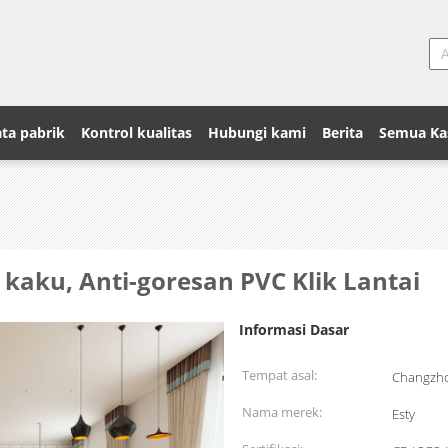
ta pabrik
Kontrol kualitas
Hubungi kami
Berita
Semua Ka
 kaku, Anti-goresan PVC Klik Lantai
Informasi Dasar
Tempat asal:
Changzho
Nama merek:
Esty