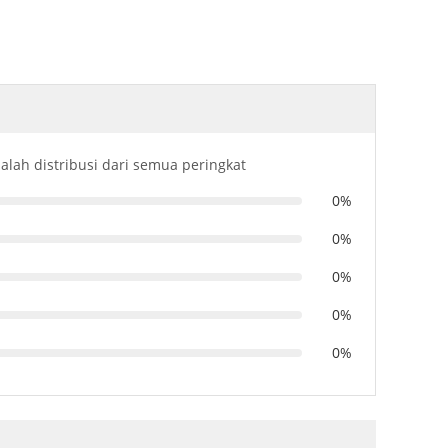
dalah distribusi dari semua peringkat
0%
0%
0%
0%
0%