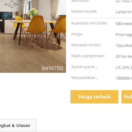
Sertifikasi:
CE / SGS 
Nomor model:
Lantai Vi
Kuantitas min Order:
500 meter
Harga:
Price neg
Kemasan rincian:
12pcs/kot
Waktu pengiriman:
20 hari ke
Syarat-syarat
L/C, D/A,
pembayaran:
Menyediakan
1000000 m
kemampuan:
Harga terbaik
Hub
ngkat & Ulasan