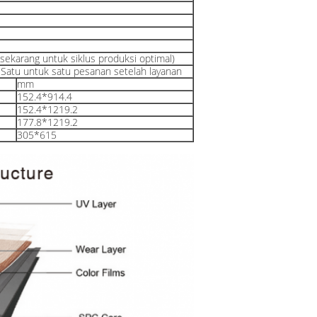
sekarang untuk siklus produksi optimal)
, Satu untuk satu pesanan setelah layanan
mm
152.4*914.4
152.4*1219.2
177.8*1219.2
305*615