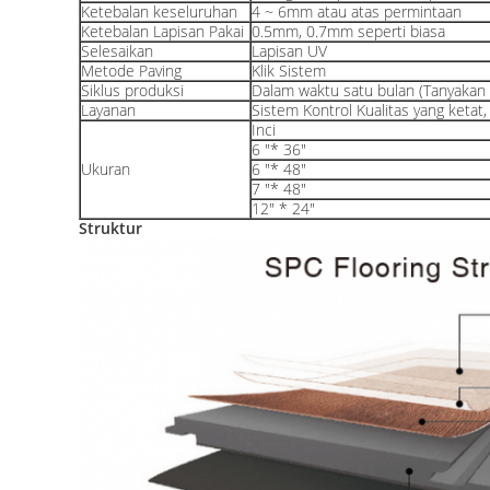
Ketebalan keseluruhan
4 ~ 6mm atau atas permintaan
Ketebalan Lapisan Pakai
0.5mm, 0.7mm seperti biasa
Selesaikan
Lapisan UV
Metode Paving
Klik Sistem
Siklus produksi
Dalam waktu satu bulan (Tanyakan 
Layanan
Sistem Kontrol Kualitas yang ketat
Inci
6 "* 36"
Ukuran
6 "* 48"
7 "* 48"
12" * 24"
Struktur