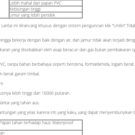
Lebih mahal dari papan PVC
Kebisingan tinggi
Umur yang lebih pendek
. Lantai ini dirancang khusus dengan sistem penguncian klik "Unilin".Ti
gga bekerja dengan baik dengan air, dan jamur tidak akan terjadi deng
ran yang disebabkan oleh asap beracun dan gas.bukan pembakaran spont
PVC, tanpa bahan berbahaya seperti benzena, formaldehida, logam berat.
am berat garam timbal.
mm
sinya lebih tinggi dari 10000 putaran.
antai yang tahan aus.
euntungan yang jelas karena inti yang kaku, yang dapat menyembunyikan 
i Papan tahan terhadap haus Waterproof
aan