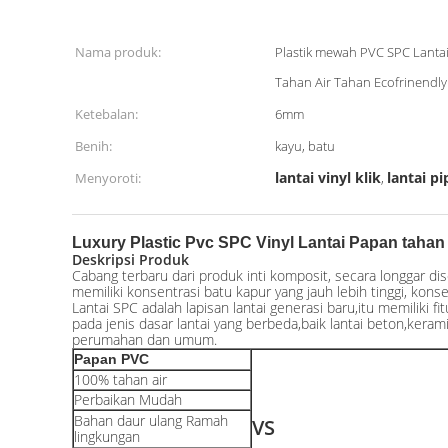
Nama produk:
Plastik mewah PVC SPC Lanta
Tahan Air Tahan Ecofrinendly
Ketebalan:
6mm
Benih:
kayu, batu
lantai vinyl klik
lantai p
Menyoroti:
,
Luxury Plastic Pvc SPC Vinyl Lantai Papan tahan
Deskripsi Produk
Cabang terbaru dari produk inti komposit, secara longgar dis
memiliki konsentrasi batu kapur yang jauh lebih tinggi, konse
Lantai SPC adalah lapisan lantai generasi baru,itu memiliki fi
pada jenis dasar lantai yang berbeda,baik lantai beton,kera
perumahan dan umum.
Papan PVC
100% tahan air
Perbaikan Mudah
Bahan daur ulang Ramah
VS
lingkungan