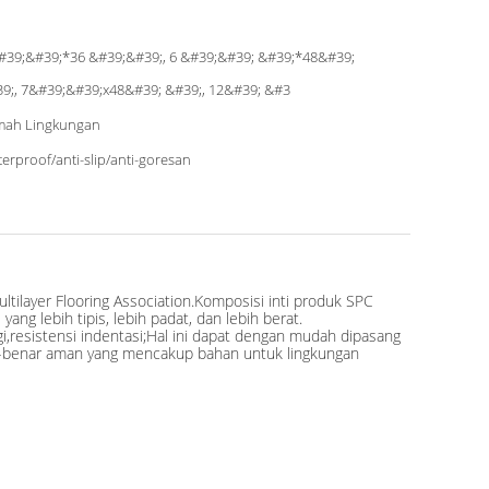
#39;&#39;*36 &#39;&#39;, 6 &#39;&#39; &#39;*48&#39;
9;, 7&#39;&#39;x48&#39; &#39;, 12&#39; &#3
mah Lingkungan
erproof/anti-slip/anti-goresan
ultilayer Flooring Association.Komposisi inti produk SPC
ang lebih tipis, lebih padat, dan lebih berat.
inggi,resistensi indentasi;Hal ini dapat dengan mudah dipasang
enar-benar aman yang mencakup bahan untuk lingkungan