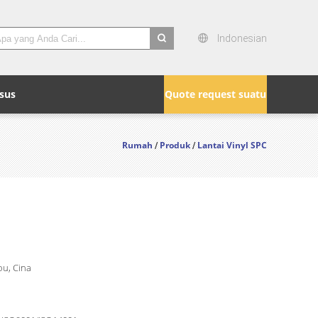
Indonesian
search
sus
Quote request suatu
Rumah
Produk
Lantai Vinyl SPC
/
/
u, Cina