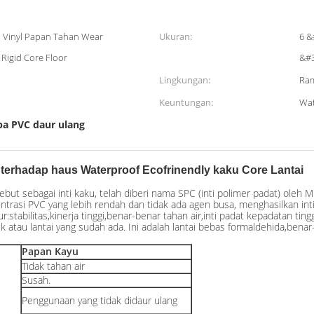
i Vinyl Papan Tahan Wear
Ukuran:
6 &
 Rigid Core Floor
&#3
Lingkungan:
Ra
Keuntungan:
Wat
ipa PVC daur ulang
 terhadap haus Waterproof Ecofrinendly kaku Core Lantai
ebut sebagai inti kaku, telah diberi nama SPC (inti polimer padat) oleh M
ntrasi PVC yang lebih rendah dan tidak ada agen busa, menghasilkan inti y
tur:stabilitas,kinerja tinggi,benar-benar tahan air,inti padat kepadatan t
mik atau lantai yang sudah ada. Ini adalah lantai bebas formaldehida,b
Papan Kayu
Tidak tahan air
Susah.
Penggunaan yang tidak didaur ulang