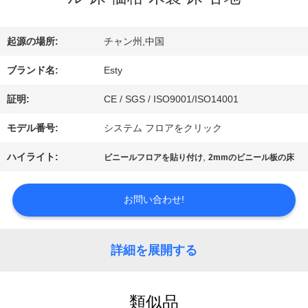
ー
起源の場所:
チャン州,中国
ブランド名:
Esty
わ
証明:
CE / SGS / ISO9001/ISO14001
た
モデル番号:
システム フロアをクリック
し
ハイライト:
,
ビニールフロアを貼り付け
2mmのビニール板の床
た
ち
お問い合わせ!
に
詳細を展開する
つ
い
類似品