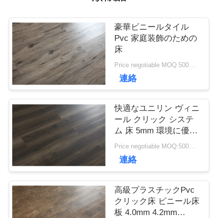
て
豪華ビニールタイル
Pvc 家庭装飾のための
工
床
Price negotiable MOQ:500平方メートル
場
連絡
ツ
快適なユニリン ヴィニ
ア
ール クリック システ
ム 床 5mm 環境に優し
ー
い
Price negotiable MOQ:500平方メートル
連絡
品
高級プラスチックPvc
質
クリック床 ビニール床
板 4.0mm 4.2mm
管