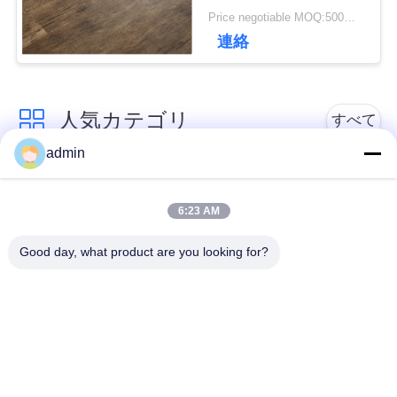
4.5mm 5.0mm 6.0mm
Price negotiable MOQ:500平方メートル
厚
理
連絡
連
人気カテゴリ
すべて
絡
admin
く
贅沢なビニールのタ
柔軟なPVC床
イルのフロアーリン
6:23 AM
だ
グ
Good day, what product are you looking for?
さ
均質なPVC床
病院用PVC床
い
アンチ静的PVCシー
反静的PVCフロア
ト
ニ