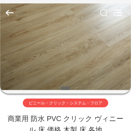
2018
-
2026
JIANGSU
ESTY
BUILDING
家
MATERIALS
CO.,LTD.
All
へ
Rights
Reserved.
Developed
by
製
ECER
品
VR
ビニール・クリック・システム・フロア
シ
商業用 防水 PVC クリック ヴィニー
ョ
ル 床 価格 木製 床 各地